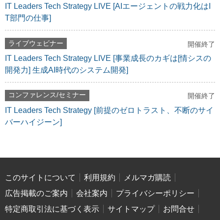
IT Leaders Tech Strategy LIVE [AIエージェントの戦力化はI
T部門の仕事]
ライブウェビナー
開催終了
IT Leaders Tech Strategy LIVE [事業成長のカギは[情シスの
開発力] 生成AI時代のシステム開発]
コンファレンス/セミナー
開催終了
IT Leaders Tech Strategy [前提のゼロトラスト、不断のサイ
バーハイジーン]
このサイトについて
利用規約
メルマガ購読
広告掲載のご案内
会社案内
プライバシーポリシー
特定商取引法に基づく表示
サイトマップ
お問合せ