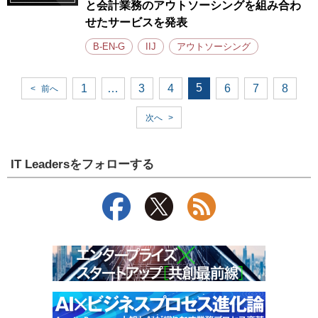
と会計業務のアウトソーシングを組み合わ
せたサービスを発表
B-EN-G
IIJ
アウトソーシング
5
1
…
3
4
6
7
8
<
前へ
次へ
>
IT Leadersをフォローする