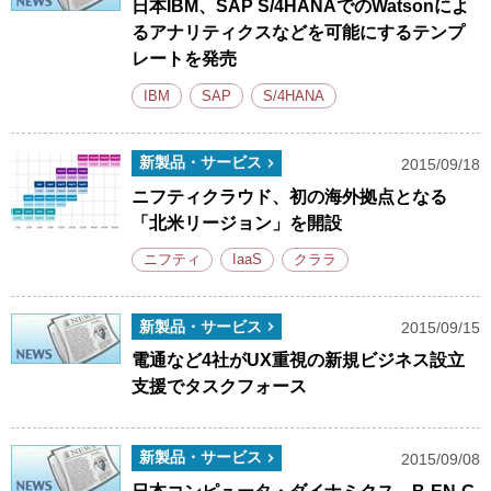
日本IBM、SAP S/4HANAでのWatsonによ
るアナリティクスなどを可能にするテンプ
レートを発売
IBM
SAP
S/4HANA
新製品・サービス
2015/09/18
ニフティクラウド、初の海外拠点となる
「北米リージョン」を開設
ニフティ
IaaS
クララ
新製品・サービス
2015/09/15
電通など4社がUX重視の新規ビジネス設立
支援でタスクフォース
新製品・サービス
2015/09/08