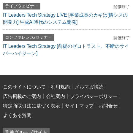
ライブウェビナー
開催終了
IT Leaders Tech Strategy LIVE [事業成長のカギは[情シスの
開発力] 生成AI時代のシステム開発]
コンファレンス/セミナー
開催終了
IT Leaders Tech Strategy [前提のゼロトラスト、不断のサイ
バーハイジーン]
このサイトについて
利用規約
メルマガ購読
広告掲載のご案内
会社案内
プライバシーポリシー
特定商取引法に基づく表示
サイトマップ
お問合せ
よくある質問
関連グループサイト