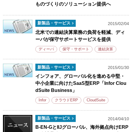
ものづくりのソリューション提供へ
新製品・サービス
2015/02/04
北米での連結決算業務の負荷を軽減、ディ
ーバが保守サポートサービスを提供
ディーバ
保守・サポート
連結決算
新製品・サービス
2015/01/30
インフォア、グローバル化を進める中堅・
中小企業に向けたSaaS型ERP「Infor Clou
dSuite Business」
Infor
クラウドERP
CloudSuite
新製品・サービス
2014/04/10
B-EN-GとIIJグローバル、海外拠点向けERP