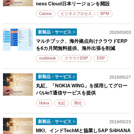
ness Cloud日本リージョンを開設
Celonis
ビジネスプロセス
BPM
新製品・サービス
2020/03/03
マルチブック、海外拠点向けクラウドERP
を6カ月間無料提供、海外出張を削減
multibook
クラウドERP
ERP
新製品・サービス
2019/05/27
丸紅、「NOKIA WING」を採用してグロー
バルIoT通信サービスを提供
Nokia
丸紅
商社
新製品・サービス
2019/05/23
MKI、インドTechMと協業しSAP S/4HANA