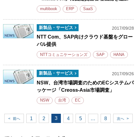
multibook
ERP
SaaS
新製品・サービス
2017/09/28
NTT Com、SAP向けクラウド基盤をグロー
バル提供
NTTコミュニケーションズ
SAP
HANA
新製品・サービス
2017/09/26
NSW、台湾市場調査のためのECシステムパ
ッケージ「Creoss-Asia市場調査」
NSW
台湾
EC
3
1
2
4
5
…
8
<
前へ
次へ
>