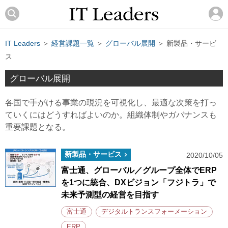
IT Leaders
＞
経営課題一覧
＞
グローバル展開
＞ 新製品・サービ
ス
グローバル展開
各国で手がける事業の現況を可視化し、最適な次策を打っ
ていくにはどうすればよいのか。組織体制やガバナンスも
重要課題となる。
新製品・サービス
2020/10/05
富士通、グローバル／グループ全体でERP
を1つに統合、DXビジョン「フジトラ」で
未来予測型の経営を目指す
富士通
デジタルトランスフォーメーション
ERP