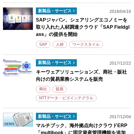
新製品・サービス
2018/04/18
SAPジャパン、シェアリングエコノミーを
取り入れた人材調達クラウド「SAP Fieldgl
ass」の提供を開始
SAP
人材
ワークスタイル
新製品・サービス
2017/12/22
キーウェアソリューションズ、商社・販社
向けの貿易業務システムを販売
商社
貿易
NTTデータ・ビズインテグラル
新製品・サービス
2017/12/04
マルチブック、海外拠点向けクラウドERP
「multibook」に固定資産管理機能を追加