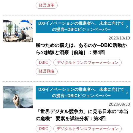
経営改革
DX/イノベーションの推進者へ、未来に向けて
の提言─DBICビジョンペーパー
2020/10/19
勝つための構えは、あるのか─DBIC活動か
らの触診と洞察［前編］：第4回
DBIC
デジタルトランスフォーメーション
経営戦略
DX/イノベーションの推進者へ、未来に向けて
の提言─DBICビジョンペーパー
2020/09/30
「世界デジタル競争力」に見る日本の“本当
の危機”─要素を詳細分析：第3回
DBIC
デジタルトランスフォーメーション