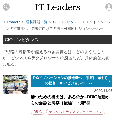
IT Leaders
＞
経営課題一覧
＞
CIOコンピタンス
＞ DX/イノベーシ
ョンの推進者へ、未来に向けての提言─DBICビジョンペーパー
CIOコンピタンス
IT戦略の統括者が備えるべき資質とは、どのようなもの
か。ビジネスやテクノロジーへの感度など、具体的な素養
に迫る。
DX/イノベーションの推進者へ、未来に向けて
の提言─DBICビジョンペーパー
2020/11/05
勝つための構えは、あるのか─DBIC活動か
らの触診と洞察［後編］：第5回
DBIC
デジタルトランスフォーメーション