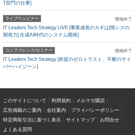
T部門の仕事]
ライブウェビナー
開催終了
IT Leaders Tech Strategy LIVE [事業成長のカギは[情シスの
開発力] 生成AI時代のシステム開発]
コンファレンス/セミナー
開催終了
IT Leaders Tech Strategy [前提のゼロトラスト、不断のサイ
バーハイジーン]
このサイトについて
利用規約
メルマガ購読
広告掲載のご案内
会社案内
プライバシーポリシー
特定商取引法に基づく表示
サイトマップ
お問合せ
よくある質問