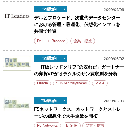
市場動向
2009/09/09
デルとブロケード、次世代データセンター
における管理・最適化、仮想化インフラを
共同で推進
Dell
Brocade
協業・提携
市場動向
2009/06/02
「“IT版レッドクリフ”の表れだ」ガートナー
の亦賀VPがオラクルのサン買収劇を分析
Oracle
Sun Microsystems
M＆A
市場動向
2009/02/09
F5ネットワークス、ネットワークとストレ
ージの仮想化で大手企業を開拓
F5 Networks
BIG-IP
協業・提携