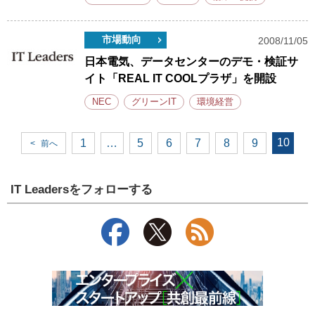
市場動向
2008/11/05
日本電気、データセンターのデモ・検証サ
イト「REAL IT COOLプラザ」を開設
NEC
グリーンIT
環境経営
10
1
…
5
6
7
8
9
<
前へ
IT Leadersをフォローする