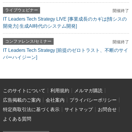
ライブウェビナー
開催終了
IT Leaders Tech Strategy LIVE [事業成長のカギは[情シスの
開発力] 生成AI時代のシステム開発]
コンファレンス/セミナー
開催終了
IT Leaders Tech Strategy [前提のゼロトラスト、不断のサイ
バーハイジーン]
このサイトについて
利用規約
メルマガ購読
広告掲載のご案内
会社案内
プライバシーポリシー
特定商取引法に基づく表示
サイトマップ
お問合せ
よくある質問