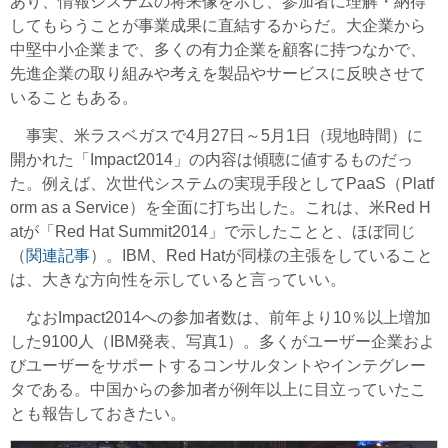
あり、情報システムの将来像を示し、参加者に理解・納得
してもらうことが事業成果に直結するからだ。大企業から
中堅中小企業まで、多くの有力企業を顧客に持つなかで、
先進企業の取り組みや考えを製品やサービスに反映させて
いることもある。
事実、米ラスベガスで4月27日～5月1日（現地時間）に
開かれた「Impact2014」の内容は傾聴に値するものだっ
た。例えば、次世代システムの実現手段としてPaaS（Platf
orm as a Service）を全面に打ち出した。これは、米Red H
atが「Red Hat Summit2014」で示したことと、ほぼ同じ
（
関連記事
）。IBM、Red Hatが同様の主張をしていること
は、大きな方向性を示していると言っていい。
なおImpact2014への参加者数は、前年より10％以上増加
した9100人（IBM発表、写真1）。多くがユーザー企業およ
びユーザーをサポートするコンサルタントやインテグレー
タである。中国からの参加者が例年以上に目立っていたこ
とも報告しておきたい。