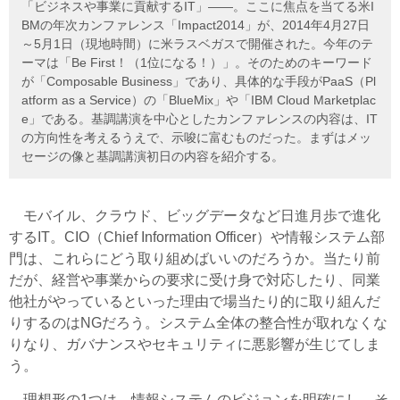
「ビジネスや事業に貢献するIT」――。ここに焦点を当てる米I
BMの年次カンファレンス「Impact2014」が、2014年4月27日
～5月1日（現地時間）に米ラスベガスで開催された。今年のテ
ーマは「Be First！（1位になる！）」。そのためのキーワード
が「Composable Business」であり、具体的な手段がPaaS（Pl
atform as a Service）の「BlueMix」や「IBM Cloud Marketplac
e」である。基調講演を中心としたカンファレンスの内容は、IT
の方向性を考えるうえで、示唆に富むものだった。まずはメッ
セージの像と基調講演初日の内容を紹介する。
モバイル、クラウド、ビッグデータなど日進月歩で進化
するIT。CIO（Chief Information Officer）や情報システム部
門は、これらにどう取り組めばいいのだろうか。当たり前
だが、経営や事業からの要求に受け身で対応したり、同業
他社がやっているといった理由で場当たり的に取り組んだ
りするのはNGだろう。システム全体の整合性が取れなくな
りなり、ガバナンスやセキュリティに悪影響が生じてしま
う。
理想形の1つは、情報システムのビジョンを明確にし、そ