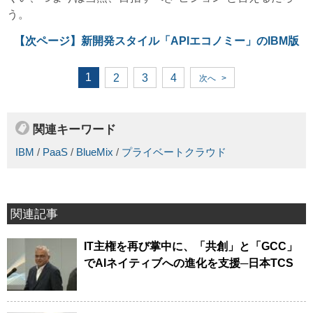
う。
【次ページ】
新開発スタイル「APIエコノミー」のIBM版
1
2
3
4
次へ
>
関連キーワード
IBM
/
PaaS
/
BlueMix
/
プライベートクラウド
関連記事
IT主権を再び掌中に、「共創」と「GCC」
でAIネイティブへの進化を支援─日本TCS