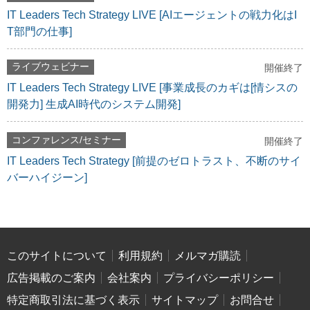
IT Leaders Tech Strategy LIVE [AIエージェントの戦力化はI
T部門の仕事]
ライブウェビナー
開催終了
IT Leaders Tech Strategy LIVE [事業成長のカギは[情シスの
開発力] 生成AI時代のシステム開発]
コンファレンス/セミナー
開催終了
IT Leaders Tech Strategy [前提のゼロトラスト、不断のサイ
バーハイジーン]
このサイトについて
利用規約
メルマガ購読
広告掲載のご案内
会社案内
プライバシーポリシー
特定商取引法に基づく表示
サイトマップ
お問合せ