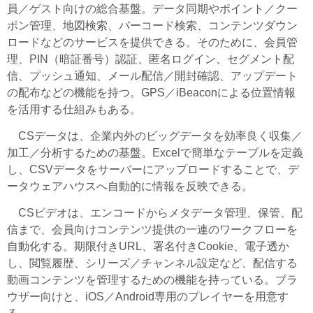
員／ゲスト向けの総合基盤。データ同期やポイント／クー
ポン管理、地図検索、バーコード検索、コンテンツダウン
ロードなどのサービスを提供できる。そのために、会員管
理、PIN（暗証番号）認証、匿名ログイン、セグメント配
信、プッシュ通知、メール配信／開封確認、アップデート
の配布などの機能を持つ。GPS／iBeaconによる位置情報
を活用する仕組みもある。
CSデータは、企業内外のビッグデータを効率良く収集／
加工／分析するための基盤。Excelで簡単なテーブルを定義
し、CSVデータをサーバーにアップロードすることで、デ
ータウェアハウスへ自動的に情報を反映できる。
CSビデオは、エンコードからメタデータ管理、保管、配
信まで、会員向けコンテンツ提供の一連のワークフローを
自動化する。期限付きURL、署名付きCookie、電子透か
し、閲覧履歴、シリーズ／チャンネル設定など、配信する
動画コンテンツを管理するための機能を持っている。ブラ
ウザー向けと、iOS／Android専用のプレイヤーを用意す