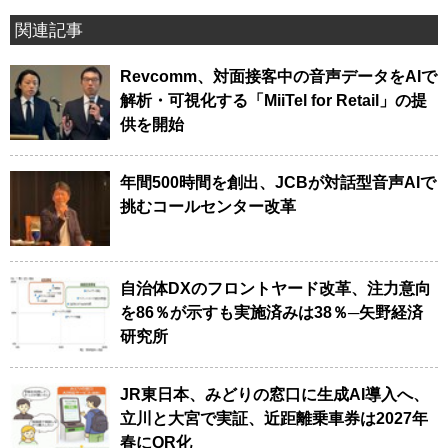
関連記事
Revcomm、対面接客中の音声データをAIで
解析・可視化する「MiiTel for Retail」の提
供を開始
年間500時間を創出、JCBが対話型音声AIで
挑むコールセンター改革
自治体DXのフロントヤード改革、注力意向
を86％が示すも実施済みは38％─矢野経済
研究所
JR東日本、みどりの窓口に生成AI導入へ、
立川と大宮で実証、近距離乗車券は2027年
春にQR化