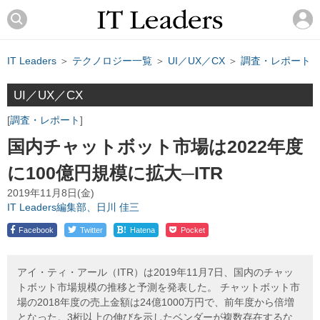
IT Leaders
＞
テクノロジー一覧
＞
UI／UX／CX
＞
調査・レポート
UI／UX／CX
調査・レポート
国内チャットボット市場は2022年度
に100億円規模に拡大─ITR
2019年11月8日(金)
IT Leaders編集部、日川 佳三
!
Facebook
Twitter
Hatena
Pocket
アイ・ティ・アール（ITR）は2019年11月7日、国内のチャッ
トボット市場規模の推移と予測を発表した。 チャットボット市
場の2018年度の売上金額は24億1000万円で、前年度から倍増
となった。3桁以上の伸びを示したベンダーが複数存在するな