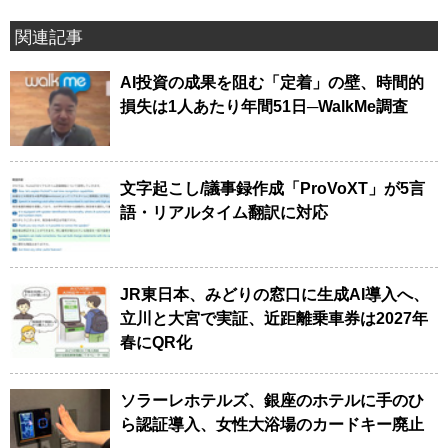
関連記事
AI投資の成果を阻む「定着」の壁、時間的
損失は1人あたり年間51日─WalkMe調査
文字起こし/議事録作成「ProVoXT」が5言
語・リアルタイム翻訳に対応
JR東日本、みどりの窓口に生成AI導入へ、
立川と大宮で実証、近距離乗車券は2027年
春にQR化
ソラーレホテルズ、銀座のホテルに手のひ
ら認証導入、女性大浴場のカードキー廃止