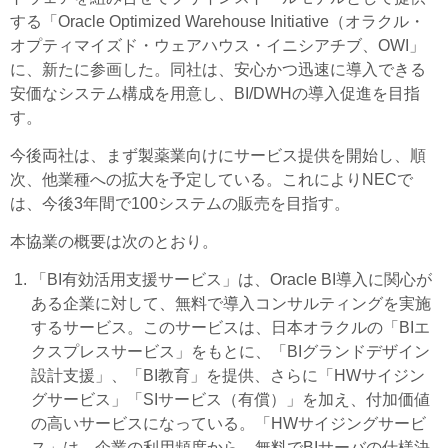
する「Oracle Optimized Warehouse Initiative（オラクル・
オプティマイズド・ウェアハウス・イニシアチブ、OWI」
に、新たに参画した。同社は、安心かつ迅速に導入できる
安価なシステム構成を用意し、BI/DWHの導入促進を目指
す。
今後両社は、まず製薬業向けにサービス提供を開始し、順
次、他業種への拡大を予定している。これによりNECで
は、今後3年間で100システムの販売を目指す。
本協業の概要は次のとおり。
「BI有効活用支援サービス」は、Oracle BI導入に関心が
ある企業に対して、無料で導入コンサルティングを実施
するサービス。このサービスは、日本オラクルの「BIエ
クスプレスサービス」をもとに、「BIグランドデザイン
設計支援」、「BI教育」を提供、さらに「HWサイジン
グサービス」「SIサービス（有償）」を加え、付加価値
の高いサービスになっている。「HWサイジングサービ
ス」は、企業の利用頻度から、無料でBIサーバの仕様決