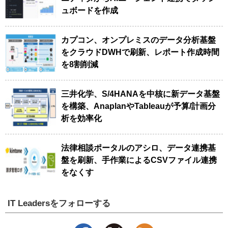
ュボードを作成
カプコン、オンプレミスのデータ分析基盤
をクラウドDWHで刷新、レポート作成時間
を8割削減
三井化学、S/4HANAを中核に新データ基盤
を構築、AnaplanやTableauが予算/計画分
析を効率化
法律相談ポータルのアシロ、データ連携基
盤を刷新、手作業によるCSVファイル連携
をなくす
IT Leadersをフォローする