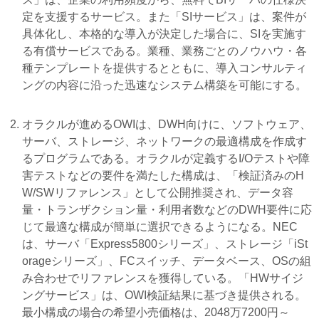
定を支援するサービス。また「SIサービス」は、案件が
具体化し、本格的な導入が決定した場合に、SIを実施す
る有償サービスである。業種、業務ごとのノウハウ・各
種テンプレートを提供するとともに、導入コンサルティ
ングの内容に沿った迅速なシステム構築を可能にする。
オラクルが進めるOWIは、DWH向けに、ソフトウェア、
サーバ、ストレージ、ネットワークの最適構成を作成す
るプログラムである。オラクルが定義するI/Oテストや障
害テストなどの要件を満たした構成は、「検証済みのH
W/SWリファレンス」として公開推奨され、データ容
量・トランザクション量・利用者数などのDWH要件に応
じて最適な構成が簡単に選択できるようになる。NEC
は、サーバ「Express5800シリーズ」、ストレージ「iSt
orageシリーズ」、FCスイッチ、データベース、OSの組
み合わせでリファレンスを獲得している。「HWサイジ
ングサービス」は、OWI検証結果に基づき提供される。
最小構成の場合の希望小売価格は、2048万7200円～