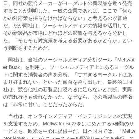
日、同社の競合メーカーがヨーグルトの新製品を近々発売
することが判明した。一般の企業であれば、ここで「何ら
かの対応策を採らなければならない」と考えるのが普通
だ。だが同社は、ソーシャルメディアの情報を活用して、
その新製品が市場にどれほどの影響を与えるかを分析し
た。「そもそも対抗策を考える必要があるかどうか」とい
う判断をするためだ。
同社は、当社のソーシャルメディア分析ツール「Meltwat
er Buzz」を利用し、ソーシャルメディア上にあるヨーグル
トに関する消費者の声を分析。「甘すぎるヨーグルトはあ
まり好まれない」といった傾向を割り出した。最終的に同
社は、競合他社の新製品は恐れるに足らないと判断。実際
の売れ行きも優れなかった。なぜなら、その新製品の特徴
は「非常に甘い」ことだったからだ。
当社は、オンラインメディア・インテリジェンスの実現
を支援するため、Meltwater Buzzをはじめとする6種類のサ
ービスを、欧米を中心に提供中だ。日本国内では、「Meltw
ater News」というニュースメール配信サービスを先行して