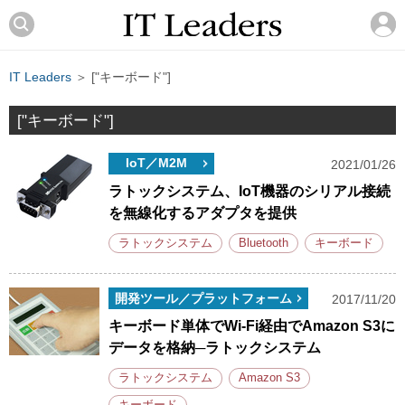
IT Leaders
＞ ["キーボード"]
["キーボード"]
IoT／M2M
2021/01/26
ラトックシステム、IoT機器のシリアル接続
を無線化するアダプタを提供
ラトックシステム
Bluetooth
キーボード
開発ツール／プラットフォーム
2017/11/20
キーボード単体でWi-Fi経由でAmazon S3に
データを格納─ラトックシステム
ラトックシステム
Amazon S3