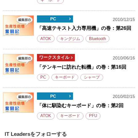
キーボード
PC
2010/12/15
「高速テキスト入力専用機」の巻：第26回
ATOK
キングジム
Bluetooth
ワークスタイル
2010/06/16
「テンキーに訪れた転機」の巻：第16回
PC
キーボード
シャープ
PC
2010/02/15
「体に馴染むキーボード」の巻：第2回
ATOK
キーボード
PFU
IT Leadersをフォローする