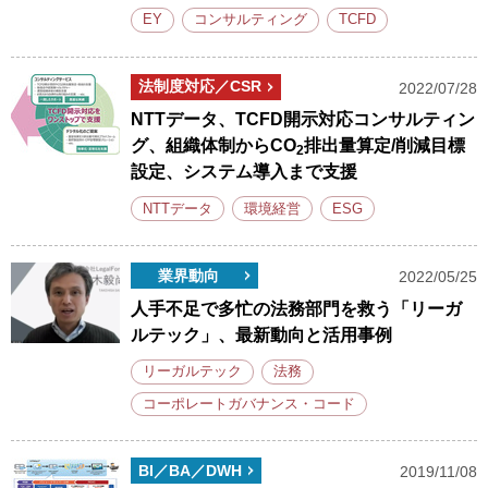
EY
コンサルティング
TCFD
法制度対応／CSR
2022/07/28
NTTデータ、TCFD開示対応コンサルティン
グ、組織体制からCO
排出量算定/削減目標
2
設定、システム導入まで支援
NTTデータ
環境経営
ESG
業界動向
2022/05/25
人手不足で多忙の法務部門を救う「リーガ
ルテック」、最新動向と活用事例
リーガルテック
法務
コーポレートガバナンス・コード
BI／BA／DWH
2019/11/08