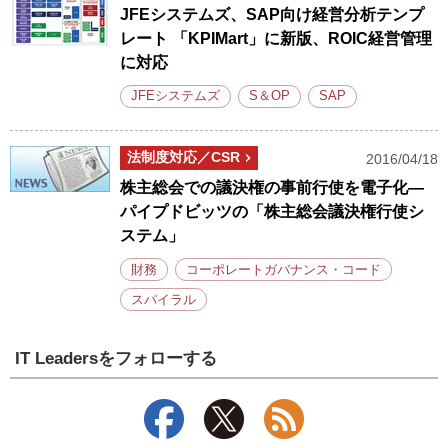
JFEシステムズ、SAP向け経営分析テンプ
レート 「KPIMart」に新版、ROIC経営管理
に対応
JFEシステムズ
S＆OP
SAP
法制度対応／CSR
2016/04/18
株主総会での議決権の事前行使を電子化―
パイプドビッツの「株主総会議決権行使シ
ステム」
財務
コーポレートガバナンス・コード
スパイラル
IT Leadersをフォローする