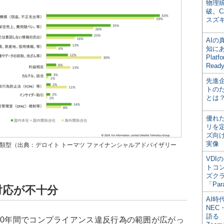
物理
破。C
スズ
AI
知にある
Plat
Read
先進
トの
とは
優れ
リを
ズ向
実像
の類型（出典：デロイト トーマツ ファイナンシャルアドバイザリー
VDI
トコ
ズク
「Par
対応が不十分
AI時
NEC・
語る
0年間でコンプライアンス違反行為の範囲が広がっ