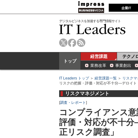
企業IT
デジタルビジネスを加速する専門情報サイト
経営課題
テクノ
トップ
業務改革
事業創出
IT Leaders トップ
＞
経営課題一覧
＞
リスクマ
リスクの把握・評価・対応が不十分―デロイト
リスクマネジメント
[
調査・レポート
]
コンプライアンス意
評価・対応が不十分
正リスク調査」