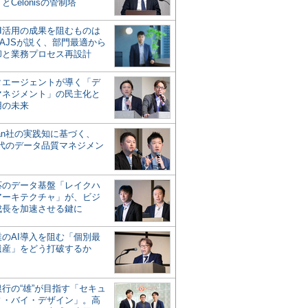
とCelonisの管制塔
AI活用の成果を阻むものは
AJSが説く、部門最適から
却と業務プロセス再設計
タエージェントが導く「デ
マネジメント」の民主化と
用の未来
san社の実践知に基づく、
時代のデータ品質マネジメン
対応のデータ基盤「レイクハ
アーキテクチャ」が、ビジ
成長を加速させる鍵に
業のAI導入を阻む「個別最
遺産」をどう打破するか
行の“雄”が目指す「セキュ
ィ・バイ・デザイン」。高