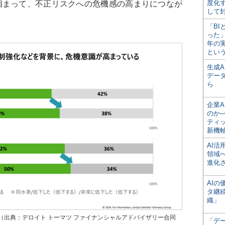
度化
相まって、不正リスクへの危機感の高まりにつなが
して
「BI
った
年の
とい
生成
デー
ら
企業A
のか─
ティ
新機
AI
領域
進化
AI
タ継
織」
（出典：デロイト トーマツ ファイナンシャルアドバイザリー合同
「デ