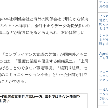
ナレ
用の仕
ビジ
の本社/関係会社と海外の関係会社で明らかな傾向
地図
拓く
の不正・不祥事に、会計不正やデータ偽装が多いの
とは
風土などが背景にあると考えられ、対応は難しい」
シャ
をどう
現す
Age
「コンプライアンス意識の欠如」が国内外ともに
用を
社には、「過度に業績を優先する組織風土」「上司
あげることのできない職場環境」「縦割り組織、セ
ソニ
間のコミュニケーション不全」といった回答が目立
ショ
マネ
ることができる。
生成
ータ
が説く
ート