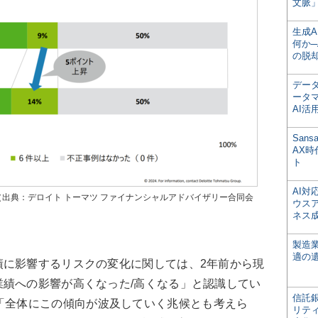
文脈」
生成
何か─
の脱
デー
ータ
AI活
San
AX
ト
AI
（出典：デロイト トーマツ ファイナンシャルアドバイザリー合同会
ウス
ネス
製造
適の
に影響するリスクの変化に関しては、2年前から現
績への影響が高くなった/高くなる」と認識してい
信託銀
「全体にこの傾向が波及していく兆候とも考えら
リテ