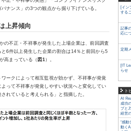
「不正・不祥事の実態」「コンプライアンスリスク
[イン
ガバナンス」の3つの観点から掘り下げている。
する
は上昇傾向
記事
応に
かの不正・不祥事が発生した上場企業は、前回調査
定期
ると6件以上発生した企業の割合は14％と前回から5
率が高まっている（
図1
）。
[IT
らせ
ワークによって相互監視が効かず、不祥事が発覚
によって不祥事が発覚しやすい状況へと変化してい
ト
映されていると考えられる」と指摘した。
AI R
成功
プとJ
経営
“感動
動くA