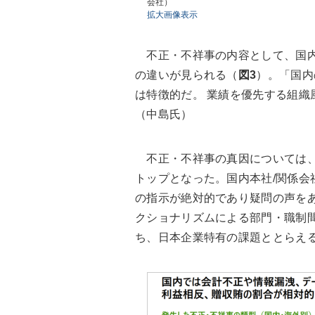
会社）
拡大画像表示
不正・不祥事の内容として、国内
の違いが見られる（
図3
）。「国内
は特徴的だ。 業績を優先する組織
（中島氏）
不正・不祥事の真因については、
トップとなった。国内本社/関係会
の指示が絶対的であり疑問の声を
クショナリズムによる部門・職制
ち、日本企業特有の課題ととらえ