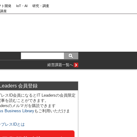
フト開発
IoT・AI
研究・調査
講座
経営課題一覧へ
 Leaders 会員登録
レスID会員になるとIT Leadersの会員限定
記事を読むことができます。
Leadersのメルマガを購読できます
ss Business Library
もご利用いただけま
ンプレスIDとは