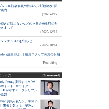
プレスID読者会員の皆様へ] 機能強化に関
ご案内
（2023/4/19）
の続きが読めないなどの不具合発生時の対
つきまして
（2022/12/14）
メンテナンスのお知らせ
（2022/10/14）
 Leaders編集部より] 編集スタッフ募集のお知
（Recruiting）
ピックス
[Sponsored]
eady Dataを実現するMDM
のポイント─サワイグルー
SOLが示すデータドリブン
の基盤
デモ”で終わるAIと、実務で
I─両者を分ける「業務の