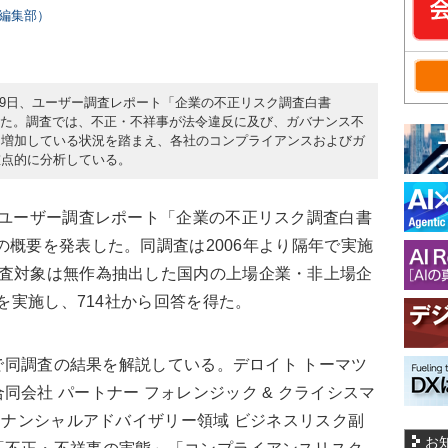
rs編集部）
10月9日、ユーザー調査レポート「企業の不正リスク調査白書
2026」を発表した。調査では、不正・不祥事が法令違反に及び、ガバナンス不
に増加している状況を踏まえ、各社のコンプライアンスおよびガ
重点的に分析している。
、ユーザー調査レポート「企業の不正リスク調査白書
24-2026」の概要を発表した。同調査は2006年より隔年で実施
調査対象は無作為抽出した国内の上場企業・非上場企
トを実施し、714社から回答を得た。
ーで同調査の結果を解説している。デロイト トーマツ
会社 パートナー フォレンジック & クライシスマ
ァイナンシャルアドバイザリー領域 ビジネスリスク副
お