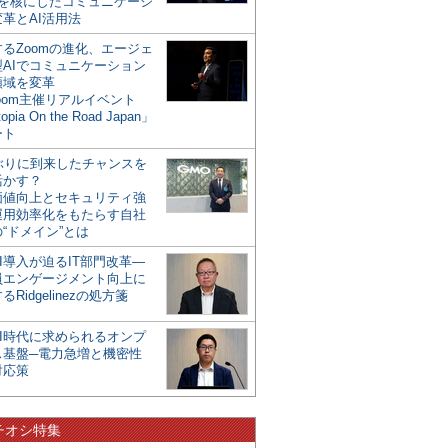
mを核にしたコミュニケーシ
革とAI活用法
るZoomの進化、エージェ
型AIでコミュニケーション
領域を変革
oom主催リアルイベント
opia On the Road Japan」
ート
年ぶりに到来したチャンスを
活かす？
価値向上とセキュリティ強
運用効率化をもたらす自社
“ドメイン”とは
I導入が迫るIT部門改革―
員エンゲージメント向上に
るRidgelinezの処方箋
AI時代に求められるオンプ
ス基盤─電力急増と機密性
対応策
チオシ特集