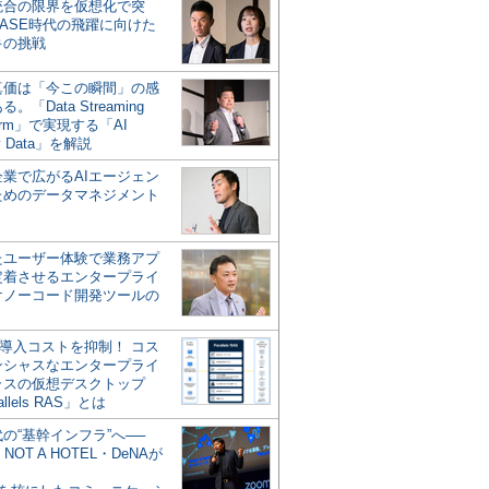
統合の限界を仮想化で突
ASE時代の飛躍に向けた
キの挑戦
の真価は「今この瞬間」の感
。「Data Streaming
form」で実現する「AI
y Data」を解説
企業で広がるAIエージェン
ためのデータマネジメント
？
たユーザー体験で業務アプ
定着させるエンタープライ
けノーコード開発ツールの
の導入コストを抑制！ コス
ンシャスなエンタープライ
ラスの仮想デスクトップ
allels RAS」とは
代の“基幹インフラ”へ──
NOT A HOTEL・DeNAが