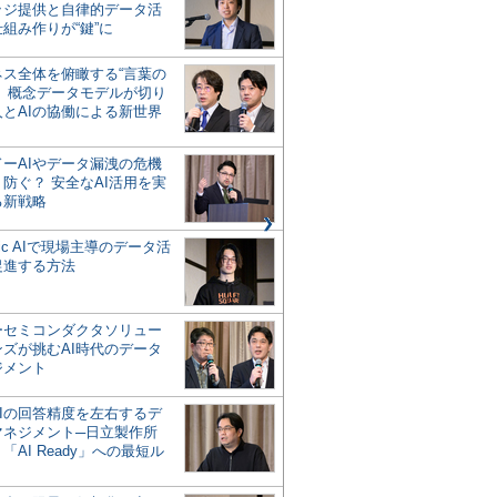
ッジ提供と自律的データ活
組み作りが“鍵”に
ネス全体を俯瞰する“言葉の
”、概念データモデルが切り
人とAIの協働による新世界
？
ドーAIやデータ漏洩の危機
防ぐ？ 安全なAI活用を実
る新戦略
ntic AIで現場主導のデータ活
促進する方法
ーセミコンダクタソリュー
ンズが挑むAI時代のデータ
ジメント
AIの回答精度を左右するデ
マネジメント─日立製作所
「AI Ready」への最短ル