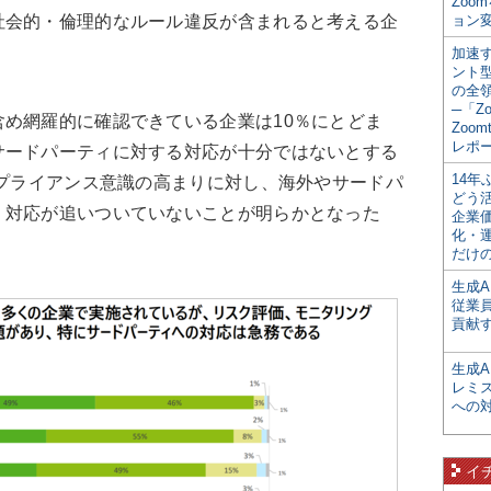
Zoo
社会的・倫理的なルール違反が含まれると考える企
ョン変
加速す
ント
の全
─「Z
め網羅的に確認できている企業は10％にとどま
Zoomt
レポ
サードパーティに対する対応が十分ではないとする
14
ンプライアンス意識の高まりに対し、海外やサードパ
どう
・対応が追いついていないことが明らかとなった
企業
化・
だけの
生成A
従業
貢献す
生成
レミ
への
イ