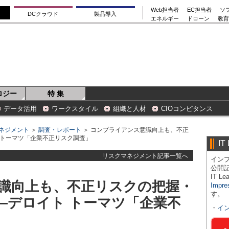
Web担当者
EC担当者
ソ
DCクラウド
製品導入
エネルギー
ドローン
教育
ロジー
特 集
データ活用
ワークスタイル
組織と人材
CIOコンピタンス
ネジメント
＞
調査・レポート
＞ コンプライアンス意識向上も、不正
 トーマツ「企業不正リスク調査」
IT
リスクマネジメント記事一覧へ
インプ
公開
IT 
識向上も、不正リスクの把握・
Impre
す。
―デロイト トーマツ「企業不
・
イ