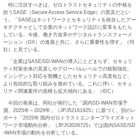
特に注目すべきは、ゼロトラストセキュリティの中核を
担うSASE（Secure Access Service Edge）の普及だとい
う。「SASEはネットワークとセキュリティを統合したアー
キテクチャとして企業のネットワーク設計に変革をもたら
している。
今後、働き方改革やデジタルトランスフォーメ
ーション（DX）の進展と共に、さらに重要性を増す
」（同
社）と見ている。
「企業はSASE/SD-WANの導入にとどまらず、セキュリ
ティ対策全体の見直しやグローバルレベルでの統制強化、
インシデント対応を契機としたセキュリティ高度化など、
より包括的な取り組みを進めている。これに伴い、セキュ
リティ関連案件の規模も拡大傾向にある」（IDC）
今回の発表は、同社が発行した「国内SD-WAN市場予
測、2025年～2029年」（JPJ52161925）に基づく。別のレ
ポート「2025年 国内ゼロトラストエンタープライズネット
ワーク市場動向分析」（JPJ53026725）では国内SASE/SD
-WAN市場の動向を分析している。