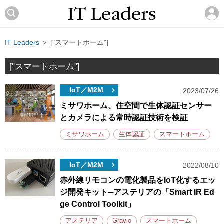
IT Leaders
＞ ["スマートホーム"]
["スマートホーム"]
IoT／M2M
2023/07/26
ミサワホーム、住空間で生体認証センサー
とカメラによる常時認証技術を検証
ミサワホーム
生体認証
スマートホーム
IoT／M2M
2022/08/10
赤外線リモコンの電化製品をIoT化するエッ
ジ開発キット─アステリアの「Smart IR Ed
ge Control Toolkit」
アステリア
Gravio
スマートホーム