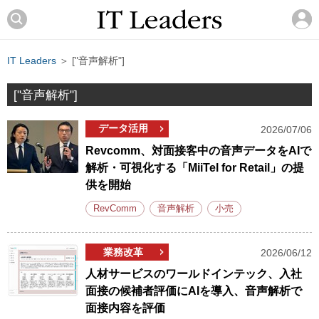
IT Leaders
＞ ["音声解析"]
["音声解析"]
データ活用
2026/07/06
Revcomm、対面接客中の音声データをAIで
解析・可視化する「MiiTel for Retail」の提
供を開始
RevComm
音声解析
小売
業務改革
2026/06/12
人材サービスのワールドインテック、入社
面接の候補者評価にAIを導入、音声解析で
面接内容を評価