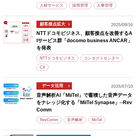
人材サービス
採用管理
人事管理
顧客接点拡大
2025/09/16
NTTドコモビジネス、顧客接点を改善するA
Iサービス群「docomo business ANCAR」
を発表
NTTドコモビジネス
コンタクトセンター
CX
データ活用
2025/07/10
音声解析AI「MiiTel」で蓄積した音声データ
をナレッジ化する「MiiTel Synapse」─Rev
Comm
RevComm
音声解析
MiiTel