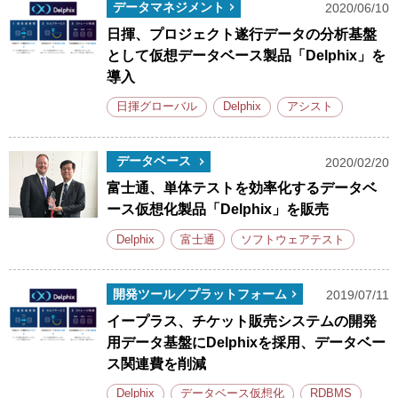
データマネジメント
2020/06/10
日揮、プロジェクト遂行データの分析基盤
として仮想データベース製品「Delphix」を
導入
日揮グローバル
Delphix
アシスト
データベース
2020/02/20
富士通、単体テストを効率化するデータベ
ース仮想化製品「Delphix」を販売
Delphix
富士通
ソフトウェアテスト
開発ツール／プラットフォーム
2019/07/11
イープラス、チケット販売システムの開発
用データ基盤にDelphixを採用、データベー
ス関連費を削減
Delphix
データベース仮想化
RDBMS