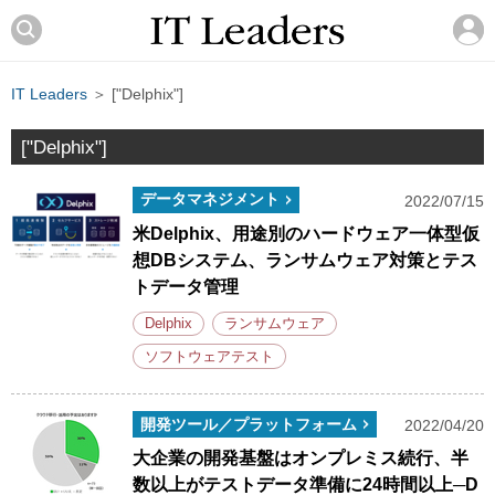
IT Leaders
＞ ["Delphix"]
["Delphix"]
データマネジメント
2022/07/15
米Delphix、用途別のハードウェア一体型仮
想DBシステム、ランサムウェア対策とテス
トデータ管理
Delphix
ランサムウェア
ソフトウェアテスト
開発ツール／プラットフォーム
2022/04/20
大企業の開発基盤はオンプレミス続行、半
数以上がテストデータ準備に24時間以上─D