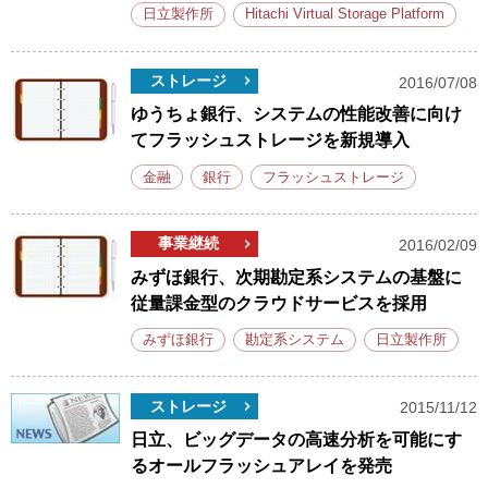
日立製作所
Hitachi Virtual Storage Platform
ストレージ
2016/07/08
ゆうちょ銀行、システムの性能改善に向け
てフラッシュストレージを新規導入
金融
銀行
フラッシュストレージ
事業継続
2016/02/09
みずほ銀行、次期勘定系システムの基盤に
従量課金型のクラウドサービスを採用
みずほ銀行
勘定系システム
日立製作所
ストレージ
2015/11/12
日立、ビッグデータの高速分析を可能にす
るオールフラッシュアレイを発売