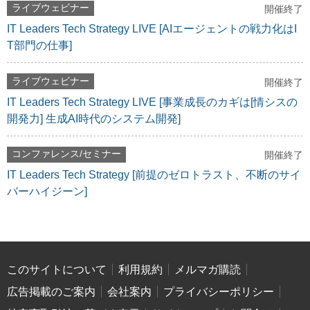
ライブウェビナー
開催終了
IT Leaders Tech Strategy LIVE [AIエージェントの戦力化はI
T部門の仕事]
ライブウェビナー
開催終了
IT Leaders Tech Strategy LIVE [事業成長のカギは[情シスの
開発力] 生成AI時代のシステム開発]
コンファレンス/セミナー
開催終了
IT Leaders Tech Strategy [前提のゼロトラスト、不断のサイ
バーハイジーン]
このサイトについて
利用規約
メルマガ購読
広告掲載のご案内
会社案内
プライバシーポリシー