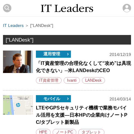
IT Leaders
＞ ["LANDesk"]
["LANDesk"]
運用管理
2014/12/19
「IT資産管理の合理化なくして“攻め”は具現
化できない」─米LANDeskのCEO
IT資産管理
Ivanti
LANDesk
モバイル
2014/03/14
LTEやGPSセキュリティ機構で業務モバイ
ル活用を支援―日本HPの企業向けノートP
C/タブレット新製品
HPE
ノートPC
タブレット