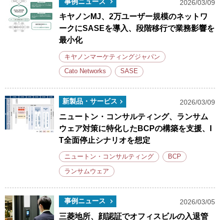
事例ニュース
2026/03/09
キヤノンMJ、2万ユーザー規模のネットワ
ークにSASEを導入、段階移行で業務影響を
最小化
キヤノンマーケティングジャパン
Cato Networks
SASE
新製品・サービス
2026/03/09
ニュートン・コンサルティング、ランサム
ウェア対策に特化したBCPの構築を支援、I
T全面停止シナリオを想定
ニュートン・コンサルティング
BCP
ランサムウェア
事例ニュース
2026/03/05
三菱地所、顔認証でオフィスビルの入退管