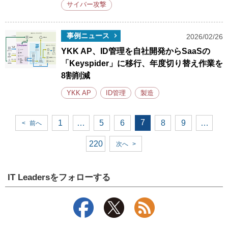
サイバー攻撃
事例ニュース
2026/02/26
YKK AP、ID管理を自社開発からSaaSの
「Keyspider」に移行、年度切り替え作業を
8割削減
YKK AP
ID管理
製造
7
1
…
5
6
8
9
…
<
前へ
220
次へ
>
IT Leadersをフォローする