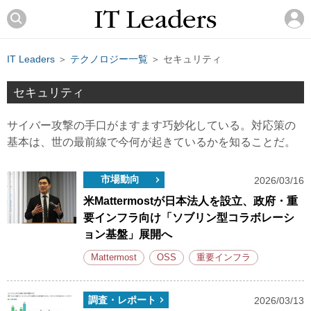
IT Leaders
＞
テクノロジー一覧
＞ セキュリティ
セキュリティ
サイバー攻撃の手口がますます巧妙化している。対応策の
基本は、世の最前線で今何が起きているかを知ることだ。
市場動向
2026/03/16
米Mattermostが日本法人を設立、政府・重
要インフラ向け「ソブリン型コラボレーシ
ョン基盤」展開へ
Mattermost
OSS
重要インフラ
調査・レポート
2026/03/13