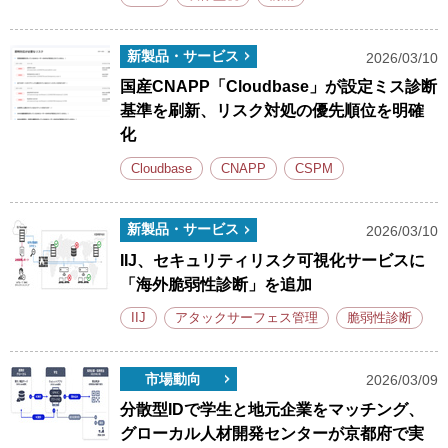
新製品・サービス
2026/03/10
国産CNAPP「Cloudbase」が設定ミス診断
基準を刷新、リスク対処の優先順位を明確
化
Cloudbase
CNAPP
CSPM
新製品・サービス
2026/03/10
IIJ、セキュリティリスク可視化サービスに
「海外脆弱性診断」を追加
IIJ
アタックサーフェス管理
脆弱性診断
市場動向
2026/03/09
分散型IDで学生と地元企業をマッチング、
グローカル人材開発センターが京都府で実