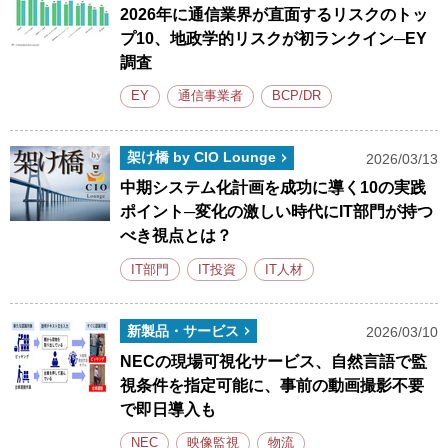
2026年に通信業界が直面するリスクのトッ
プ10、地政学的リスクが初ランクイン─EY
調査
EY
通信事業者
BCP/DR
架け橋 by CIO Lounge
2026/03/13
中期システム化計画を成功に導く10の実践
ポイント─変化の激しい時代にIT部門が持つ
べき視点とは？
IT部門
IT投資
IT人材
新製品・サービス
2026/03/10
NECの現場可視化サービス、自然言語で監
視条件を指定可能に、事前の動画撮影不要
で即日導入も
NEC
映像監視
物流