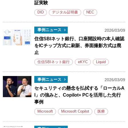
証実験
DID
デジタル証明書
NEC
事例ニュース
2026/03/09
住信SBIネット銀行、口座開設時の本人確認
をICチップ方式に刷新、券面撮影方式は廃
止
住信SBIネット銀行
eKYC
Liquid
事例ニュース
2026/03/09
セキュリティの懸念を払拭する「ローカルA
I」の強みと、Copilot+ PCを活用した先行
事例
Microsoft
Microsoft Copilot
医療