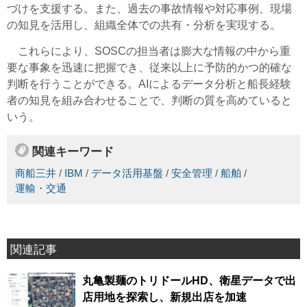
づけを支援する。
また、過去の事故情報や対応事例、現場
の知見を活用し、組織全体での共有・分析を実現する。
これらにより、SOSCの担当者は膨大な情報の中から重
要な事象を迅速に把握でき、従来以上に予防的かつ的確な
判断を行うことができる。AIによるデータ分析と船長経験
者の知見を組み合わせることで、判断の質を高めていると
いう。
関連キーワード
商船三井
/
IBM
/
データ活用基盤
/
安全管理
/
船舶
/
運輸・交通
関連記事
丸亀製麺のトリドールHD、衛星データで出
店用地を探索し、新規出店を加速