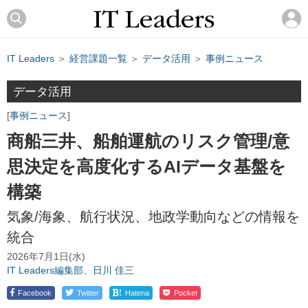
IT Leaders
＞
経営課題一覧
＞
データ活用
＞
事例ニュース
データ活用
事例ニュース
商船三井、船舶運航のリスク管理/意
思決定を高度化するAIデータ基盤を
構築
気象/海象、航行状況、地政学動向などの情報を
統合
2026年7月1日(水)
IT Leaders編集部、日川 佳三
!
Facebook
Twitter
Hatena
Pocket