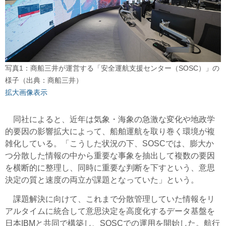
写真1：商船三井が運営する「安全運航支援センター（SOSC）」の
様子（出典：商船三井）
拡大画像表示
同社によると、近年は気象・海象の急激な変化や地政学
的要因の影響拡大によって、船舶運航を取り巻く環境が複
雑化している。「こうした状況の下、SOSCでは、膨大か
つ分散した情報の中から重要な事象を抽出して複数の要因
を横断的に整理し、同時に重要な判断を下すという、意思
決定の質と速度の両立が課題となっていた」という。
課題解決に向けて、これまで分散管理していた情報をリ
アルタイムに統合して意思決定を高度化するデータ基盤を
日本IBMと共同で構築し、SOSCでの運用を開始した。航行