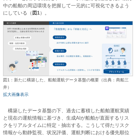
中の船舶の周辺環境を把握して一元的に可視化できるよう
にしている（
図1
）。
図1：新たに構築した、船舶運航データ基盤の概要（出典：商船三
井）
拡大画像表示
構築したデータ基盤の下、過去に蓄積した船舶運航実績
と現在の運航情報に基づき、生成AIが船舶が直面するリス
クをリアルタイムに特定・抽出する。こうして得たリスク
情報から動静監視、状況評価、運航判断における優先順位