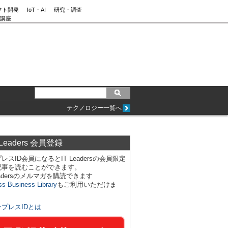
フト開発
IoT・AI
研究・調査
講座
テクノロジー一覧へ
 Leaders 会員登録
レスID会員になるとIT Leadersの会員限定
記事を読むことができます。
Leadersのメルマガを購読できます
ss Business Library
もご利用いただけま
ンプレスIDとは