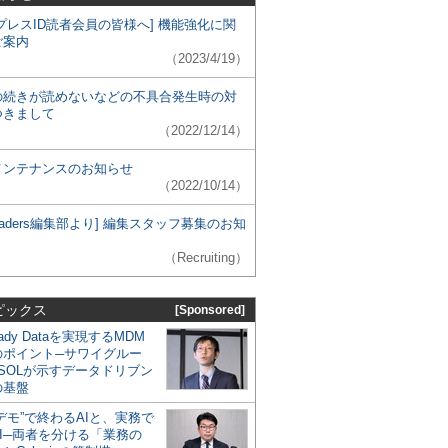
プレスID読者会員の皆様へ] 機能強化に関
ご案内
（2023/4/19）
の続きが読めないなどの不具合発生時の対
つきまして
（2022/12/14）
メンテナンスのお知らせ
（2022/10/14）
 Leaders編集部より] 編集スタッフ募集のお知
（Recruiting）
ピックス
[Sponsored]
eady Dataを実現するMDM
のポイント─サワイグルー
SOLが示すデータドリブン
の基盤
デモ”で終わるAIと、実務で
I─両者を分ける「業務の