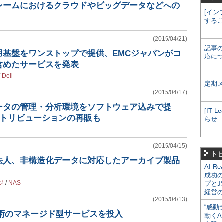
レームにおけるクラウドやビッグデータなどへの
[イン
する
(2015/04/21)
記事
用基盤をワンストップで提供、EMCジャパンがコ
応に
含めたサービスを発表
/
Dell
定期
(2015/04/17)
ータの管理・分析環境をソフトウェア込みで提
[IT
ィストリビューションの再販も
らせ
(2015/04/15)
ト
法人、非構造化データに対応したアーカイブ製品
AI R
成功
ジ
/
NAS
プとJ
経営
(2015/04/13)
“感動
技術のマネージド型サービスを投入
動くA