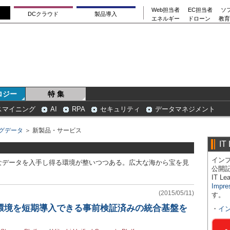
Web担当者
EC担当者
ソ
DCクラウド
製品導入
エネルギー
ドローン
教育
ロジー
特 集
スマイニング
AI
RPA
セキュリティ
データマネジメント
グデータ
＞ 新製品・サービス
IT
インプ
なデータを入手し得る環境が整いつつある。広大な海から宝を見
公開
IT 
Impre
(2015/05/11)
す。
NA環境を短期導入できる事前検証済みの統合基盤を
・
イ