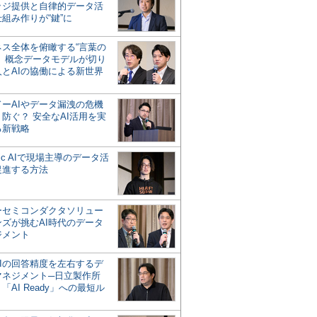
ッジ提供と自律的データ活
組み作りが“鍵”に
ネス全体を俯瞰する“言葉の
”、概念データモデルが切り
人とAIの協働による新世界
？
ドーAIやデータ漏洩の危機
防ぐ？ 安全なAI活用を実
る新戦略
ntic AIで現場主導のデータ活
促進する方法
ーセミコンダクタソリュー
ンズが挑むAI時代のデータ
ジメント
AIの回答精度を左右するデ
マネジメント─日立製作所
「AI Ready」への最短ル