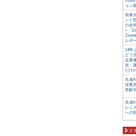
Zoo
ョン変
加速す
ント
の全
─「Z
Zoomt
レポ
14
どう
企業
化・
だけの
生成A
従業
貢献す
生成
レミ
への
イ