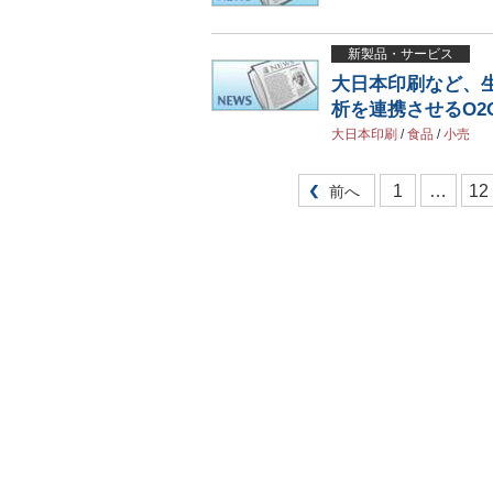
新製品・サービス
大日本印刷など、
析を連携させるO2
大日本印刷
/
食品
/
小売
1
…
12
前へ