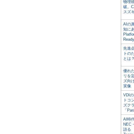
物理
破。C
スズ
AI
知にある
Plat
Read
先進
トの
とは
優れ
リを
ズ向
実像
VDI
トコ
ズク
「Par
AI時
NEC・
語る