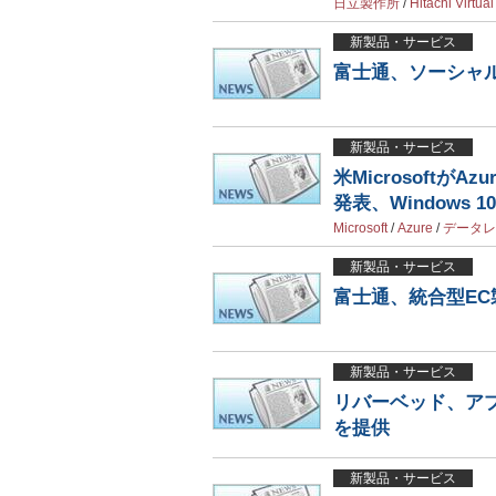
日立製作所
/
Hitachi Virtua
新製品・サービス
富士通、ソーシャ
新製品・サービス
米MicrosoftがA
発表、Windows 
Microsoft
/
Azure
/
データレ
新製品・サービス
富士通、統合型EC
新製品・サービス
リバーベッド、ア
を提供
新製品・サービス