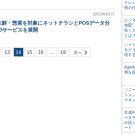
ナレ
用の仕
(2015/03/17)
ビジ
生鮮・惣菜を対象にネットチラシとPOSデータ分
地図
Oサービスを展開
拓く
とは
シャ
をどう
13
14
15
16
…
19
次へ
現す
Age
用を
ソニ
ショ
マネ
生成
ータ
が説く
ート