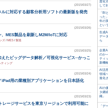
度化
(2015/03/27)
して
ャネルに対応する顧客分析用ソフトの最新版を発売
「BI
った
年の
とい
(2015/03/26)
生成
MES製品を刷新しM2M/IoTに対応
デー
ンズ
/
MES
/
製造
ら
企業A
(2015/03/25)
のか─
加えたビッグデータ解析／可視化サービス─かっこ
ティ
新機
ルティング
AI
(2015/03/24)
領域
進化
ne／iPad用の業種別アプリケーションを日本語化
AI
タ継
織」
(2015/03/23)
ストレージサービスを東京リージョンで利用可能に
「デ