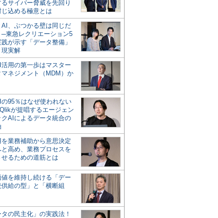
するサイバー脅威を先回り
封じ込める極意とは
とAI、ぶつかる壁は同じだ
」─東急レクリエーション5
実践が示す「データ整備」
う現実解
AI活用の第一歩はマスター
タマネジメント（MDM）か
Iの95％はなぜ使われない
Qlikが提唱するエージェン
ックAIによるデータ統合の
軸
活用を業務補助から意思決定
へと高め、業務プロセスを
させるための道筋とは
の価値を維持し続ける「デー
続供給の型」と「横断組
ータの民主化」の実践法！