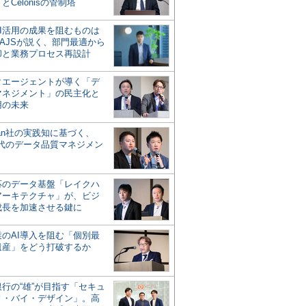
とCelonisの管制塔
AI活用の成果を阻むものは
AJSが説く、部門最適から
却と業務プロセス再設計
タエージェントが導く「デ
マネジメント」の民主化と
用の未来
san社の実践知に基づく、
時代のデータ品質マネジメン
対応のデータ基盤「レイクハ
アーキテクチャ」が、ビジ
成長を加速させる鍵に
業のAI導入を阻む「個別最
遺産」をどう打破するか
行の“雄”が目指す「セキュ
ィ・バイ・デザイン」。高