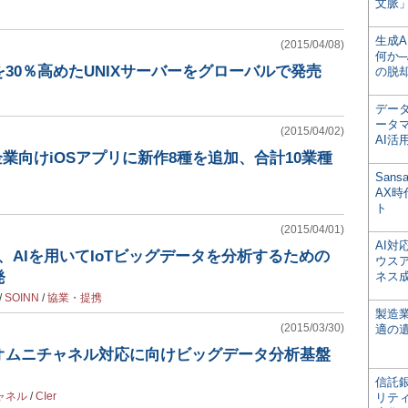
文脈」
生成
(2015/04/08)
何か─
30％高めたUNIXサーバーをグローバルで発売
の脱
デー
ータ
(2015/04/02)
AI活
企業向けiOSアプリに新作8種を追加、合計10業種
San
AX
ト
(2015/04/01)
AI
INN、AIを用いてIoTビッグデータを分析するための
ウス
発
ネス
/
SOINN
/
協業・提携
製造
(2015/03/30)
適の
オムニチャネル対応に向けビッグデータ分析基盤
信託銀
ャネル
/
CIer
リテ