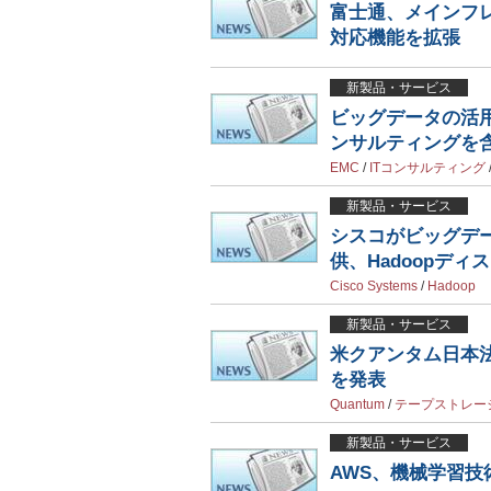
富士通、メインフ
対応機能を拡張
新製品・サービス
ビッグデータの活
ンサルティングを
EMC
/
ITコンサルティング
新製品・サービス
シスコがビッグデ
供、Hadoopデ
Cisco Systems
/
Hadoop
新製品・サービス
米クアンタム日本
を発表
Quantum
/
テープストレー
新製品・サービス
AWS、機械学習