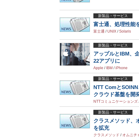
新製品・サービス
富士通、処理性能を
富士通
/
UNIX
/
Solaris
新製品・サービス
アップルとIBM、
22アプリに
Apple
/
IBM
/
iPhone
新製品・サービス
NTT ComとSO
クラウド基盤を開
NTTコミュニケーションズ
新製品・サービス
クラスメソッド、
を拡充
クラスメソッド
/
オムニチ