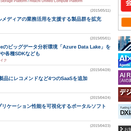
l Storage Platform
/
Hitachi Unified Compute Platform
(2015/05/11)
ルメディアの業務活用を支援する製品群を拡充
(2015/05/01)
zureのビッグデータ分析環境「Azure Data Lake」を
10や各種SDKなども
イク
(2015/04/28)
製品にレコメンドなど4つのSaaSを追加
(2015/04/24)
プリケーション性能を可視化するポータルソフト
(2015/04/23)
お