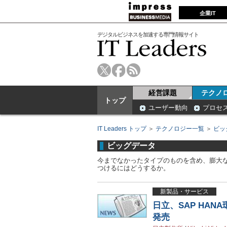
企業IT
デジタルビジネスを加速する専門情報サイト
経営課題
テクノ
トップ
ユーザー動向
プロセ
IT Leaders トップ
＞
テクノロジー一覧
＞
ビッ
ビッグデータ
今までなかったタイプのものを含め、膨大
つけるにはどうするか。
新製品・サービス
日立、SAP HA
発売