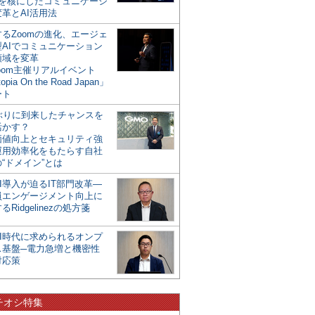
mを核にしたコミュニケーシ
革とAI活用法
るZoomの進化、エージェ
型AIでコミュニケーション
領域を変革
oom主催リアルイベント
opia On the Road Japan」
ート
年ぶりに到来したチャンスを
活かす？
価値向上とセキュリティ強
運用効率化をもたらす自社
“ドメイン”とは
I導入が迫るIT部門改革―
員エンゲージメント向上に
るRidgelinezの処方箋
AI時代に求められるオンプ
ス基盤─電力急増と機密性
対応策
チオシ特集