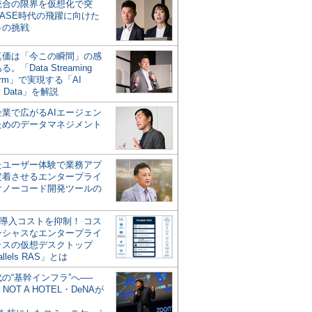
統合の限界を仮想化で突
ASE時代の飛躍に向けた
キの挑戦
の真価は「今この瞬間」の感
。「Data Streaming
form」で実現する「AI
y Data」を解説
企業で広がるAIエージェン
ためのデータマネジメント
？
たユーザー体験で業務アプ
定着させるエンタープライ
けノーコード開発ツールの
の導入コストを抑制！ コス
ンシャスなエンタープライ
ラスの仮想デスクトップ
allels RAS」とは
代の“基幹インフラ”へ──
NOT A HOTEL・DeNAが