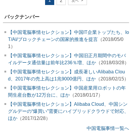
1
2
次へ
>
バックナンバー
【中国電脳事情セレクション】中国IT企業トップたち、Io
T/AI/ブロックチェーンの国家的推進を提言
（2018/05/0
1）
【中国電脳事情セレクション】中国旧正月期間中のモバ
イルデータ通信量は前年比236％増、ほか
（2018/03/28）
【中国電脳事情セレクション】成長著しいAlibaba Clou
d、2017年の売上高は1兆9000億円、ほか
（2018/02/15）
【中国電脳事情セレクション】中国産業用ロボットの年
間生産台数が12万台に、ほか
（2018/01/17）
【中国電脳事情セレクション】Alibaba Cloud、中国シン
グルデーの“爆買い”需要にハイブリッドクラウドで対応、
ほか
（2017/12/28）
中国電脳事情一覧へ