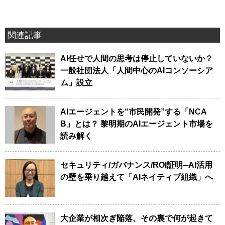
関連記事
AI任せで人間の思考は停止していないか？
一般社団法人「人間中心のAIコンソーシア
ム」設立
AIエージェントを“市民開発”する「NCA
B」とは？ 黎明期のAIエージェント市場を
読み解く
セキュリティ/ガバナンス/ROI証明─AI活用
の壁を乗り越えて「AIネイティブ組織」へ
大企業が相次ぎ陥落、その裏で何が起きて