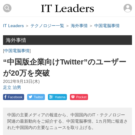
IT Leaders
＞
テクノロジー一覧
＞
海外事情
＞
中国電脳事情
海外事情
中国電脳事情
“中国版企業向けTwitter”のユーザー
が20万を突破
2012年9月13日(木)
足立 治男
!
Facebook
Twitter
Hatena
Pocket
中国の主要メディアの報道から、中国国内のIT・テクノロジー
関連の最新動向をご紹介する、中国電脳事情。1カ月間に報道さ
れた中国国内の主要なニュースを取り上げる。