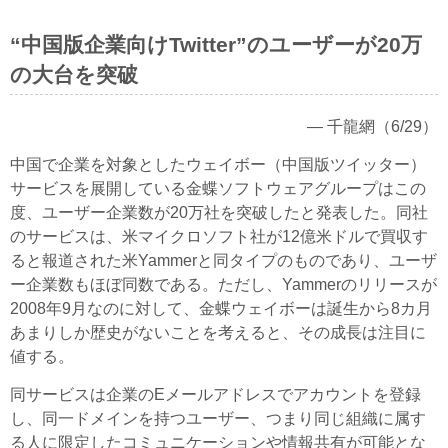
“中国版企業向けTwitter”のユーザーが20万
の大台を突破
― 千龍網（6/29）
中国で企業を対象としたウェイボー（中国版ツイッター）
サービスを展開している金蝶ソフトウェアグループはこの
度、ユーザー企業数が20万社を突破したと発表した。同社
のサービスは、米マイクロソフト社が12億米ドルで買収す
ると報道された米Yammerと同タイプのものであり、ユーザ
ー企業数もほぼ同数である。ただし、Yammerのリリースが
2008年9月なのに対して、金蝶ウェイボーは誕生から8カ月
あまりしか歴史がないことを考えると、その成長は注目に
値する。
同サービスは企業のEメールアドレスでアカウントを登録
し、同一ドメインを持つユーザー、つまり同じ組織に属す
る人に限定したコミュニケーションや情報共有が可能とな