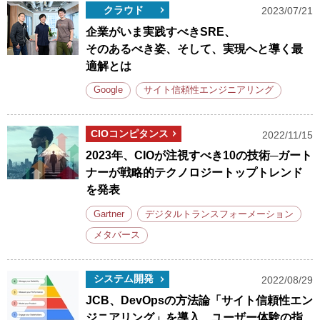
クラウド
2023/07/21
企業がいま実践すべきSRE、
そのあるべき姿、そして、実現へと導く最
適解とは
Google
サイト信頼性エンジニアリング
CIOコンピタンス
2022/11/15
2023年、CIOが注視すべき10の技術─ガート
ナーが戦略的テクノロジートップトレンド
を発表
Gartner
デジタルトランスフォーメーション
メタバース
システム開発
2022/08/29
JCB、DevOpsの方法論「サイト信頼性エン
ジニアリング」を導入、ユーザー体験の指