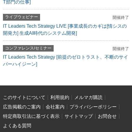
T部門の仕事]
ライブウェビナー
開催終了
IT Leaders Tech Strategy LIVE [事業成長のカギは[情シスの
開発力] 生成AI時代のシステム開発]
コンファレンス/セミナー
開催終了
IT Leaders Tech Strategy [前提のゼロトラスト、不断のサイ
バーハイジーン]
このサイトについて
利用規約
メルマガ購読
広告掲載のご案内
会社案内
プライバシーポリシー
特定商取引法に基づく表示
サイトマップ
お問合せ
よくある質問