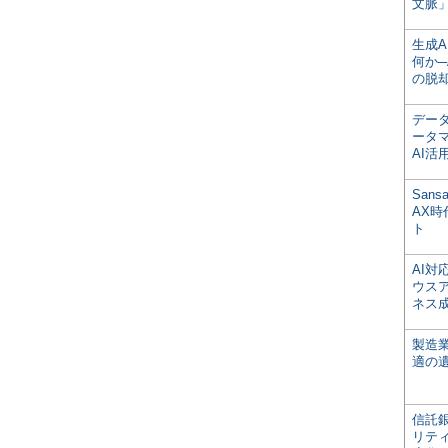
文脈」
生成
何か─
の脱
デー
ータ
AI活
San
AX
ト
AI
ウス
ネス
製造
適の
信託銀
リテ