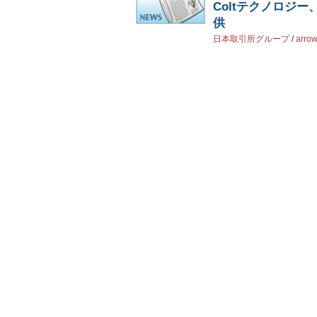
Coltテクノロジ
供
日本取引所グループ
/
arro