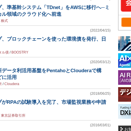
、準基幹システム「TDnet」をAWSに移行へ─ミ
カル領域のクラウド化へ前進
/
株式
(2022/04/15)
プ、ブロックチェーンを使った環境債を発行、日
タル債
/
BOOSTRY
(2020/03/12)
ータ利活用基盤をPentahoとClouderaで構
どに活用
所
/
Cloudera
(2018/06/25)
プがRPAの試験導入を完了、市場監視業務や申請
/
東京証券取引所
(2016/03/01)
お