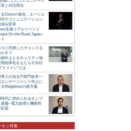
mを核にしたコミュニケーシ
革とAI活用法
るZoomの進化、エージェ
型AIでコミュニケーション
領域を変革
oom主催リアルイベント
opia On the Road Japan」
ート
年ぶりに到来したチャンスを
活かす？
価値向上とセキュリティ強
運用効率化をもたらす自社
“ドメイン”とは
I導入が迫るIT部門改革―
員エンゲージメント向上に
るRidgelinezの処方箋
AI時代に求められるオンプ
ス基盤─電力急増と機密性
対応策
チオシ特集