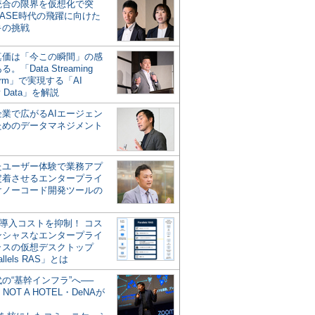
統合の限界を仮想化で突
ASE時代の飛躍に向けた
キの挑戦
の真価は「今この瞬間」の感
。「Data Streaming
form」で実現する「AI
y Data」を解説
企業で広がるAIエージェン
ためのデータマネジメント
？
たユーザー体験で業務アプ
定着させるエンタープライ
けノーコード開発ツールの
の導入コストを抑制！ コス
ンシャスなエンタープライ
ラスの仮想デスクトップ
allels RAS」とは
代の“基幹インフラ”へ──
NOT A HOTEL・DeNAが