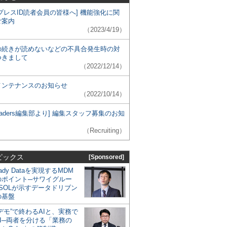
プレスID読者会員の皆様へ] 機能強化に関
ご案内
（2023/4/19）
の続きが読めないなどの不具合発生時の対
つきまして
（2022/12/14）
メンテナンスのお知らせ
（2022/10/14）
 Leaders編集部より] 編集スタッフ募集のお知
（Recruiting）
ピックス
[Sponsored]
eady Dataを実現するMDM
のポイント─サワイグルー
SOLが示すデータドリブン
の基盤
デモ”で終わるAIと、実務で
I─両者を分ける「業務の