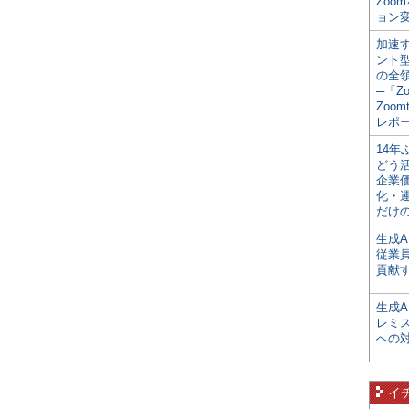
Zoo
ョン変
加速す
ント
の全
─「Z
Zoomt
レポ
14
どう
企業
化・
だけの
生成A
従業
貢献す
生成
レミ
への
イ