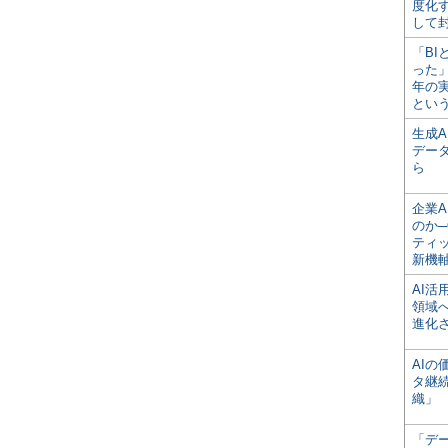
度化
して
「BI
った
年の
とい
生成
デー
ら
企業A
のか─
ティ
新機
AI
領域
進化
AI
タ継
織」
「デ