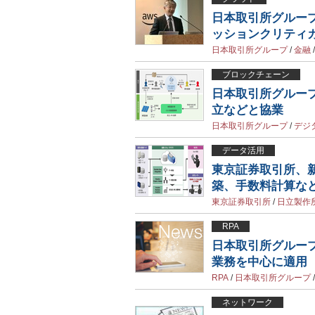
日本取引所グループ
ッションクリティ
日本取引所グループ
/
金融
ブロックチェーン
日本取引所グルー
立などと協業
日本取引所グループ
/
デジ
データ活用
東京証券取引所、新デ
築、手数料計算な
東京証券取引所
/
日立製作
RPA
日本取引所グルー
業務を中心に適用
RPA
/
日本取引所グループ
ネットワーク