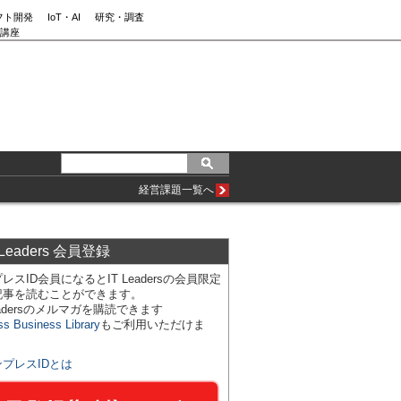
フト開発
IoT・AI
研究・調査
講座
経営課題一覧へ
 Leaders 会員登録
レスID会員になるとIT Leadersの会員限定
記事を読むことができます。
Leadersのメルマガを購読できます
ss Business Library
もご利用いただけま
ンプレスIDとは