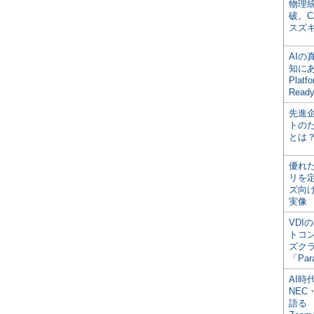
物理
破。C
スズ
AI
知にある
Plat
Read
先進
トの
とは
優れ
リを
ズ向
実像
VDI
トコ
ズク
「Par
AI時
NEC・
語る