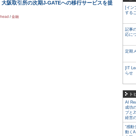
ー、大阪取引所の次期J-GATEへの移行サービスを提
[イン
する
whead
/
金融
記事
応に
定期
[IT
らせ
ト
AI R
成功
プとJ
経営
“感動
動くA