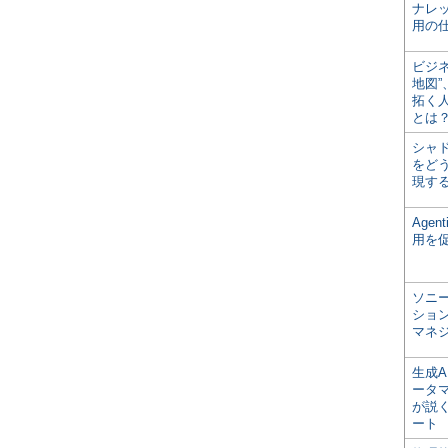
ナレ
用の仕
ビジ
地図
拓く
とは
シャ
をどう
現す
Age
用を
ソニ
ショ
マネ
生成
ータ
が説く
ート