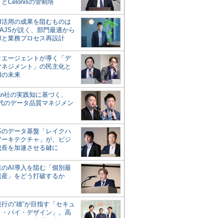
とCelonisの管制塔
AI活用の成果を阻むものは
AJSが説く、部門最適から
却と業務プロセス再設計
タエージェントが導く「デ
マネジメント」の民主化と
用の未来
san社の実践知に基づく、
時代のデータ品質マネジメン
対応のデータ基盤「レイクハ
アーキテクチャ」が、ビジ
成長を加速させる鍵に
業のAI導入を阻む「個別最
遺産」をどう打破するか
行の“雄”が目指す「セキュ
ィ・バイ・デザイン」。高