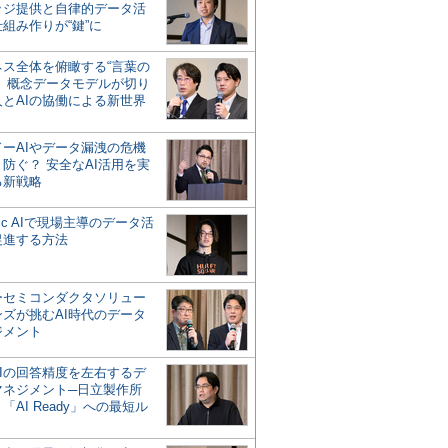
ッジ提供と自律的データ活
組み作りが“鍵”に
ネス全体を俯瞰する“言葉の
”、概念データモデルが切り
人とAIの協働による新世界
？
ドーAIやデータ漏洩の危機
防ぐ？ 安全なAI活用を実
る新戦略
ntic AIで現場主導のデータ活
促進する方法
ーセミコンダクタソリュー
ンズが挑むAI時代のデータ
ジメント
AIの回答精度を左右するデ
マネジメント─日立製作所
「AI Ready」への最短ル