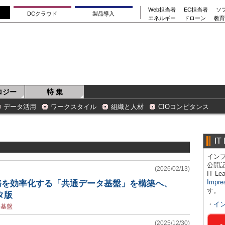
Web担当者
EC担当者
ソ
DCクラウド
製品導入
エネルギー
ドローン
教育
ロジー
特 集
データ活用
ワークスタイル
組織と人材
CIOコンピタンス
IT
インプ
公開
(2026/02/13)
IT 
Impre
務を効率化する「共通データ基盤」を構築へ、
す。
タ版
・
イ
用基盤
(2025/12/30)