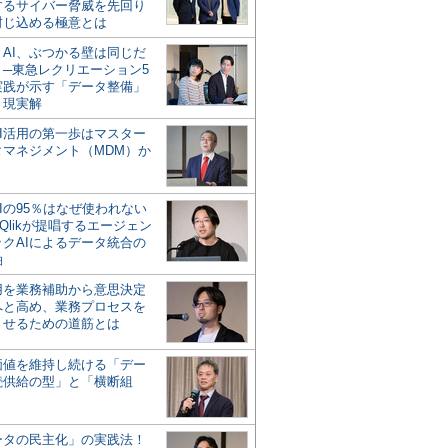
するサイバー脅威を先回り
封じ込める極意とは
とAI、ぶつかる壁は同じだ
」─東急レクリエーション5
実践が示す「データ整備」
う現実解
AI活用の第一歩はマスター
タマネジメント（MDM）か
Iの95％はなぜ使われない
Qlikが提唱するエージェン
ックAIによるデータ統合の
軸
活用を業務補助から意思決定
へと高め、業務プロセスを
させるための道筋とは
の価値を維持し続ける「デー
続供給の型」と「横断組
ータの民主化」の実践法！