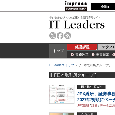
企業IT
デジタルビジネスを加速する専門情報サイト
経営課題
テクノ
トップ
業務改革
事業創出
IT Leaders トップ
＞ ["日本取引所グループ"]
["日本取引所グループ"]
BI／BA／DWH
JPX総研、証券事
2027年初頭にベー
JPX総研
/
証券
/
データ活
クラウド