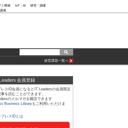
フト開発
IoT・AI
研究・調査
講座
経営課題一覧へ
 Leaders 会員登録
レスID会員になるとIT Leadersの会員限定
記事を読むことができます。
Leadersのメルマガを購読できます
ss Business Library
もご利用いただけま
ンプレスIDとは