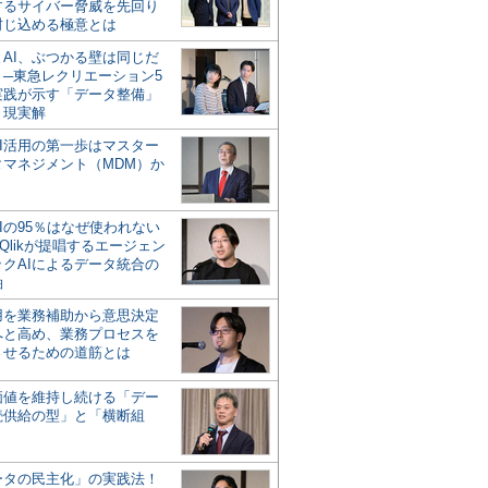
するサイバー脅威を先回り
封じ込める極意とは
とAI、ぶつかる壁は同じだ
」─東急レクリエーション5
実践が示す「データ整備」
う現実解
AI活用の第一歩はマスター
タマネジメント（MDM）か
Iの95％はなぜ使われない
Qlikが提唱するエージェン
ックAIによるデータ統合の
軸
活用を業務補助から意思決定
へと高め、業務プロセスを
させるための道筋とは
の価値を維持し続ける「デー
続供給の型」と「横断組
ータの民主化」の実践法！