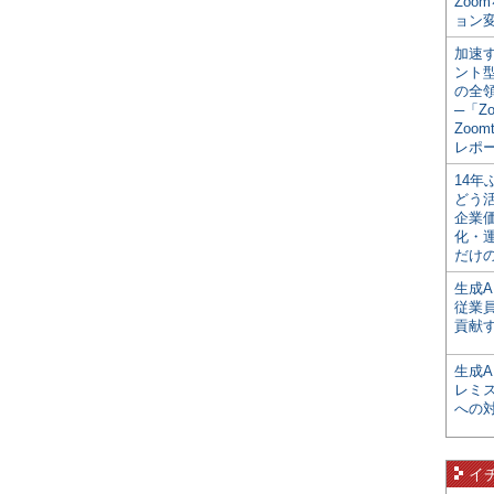
Zoo
ョン変
加速す
ント
の全
─「Z
Zoomt
レポ
14
どう
企業
化・
だけの
生成A
従業
貢献す
生成
レミ
への
イ