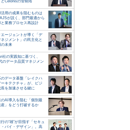
とCelonisの管制塔
AI活用の成果を阻むものは
AJSが説く、部門最適から
却と業務プロセス再設計
タエージェントが導く「デ
マネジメント」の民主化と
用の未来
san社の実践知に基づく、
時代のデータ品質マネジメン
対応のデータ基盤「レイクハ
アーキテクチャ」が、ビジ
成長を加速させる鍵に
業のAI導入を阻む「個別最
遺産」をどう打破するか
行の“雄”が目指す「セキュ
ィ・バイ・デザイン」。高