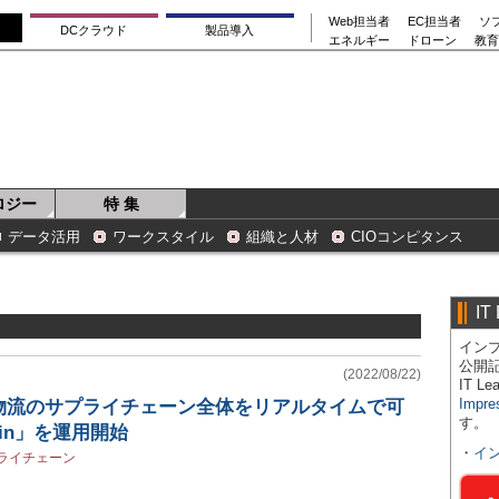
Web担当者
EC担当者
ソ
DCクラウド
製品導入
エネルギー
ドローン
教育
ロジー
特 集
データ活用
ワークスタイル
組織と人材
CIOコンピタンス
IT
インプ
公開
(2022/08/22)
IT 
Impre
物流のサプライチェーン全体をリアルタイムで可
す。
ain」を運用開始
・
イ
ライチェーン