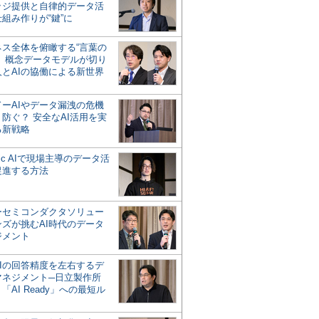
ッジ提供と自律的データ活
組み作りが“鍵”に
ネス全体を俯瞰する“言葉の
”、概念データモデルが切り
人とAIの協働による新世界
？
ドーAIやデータ漏洩の危機
防ぐ？ 安全なAI活用を実
る新戦略
ntic AIで現場主導のデータ活
促進する方法
ーセミコンダクタソリュー
ンズが挑むAI時代のデータ
ジメント
AIの回答精度を左右するデ
マネジメント─日立製作所
「AI Ready」への最短ル