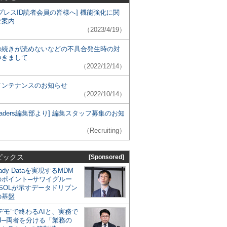
プレスID読者会員の皆様へ] 機能強化に関
ご案内
（2023/4/19）
の続きが読めないなどの不具合発生時の対
つきまして
（2022/12/14）
メンテナンスのお知らせ
（2022/10/14）
 Leaders編集部より] 編集スタッフ募集のお知
（Recruiting）
ピックス
[Sponsored]
eady Dataを実現するMDM
のポイント─サワイグルー
SOLが示すデータドリブン
の基盤
デモ”で終わるAIと、実務で
I─両者を分ける「業務の