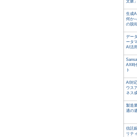
文脈」
生成
何か─
の脱
デー
ータ
AI活
San
AX
ト
AI
ウス
ネス
製造
適の
信託銀
リテ