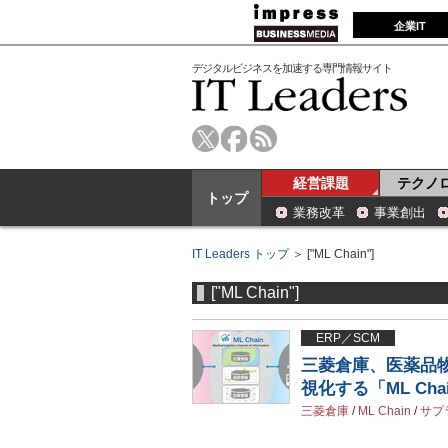
企業IT
デジタルビジネスを加速する専門情報サイト
経営課題
テクノ
トップ
業務改革
事業創出
IT Leaders トップ
＞ ["ML Chain"]
["ML Chain"]
ERP／SCM
三菱倉庫、医薬品
視化する「ML Ch
三菱倉庫
/
ML Chain
/
サプ