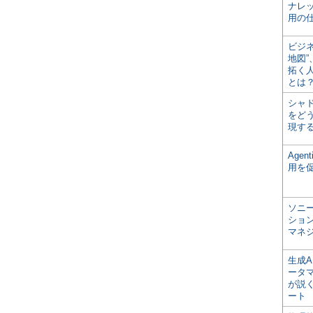
ナレ
用の仕
ビジ
地図
拓く
とは
シャ
をどう
現す
Age
用を
ソニ
ショ
マネ
生成
ータ
が説く
ート