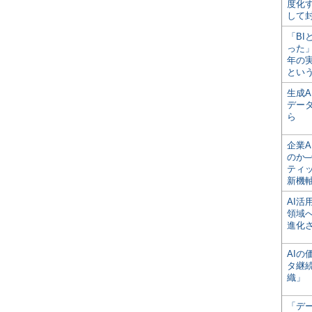
度化
して
「BI
った
年の
とい
生成
デー
ら
企業A
のか─
ティ
新機
AI
領域
進化
AI
タ継
織」
「デ