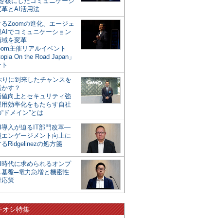
mを核にしたコミュニケーシ
革とAI活用法
るZoomの進化、エージェ
型AIでコミュニケーション
領域を変革
oom主催リアルイベント
opia On the Road Japan」
ート
年ぶりに到来したチャンスを
活かす？
価値向上とセキュリティ強
運用効率化をもたらす自社
“ドメイン”とは
I導入が迫るIT部門改革―
員エンゲージメント向上に
るRidgelinezの処方箋
AI時代に求められるオンプ
ス基盤─電力急増と機密性
対応策
チオシ特集