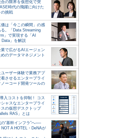
統合の限界を仮想化で突
ASE時代の飛躍に向けた
キの挑戦
の真価は「今この瞬間」の感
。「Data Streaming
form」で実現する「AI
y Data」を解説
企業で広がるAIエージェン
ためのデータマネジメント
？
たユーザー体験で業務アプ
定着させるエンタープライ
けノーコード開発ツールの
の導入コストを抑制！ コス
ンシャスなエンタープライ
ラスの仮想デスクトップ
allels RAS」とは
代の“基幹インフラ”へ──
NOT A HOTEL・DeNAが