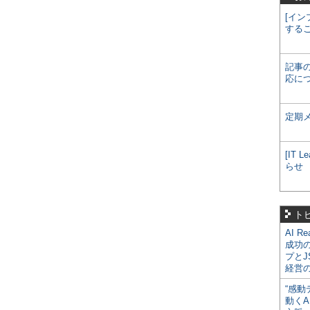
[イン
する
記事
応に
定期
[IT
らせ
ト
AI R
成功
プとJ
経営
“感動
動くA