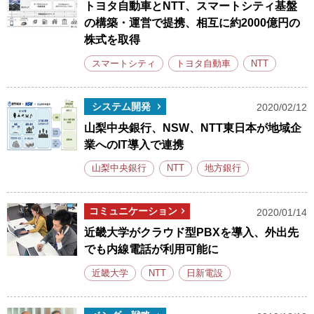
トヨタ自動車とNTT、スマートシティ基盤
の構築・運営で提携、相互に約2000億円の
株式を取得
スマートシティ
トヨタ自動車
NTT
システム開発
2020/02/12
山梨中央銀行、NSW、NTT東日本が地域企
業へのIT導入で連携
山梨中央銀行
NTT
地方銀行
コミュニケーション
2020/01/14
近畿大学がクラウド型PBXを導入、外出先
でも内線電話が利用可能に
近畿大学
NTT
日新電設