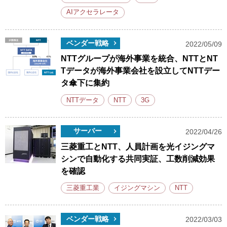
AIアクセラレータ
ベンダー戦略
2022/05/09
NTTグループが海外事業を統合、NTTとNT
Tデータが海外事業会社を設立してNTTデー
タ傘下に集約
NTTデータ
NTT
3G
サーバー
2022/04/26
三菱重工とNTT、人員計画を光イジングマ
シンで自動化する共同実証、工数削減効果
を確認
三菱重工業
イジングマシン
NTT
ベンダー戦略
2022/03/03