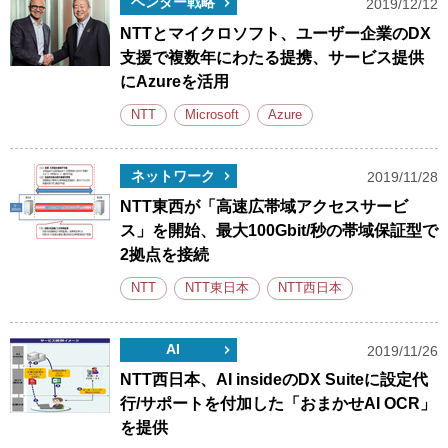
ベンダー戦略
2019/12/12
NTTとマイクロソフト、ユーザー企業のDX
支援で複数年にわたる提携、サービス提供
にAzureを活用
NTT
Microsoft
Azure
ネットワーク
2019/11/28
NTT東西が「高速広帯域アクセスサービ
ス」を開始、最大100Gbit/秒の帯域保証型で
2拠点を接続
NTT
NTT東日本
NTT西日本
AI
2019/11/26
NTT西日本、AI insideのDX Suiteに設定代
行/サポートを付加した「おまかせAI OCR」
を提供