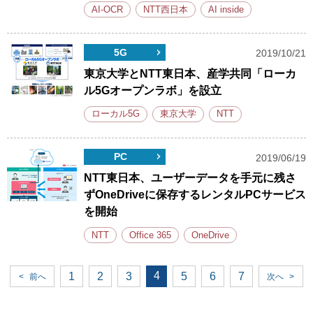
AI-OCR
NTT西日本
AI inside
5G
2019/10/21
東京大学とNTT東日本、産学共同「ローカ
ル5Gオープンラボ」を設立
ローカル5G
東京大学
NTT
PC
2019/06/19
NTT東日本、ユーザーデータを手元に残さ
ずOneDriveに保存するレンタルPCサービス
を開始
NTT
Office 365
OneDrive
4
1
2
3
5
6
7
<
前へ
次へ
>