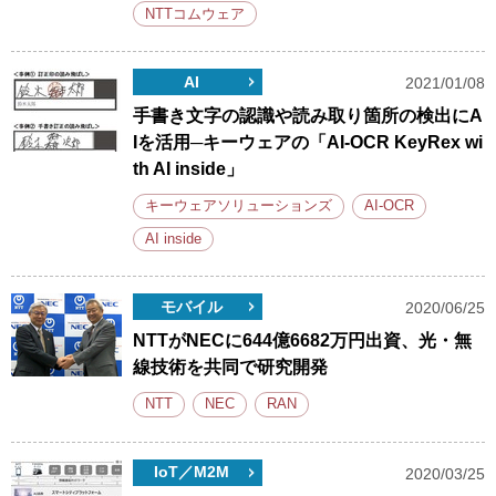
NTTコムウェア
AI
2021/01/08
手書き文字の認識や読み取り箇所の検出にA
Iを活用─キーウェアの「AI-OCR KeyRex wi
th AI inside」
キーウェアソリューションズ
AI-OCR
AI inside
モバイル
2020/06/25
NTTがNECに644億6682万円出資、光・無
線技術を共同で研究開発
NTT
NEC
RAN
IoT／M2M
2020/03/25