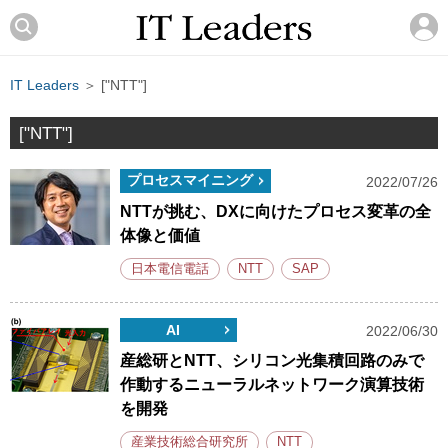
IT Leaders
＞ ["NTT"]
["NTT"]
プロセスマイニング
2022/07/26
NTTが挑む、DXに向けたプロセス変革の全
体像と価値
日本電信電話
NTT
SAP
AI
2022/06/30
産総研とNTT、シリコン光集積回路のみで
作動するニューラルネットワーク演算技術
を開発
産業技術総合研究所
NTT