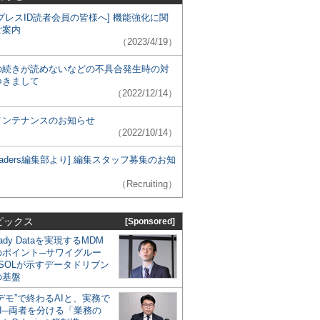
プレスID読者会員の皆様へ] 機能強化に関
ご案内
（2023/4/19）
の続きが読めないなどの不具合発生時の対
つきまして
（2022/12/14）
メンテナンスのお知らせ
（2022/10/14）
 Leaders編集部より] 編集スタッフ募集のお知
（Recruiting）
ピックス
[Sponsored]
eady Dataを実現するMDM
のポイント─サワイグルー
SOLが示すデータドリブン
の基盤
デモ”で終わるAIと、実務で
I─両者を分ける「業務の