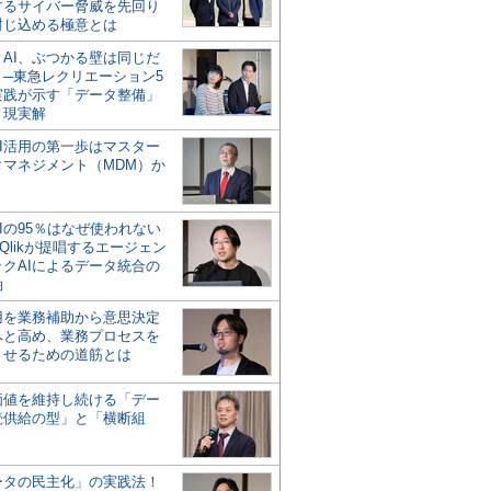
するサイバー脅威を先回り
封じ込める極意とは
とAI、ぶつかる壁は同じだ
」─東急レクリエーション5
実践が示す「データ整備」
う現実解
AI活用の第一歩はマスター
タマネジメント（MDM）か
Iの95％はなぜ使われない
Qlikが提唱するエージェン
ックAIによるデータ統合の
軸
活用を業務補助から意思決定
へと高め、業務プロセスを
させるための道筋とは
の価値を維持し続ける「デー
続供給の型」と「横断組
ータの民主化」の実践法！