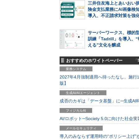
三井住友海上とあいおい
険金支払業務にAI画像検
導入、不正請求対策を強
サーバーワークス、標的
訓練「Tadrill」を導入、
える”文化を醸成
おすすめのホワイトペーパー
「製
業務システム
2027年4月強制適用へ待ったなし、施行迫
版】
生成AI/AIエージェント
成否のカギは「データ基盤」に─生成AI時代
フィジカルAI
AI/ロボット─Society 5.0に向けた社会実
メールセキュリティ
導入のみならず運用時の“ポリシー上げ”が肝心