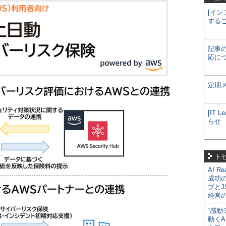
[イン
する
記事
応に
定期
[IT
らせ
ト
AI R
成功
プとJ
経営
“感動
動くA