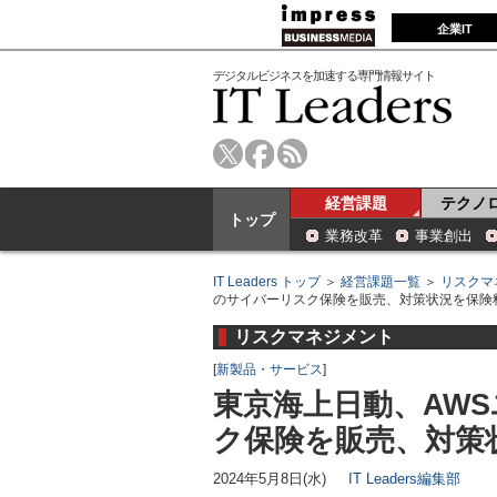
企業IT
デジタルビジネスを加速する専門情報サイト
経営課題
テクノ
トップ
業務改革
事業創出
IT Leaders トップ
＞
経営課題一覧
＞
リスクマ
のサイバーリスク保険を販売、対策状況を保険
リスクマネジメント
[
新製品・サービス
]
東京海上日動、AW
ク保険を販売、対策
2024年5月8日(水)
IT Leaders編集部