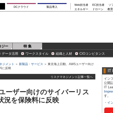
Web担当者
EC担当者
ソ
DCクラウド
製品導入
エネルギー
ドローン
教育
ロジー
特 集
データ活用
ワークスタイル
組織と人材
CIOコンピタンス
ネジメント
＞
新製品・サービス
＞ 東京海上日動、AWSユーザー向け
料に反映
IT
リスクマネジメント記事一覧へ
インプ
公開
IT 
Sユーザー向けのサイバーリス
Impre
す。
状況を保険料に反映
・
イ