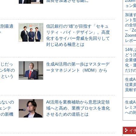
成長を加速させる鍵に
Zoo
ョン変
加速す
ント
の全
個別最適
信託銀行の“雄”が目指す「セキュ
─「Z
か
リティ・バイ・デザイン」。高度
Zoomt
化するサイバー脅威を先回りして
レポ
封じ込める極意とは
14
どう
企業
同じだっ
生成AI活用の第一歩はマスターデ
化・
ン5年の
ータマネジメント（MDM）から
だけの
」という
生成A
従業
貢献す
れないの
AI活用を業務補助から意思決定領
生成
レミ
ジェンテ
域へと高め、業務プロセスを進化
への
合の新機
させるための道筋とは
イ