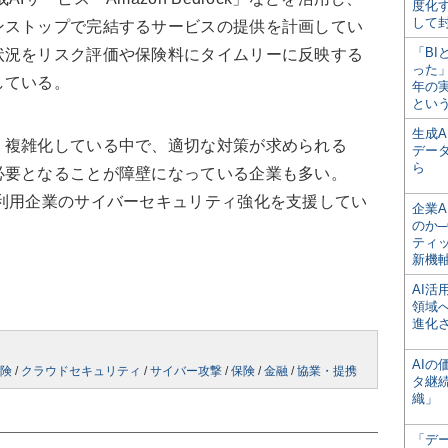
度化
して
ンストップで完結するサービスの提供を計画してい
「BI
状況をリスク評価や保険料にタイムリーに反映する
った
している。
年の
とい
生成
複雑化している中で、適切な対策が求められる
デー
ら
必要となることが障壁になっている企業も多い。
利用企業のサイバーセキュリティ強化を支援してい
企業A
のか─
ティ
新機
AI
領域
進化
AI
険
/
クラウドセキュリティ
/
サイバー攻撃
/
保険
/
金融
/
協業・提携
タ継
織」
「デ