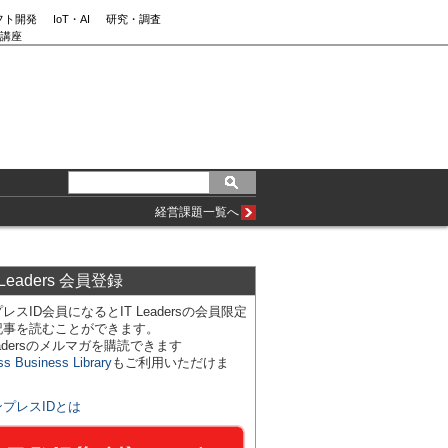
フト開発
IoT・AI
研究・調査
講座
経営課題一覧へ
 Leaders 会員登録
レスID会員になるとIT Leadersの会員限定
記事を読むことができます。
Leadersのメルマガを購読できます
ss Business Library
もご利用いただけま
ンプレスIDとは