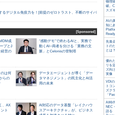
物理
破。C
スズ
するデジタル免疫力を！[前提のゼロトラスト、不断のサイバ
AI
知にある
Plat
[Sponsored]
Read
るMDM成
“感動デモ”で終わるAIと、実務で
先進
ープとJ
動くAI─両者を分ける「業務の文
トの
とは
ン経営の
脈」とCelonisの管制塔
優れ
リを
ズ向
ものは何
データエージェントが導く「デー
実像
からの
タマネジメント」の民主化とAI活
VDI
計
用の未来
トコ
ズク
「Par
AI時
く、AX
AI対応のデータ基盤「レイクハウ
NEC・
メント
スアーキテクチャ」が、ビジネス
語る