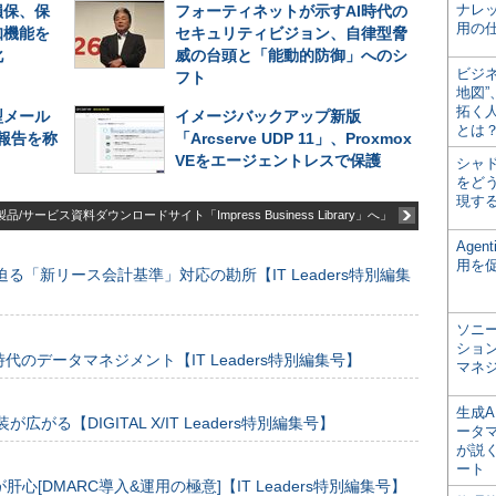
ナレ
損保、保
フォーティネットが示すAI時代の
用の仕
知機能を
セキュリティビジョン、自律型脅
化
威の台頭と「能動的防御」へのシ
ビジ
フト
地図
拓く
型メール
イメージバックアップ新版
とは
“報告を称
「Arcserve UDP 11」、Proxmox
VEをエージェントレスで保護
シャ
をどう
現す
品/サービス資料ダウンロードサイト「Impress Business Library」へ」
Age
用を
る「新リース会計基準」対応の勘所【IT Leaders特別編集
ソニ
ショ
のデータマネジメント【IT Leaders特別編集号】
マネ
生成
装が広がる【DIGITAL X/IT Leaders特別編集号】
ータ
が説く
ート
[DMARC導入&運用の極意]【IT Leaders特別編集号】