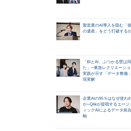
製造業のAI導入を阻む「
の遺産」をどう打破する
「BIとAI、ぶつかる壁は
た」─東急レクリエーショ
実践が示す「データ整備
現実解
企業AIの95％はなぜ使わ
か─Qlikが提唱するエー
ィックAIによるデータ統
軸