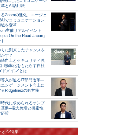
mを核にしたコミュニケーシ
革とAI活用法
るZoomの進化、エージェ
型AIでコミュニケーション
領域を変革
oom主催リアルイベント
opia On the Road Japan」
ート
年ぶりに到来したチャンスを
活かす？
価値向上とセキュリティ強
運用効率化をもたらす自社
“ドメイン”とは
I導入が迫るIT部門改革―
員エンゲージメント向上に
るRidgelinezの処方箋
AI時代に求められるオンプ
ス基盤─電力急増と機密性
対応策
チオシ特集