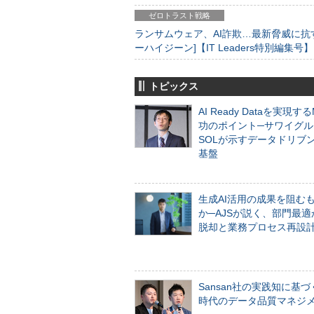
ゼロトラスト戦略
ランサムウェア、AI詐欺…最新脅威に抗
ーハイジーン]【IT Leaders特別編集号】
トピックス
AI Ready Dataを実現す
功のポイント─サワイグル
SOLが示すデータドリブ
基盤
生成AI活用の成果を阻む
か─AJSが説く、部門最適
脱却と業務プロセス再設
Sansan社の実践知に基づ
時代のデータ品質マネジ