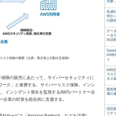
文脈」
生成
何か─
の脱
デー
ータ
AI活
San
AX
ーリスク保険の概要（出典：東京海上日動火災保険）
ト
AI
ウス
保険の販売にあたって、サイバーセキュリティに
ネス
ワーク」と連携する。サイバーリスク保険、インシ
製造
、インシデント発生を監視するAWSパートナー企
適の
ザー企業の対策を総合的に支援する。
信託銀
リテ
サービス「Amazon Bedrock」などを活用し、