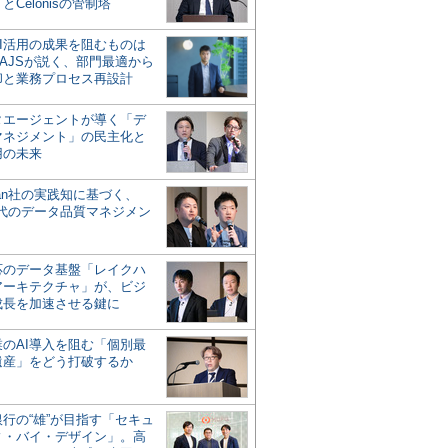
とCelonisの管制塔
AI活用の成果を阻むものは
AJSが説く、部門最適から
却と業務プロセス再設計
タエージェントが導く「デ
マネジメント」の民主化と
用の未来
san社の実践知に基づく、
時代のデータ品質マネジメン
対応のデータ基盤「レイクハ
アーキテクチャ」が、ビジ
成長を加速させる鍵に
業のAI導入を阻む「個別最
遺産」をどう打破するか
行の“雄”が目指す「セキュ
ィ・バイ・デザイン」。高