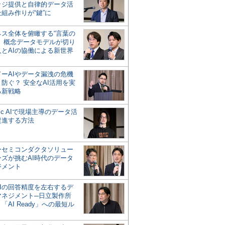
ッジ提供と自律的データ活
組み作りが“鍵”に
ネス全体を俯瞰する“言葉の
”、概念データモデルが切り
人とAIの協働による新世界
？
ドーAIやデータ漏洩の危機
防ぐ？ 安全なAI活用を実
る新戦略
ntic AIで現場主導のデータ活
促進する方法
ーセミコンダクタソリュー
ンズが挑むAI時代のデータ
ジメント
AIの回答精度を左右するデ
マネジメント─日立製作所
「AI Ready」への最短ル