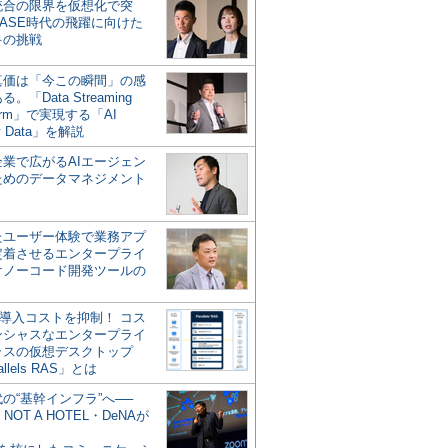
統合の限界を仮想化で突
ASE時代の飛躍に向けた
キの挑戦
の真価は「今この瞬間」の感
。「Data Streaming
form」で実現する「AI
y Data」を解説
企業で広がるAIエージェン
ためのデータマネジメント
？
たユーザー体験で業務アプ
定着させるエンタープライ
けノーコード開発ツールの
の導入コストを抑制！ コス
ンシャスなエンタープライ
ラスの仮想デスクトップ
allels RAS」とは
代の“基幹インフラ”へ──
NOT A HOTEL・DeNAが