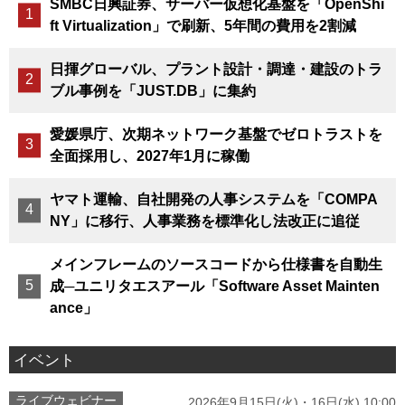
SMBC日興証券、サーバー仮想化基盤を「OpenShi
ft Virtualization」で刷新、5年間の費用を2割減
日揮グローバル、プラント設計・調達・建設のトラ
ブル事例を「JUST.DB」に集約
愛媛県庁、次期ネットワーク基盤でゼロトラストを
全面採用し、2027年1月に稼働
ヤマト運輸、自社開発の人事システムを「COMPA
NY」に移行、人事業務を標準化し法改正に追従
メインフレームのソースコードから仕様書を自動生
成─ユニリタエスアール「Software Asset Mainten
ance」
イベント
ライブウェビナー
2026年9月15日(火)・16日(水) 10:00