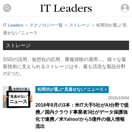
IT Leaders
＞
テクノロジー一覧
＞
ストレージ
＞ 松岡功が選ぶ“見
逃せない”ニュース
ストレージ
SSDの活用、仮想化の応用、重複排除の適用…。様々な最
新技術に支えられるストレージは今、最も活況な製品分野
の1つだ。
松岡功が選ぶ“見逃せない”ニュース
2016/10/04
2016年9月の3本：米IT大手5社がAI分野で提
携／国内クラウド事業者3社がデータ保護強
化で連携／米Yahoo!から5億件の個人情報
流出