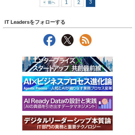
3
1
2
<
前へ
IT Leadersをフォローする