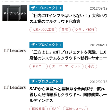
ザ・プロジェクト
2012/09/19
「社内にITインフラはいらない！」大和ハウ
ス工業のフルクラウド化宣言
大和ハウス工業
住宅
クラウド移行
ザ・プロジェクト
2012/04/11
「三方よし」のITプロジェクトを完遂。116
店舗のシステムをクラウドへ移行─ヤオコー
ヤオコー
スーパーマーケット
小売
ザ・プロジェクト
2012/02/15
SAPから国産へと基幹系を全面移行、慣れ
親しんだ情報系もクラウドへ─国際航業ホー
ルディングス
国際航業
SAP
基幹システム