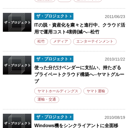
ザ・プロジェクト
2011/06/23
ITの脱・資産化を粛々と進行中、クラウド活
用で運用コスト4割削減へ─松竹
松竹
メディア
エンターテインメント
ザ・プロジェクト
2010/11/22
使った分だけベンダーに支払い、持たざる
プライベートクラウド構築へ─ヤマトグルー
プ
ヤマトホールディングス
ヤマト運輸
運輸・交通
ザ・プロジェクト
2010/08/19
Windows機をシンクライアントに全面移