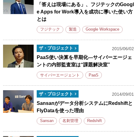
「答えは現場にある」、フジテックのGoogl
e Apps for Work導入を成功に導いた使い方
とは
フジテック
製造
Google Workspace
ザ・プロジェクト
2015/06/02
PaaS使い決算を早期化―サイバーエージェ
ントの内部監査室は“課題解決室”
サイバーエージェント
PaaS
ザ・プロジェクト
2014/09/01
Sansanがデータ分析システムにRedshiftと
FlyDataを使った理由
Sansan
名刺管理
Redshift