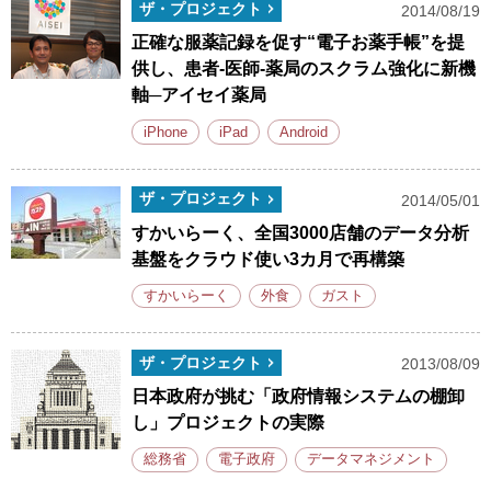
ザ・プロジェクト
2014/08/19
正確な服薬記録を促す“電子お薬手帳”を提
供し、患者-医師-薬局のスクラム強化に新機
軸─アイセイ薬局
iPhone
iPad
Android
ザ・プロジェクト
2014/05/01
すかいらーく、全国3000店舗のデータ分析
基盤をクラウド使い3カ月で再構築
すかいらーく
外食
ガスト
ザ・プロジェクト
2013/08/09
日本政府が挑む「政府情報システムの棚卸
し」プロジェクトの実際
総務省
電子政府
データマネジメント