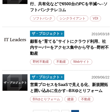
行、共有化などで6500台のPCを半減へ─ソ
フトバンクテレコム
ソフトバンク
シンクライアント
VDI
ザ・プロジェクト
2010/03/18
顧客を“育てる”サイトにクラウド利用、社
内サーバーをアクセス集中から守る─野村不
動産
野村不動産
不動産
Webサイト
ザ・プロジェクト
2009/06/22
営業プロセスをSaaSで見える化、新規開拓
と囲い込みに生かす─BXゆとりフォーム
BXゆとりフォーム
建築
不動産