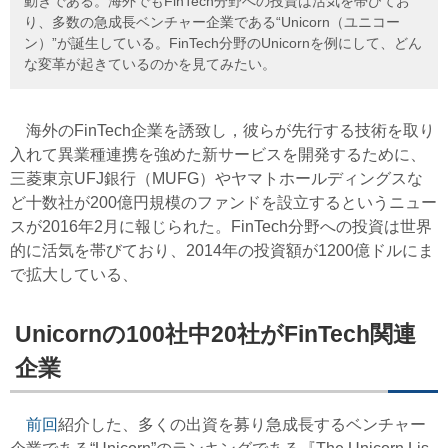
動きである。海外でもFinTech分野への投資は活気を帯びてお
り、多数の急成長ベンチャー企業である“Unicorn（ユニコー
ン）”が誕生している。FinTech分野のUnicornを例にして、どん
な変革が起きているのかを見てみたい。
海外のFinTech企業を誘致し，彼らが先行する技術を取り
入れて異業種連携を強めた新サービスを開発するために、
三菱東京UFJ銀行（MUFG）やヤマトホールディングスな
ど十数社が200億円規模のファンドを設立するというニュー
スが2016年2月に報じられた。FinTech分野への投資は世界
的に活気を帯びており、2014年の投資額が1200億ドルにま
で拡大している、
Unicornの100社中20社がFinTech関連
企業
前回
紹介した、多くの出資を募り急成長するベンチャー