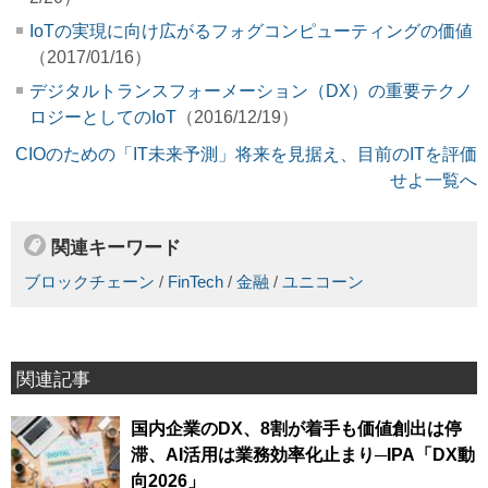
IoTの実現に向け広がるフォグコンピューティングの価値
（2017/01/16）
デジタルトランスフォーメーション（DX）の重要テクノ
ロジーとしてのIoT
（2016/12/19）
CIOのための「IT未来予測」将来を見据え、目前のITを評価
せよ一覧へ
関連キーワード
ブロックチェーン
/
FinTech
/
金融
/
ユニコーン
関連記事
国内企業のDX、8割が着手も価値創出は停
滞、AI活用は業務効率化止まり─IPA「DX動
向2026」