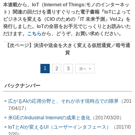
本連載から、IoT（Internet of Things:モノのインターネッ
ト）関連の回だけを選りすぐりった
電子書籍『
IoTによって
ビジネスを変える（
CIO のための「IT 未来予測」Vol.2
』
を
発行しました。IoTの全容をお手元でじっくりとお読みいた
だけます。
こちら
から、どうぞ、お買い求めください。
【次ページ】
決済や送金を大きく変える仮想通貨／暗号通
貨
1
2
3
次へ
>
バックナンバー
広がるAIの応用分野と、それが示す現時点での限界
（201
7/04/17）
米GEのIndustrial Internetの成果と進化
（2017/03/20）
IoTとAIが変えるUI（ユーザーインタフェース）
（2017/0
2/20）