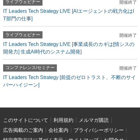
ライブウェビナー
開催終了
IT Leaders Tech Strategy LIVE [AIエージェントの戦力化はI
T部門の仕事]
ライブウェビナー
開催終了
IT Leaders Tech Strategy LIVE [事業成長のカギは[情シスの
開発力] 生成AI時代のシステム開発]
コンファレンス/セミナー
開催終了
IT Leaders Tech Strategy [前提のゼロトラスト、不断のサイ
バーハイジーン]
このサイトについて
利用規約
メルマガ購読
広告掲載のご案内
会社案内
プライバシーポリシー