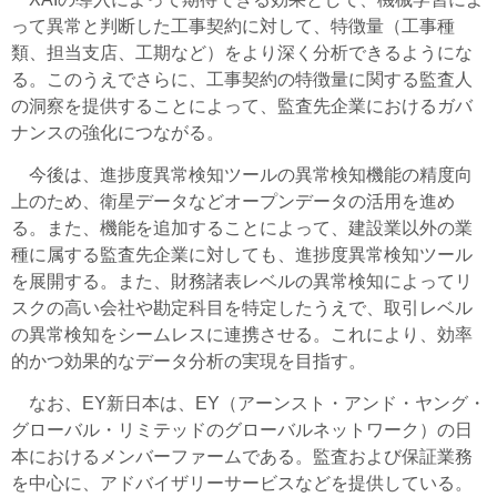
って異常と判断した工事契約に対して、特徴量（工事種
類、担当支店、工期など）をより深く分析できるようにな
る。このうえでさらに、工事契約の特徴量に関する監査人
の洞察を提供することによって、監査先企業におけるガバ
ナンスの強化につながる。
今後は、進捗度異常検知ツールの異常検知機能の精度向
上のため、衛星データなどオープンデータの活用を進め
る。また、機能を追加することによって、建設業以外の業
種に属する監査先企業に対しても、進捗度異常検知ツール
を展開する。また、財務諸表レベルの異常検知によってリ
スクの高い会社や勘定科目を特定したうえで、取引レベル
の異常検知をシームレスに連携させる。これにより、効率
的かつ効果的なデータ分析の実現を目指す。
なお、EY新日本は、EY（アーンスト・アンド・ヤング・
グローバル・リミテッドのグローバルネットワーク）の日
本におけるメンバーファームである。監査および保証業務
を中心に、アドバイザリーサービスなどを提供している。