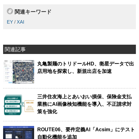
関連キーワード
EY
/
XAI
関連記事
丸亀製麺のトリドールHD、衛星データで出
店用地を探索し、新規出店を加速
三井住友海上とあいおい損保、保険金支払
業務にAI画像検知機能を導入、不正請求対
策を強化
ROUTE06、要件定義AI「Acsim」にテスト
自動化機能を追加