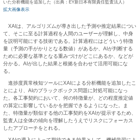
いた分析機能を追加した（出典：EY新日本有限責任監査法人）
拡大画像表示
XAIは、アルゴリズムが導き出した予測や推定結果につい
て、そこに至る計算過程を人間のユーザーが理解し、中身
を説明可能にする技術である。計算過程にはどういう特徴
量（予測の手がかりとなる数値）があるか、AIが判断する
ために必要な基準となる重みづけがどこにあるか、などが
分かる。AIが出した結果と根拠を合わせて活用可能にな
る。
進捗度異常検知ツールにXAIによる分析機能を追加したこ
とにより、AIのブラックボックス問題に対処可能になっ
た。各工事契約において、何の特徴量が、どの程度推定値
の算定に影響しているかを把握できるようになった。ま
た、特徴量が類似する他の工事契約をXAIが提示するため、
監査人は全体の傾向を理解したうえでリスクにフォーカス
したアプローチをとれる。
XAIの導入によって期待できる効果として、機械学習によ