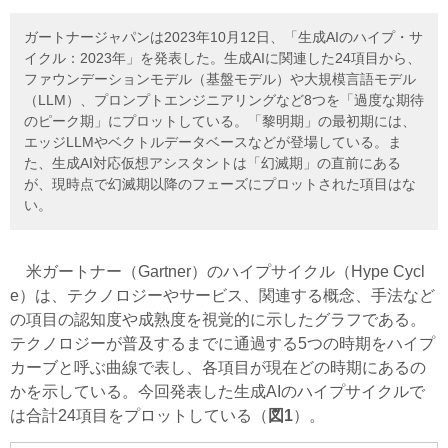
ガートナージャパンは2023年10月12日、「生成AIのハイプ・サ
イクル：2023年」を発表した。生成AIに関連した24項目から、
ファウンデーションモデル（基盤モデル）や大規模言語モデル
（LLM）、プロンプトエンジニアリングなど8つを「過度な期待
のピーク期」にプロットしている。「黎明期」の最初期には、
エッジLLMやベクトルデータベースなどが登場している。ま
た、生成AI対応仮想アシスタントは「幻滅期」の直前にある
が、現時点で幻滅期以降のフェーズにプロットされた項目はな
い。
米ガートナー（Gartner）のハイプサイクル（Hype Cycl
e）は、テクノロジーやサービス、関連する概念、手法など
の項目の認知度や成熟度を視覚的に示したグラフである。
テクノロジーが普及するまでに通過する5つの時期をハイプ
カーブと呼ぶ曲線で表し、各項目が現在どの時期にあるの
かを示している。今回発表した生成AIのハイプサイクルで
は合計24項目をプロットしている（
図1
）。