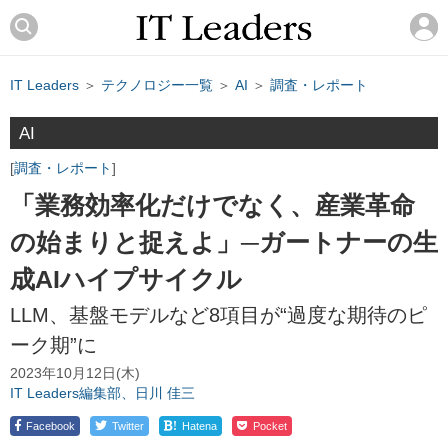
IT Leaders
＞
テクノロジー一覧
＞
AI
＞
調査・レポート
AI
調査・レポート
「業務効率化だけでなく、産業革命
の始まりと捉えよ」─ガートナーの生
成AIハイプサイクル
LLM、基盤モデルなど8項目が“過度な期待のピ
ーク期”に
2023年10月12日(木)
IT Leaders編集部、日川 佳三
!
Facebook
Twitter
Hatena
Pocket