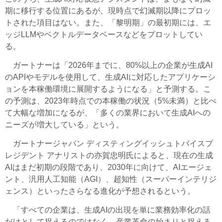
期に移行する位置にあるが、現時点で幻滅期以降にプロッ
トされた項目はない。また、「黎明期」の最初期には、エ
ッジLLMやベクトルデータベースなどをプロットしてい
る。
ガートナーは「2026年までに、80%以上の企業が生成AI
のAPIやモデルを使用して、生成AIに対応したアプリケーシ
ョンを本稼働環境に展開するようになる」と予測する。こ
の予測は、2023年時点での本稼働の状況（5%未満）と比べ
て大幅な増加になるが、「多くの業界において生成AIへの
ニーズが増大している」という。
ガートナージャパン ディスティングイッシュトバイスプ
レジデント アナリストの亦賀忠明氏によると、現在の生成
AIはまだ初期の段階であり、2030年に向けて、AIエージェ
ント、汎用人工知能（AGI）、超知性（スーパーインテリジ
ェンス）といったさらなる進化が予想されるという。
「すべての企業は、生成AIの出現を単に業務効率化の話
だけとして捉えるのではなく、産業革命の始まりと捉える