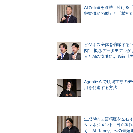
AIの価値を維持し続ける
継続供給の型」と「横断
ビジネス全体を俯瞰する“
図”、概念データモデルが
人とAIの協働による新世
Agentic AIで現場主導の
用を促進する方法
生成AIの回答精度を左右
タマネジメント─日立製作
く「AI Ready」への最短