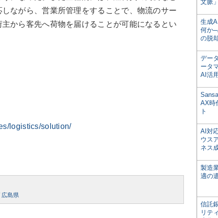
文脈」
応しながら、営業所管理をすることで、物流のサー
生成
荷主から客先へ荷物を届けることが可能になるとい
何か─
の脱
デー
ータ
AI活
San
AX
ト
es/logistics/solution/
AI
ウス
ネス
製造
適の
/
広島県
信託銀
リテ