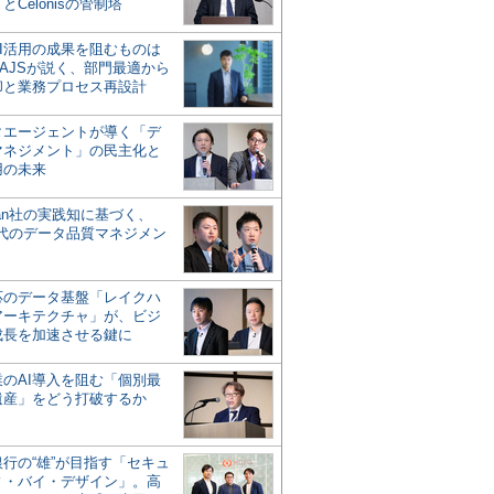
とCelonisの管制塔
AI活用の成果を阻むものは
AJSが説く、部門最適から
却と業務プロセス再設計
タエージェントが導く「デ
マネジメント」の民主化と
用の未来
san社の実践知に基づく、
時代のデータ品質マネジメン
対応のデータ基盤「レイクハ
アーキテクチャ」が、ビジ
成長を加速させる鍵に
業のAI導入を阻む「個別最
遺産」をどう打破するか
行の“雄”が目指す「セキュ
ィ・バイ・デザイン」。高