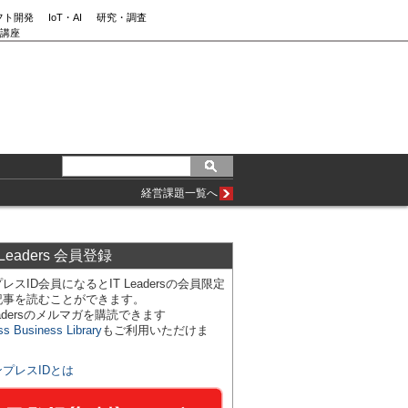
フト開発
IoT・AI
研究・調査
講座
経営課題一覧へ
 Leaders 会員登録
レスID会員になるとIT Leadersの会員限定
記事を読むことができます。
Leadersのメルマガを購読できます
ss Business Library
もご利用いただけま
ンプレスIDとは