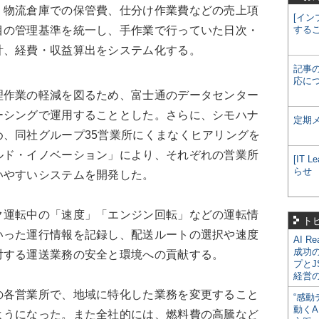
、物流倉庫での保管費、仕分け作業費などの売上項
[イン
目の管理基準を統一し、手作業で行っていた日次・
する
計、経費・収益算出をシステム化する。
記事
応に
理作業の軽減を図るため、富士通のデータセンター
ーシングで運用することとした。さらに、シモハナ
定期
、同社グループ35営業所にくまなくヒアリングを
ルド・イノベーション」により、それぞれの営業所
[IT
らせ
いやすいシステムを開発した。
ク運転中の「速度」「エンジン回転」などの運転情
ト
いった運行情報を記録し、配送ルートの選択や速度
AI R
成功
対する運送業務の安全と環境への貢献する。
プとJ
経営
の各営業所で、地域に特化した業務を変更すること
“感動
動くA
ようになった。また全社的には、燃料費の高騰など