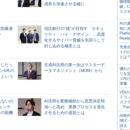
物理
成長を加速させる鍵に
破。C
スズ
AI
個別最適
信託銀行の“雄”が目指す「セキュ
知にある
Plat
か
リティ・バイ・デザイン」。高度
Read
化するサイバー脅威を先回りして
封じ込める極意とは
先進
トの
とは
同じだっ
生成AI活用の第一歩はマスターデ
優れ
ン5年の
ータマネジメント（MDM）から
リを
」という
ズ向
実像
VDI
トコ
れないの
AI活用を業務補助から意思決定領
ズク
ジェンテ
域へと高め、業務プロセスを進化
「Par
合の新機
させるための道筋とは
AI時
NEC・
語る