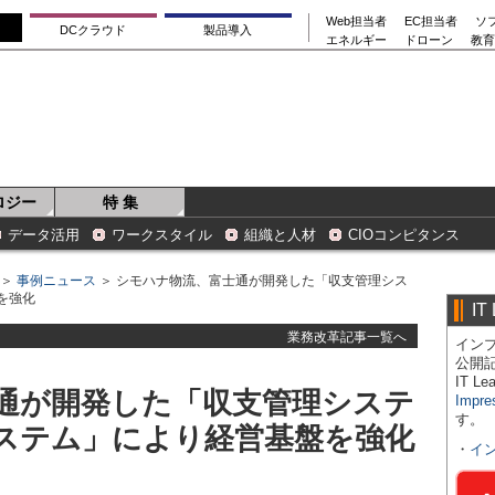
Web担当者
EC担当者
ソ
DCクラウド
製品導入
エネルギー
ドローン
教育
ロジー
特 集
データ活用
ワークスタイル
組織と人材
CIOコンピタンス
＞
事例ニュース
＞ シモハナ物流、富士通が開発した「収支管理シス
を強化
IT
業務改革記事一覧へ
インプ
公開
IT 
通が開発した「収支管理システ
Impre
す。
ステム」により経営基盤を強化
・
イ