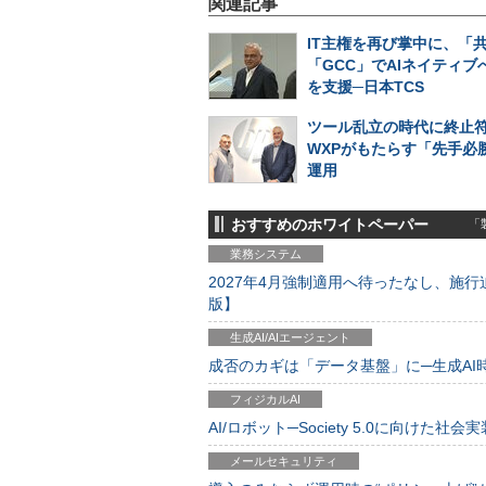
関連記事
IT主権を再び掌中に、「
「GCC」でAIネイティブ
を支援─日本TCS
ツール乱立の時代に終止符
WXPがもたらす「先手必勝
運用
おすすめのホワイトペーパー
「製
業務システム
2027年4月強制適用へ待ったなし、施行迫
版】
生成AI/AIエージェント
成否のカギは「データ基盤」に─生成AI時代
フィジカルAI
AI/ロボット─Society 5.0に向けた社会実
メールセキュリティ