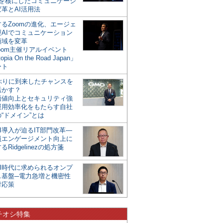
mを核にしたコミュニケーシ
革とAI活用法
るZoomの進化、エージェ
型AIでコミュニケーション
領域を変革
oom主催リアルイベント
opia On the Road Japan」
ート
年ぶりに到来したチャンスを
活かす？
価値向上とセキュリティ強
運用効率化をもたらす自社
“ドメイン”とは
I導入が迫るIT部門改革―
員エンゲージメント向上に
るRidgelinezの処方箋
AI時代に求められるオンプ
ス基盤─電力急増と機密性
対応策
チオシ特集