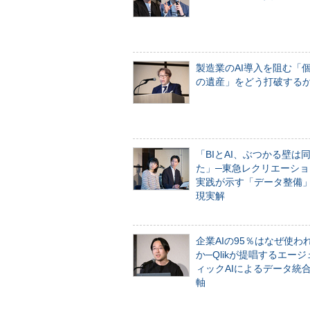
製造業のAI導入を阻む「
の遺産」をどう打破する
「BIとAI、ぶつかる壁は
た」─東急レクリエーショ
実践が示す「データ整備
現実解
企業AIの95％はなぜ使わ
か─Qlikが提唱するエー
ィックAIによるデータ統
軸