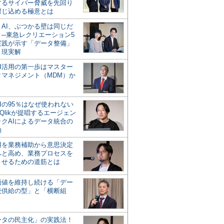
するサイバー脅威を先回り
封じ込める極意とは
とAI、ぶつかる壁は同じだ
」─東急レクリエーション5
実践が示す「データ整備」
う現実解
AI活用の第一歩はマスター
タマネジメント（MDM）か
Iの95％はなぜ使われない
Qlikが提唱するエージェン
ックAIによるデータ統合の
軸
活用を業務補助から意思決定
へと高め、業務プロセスを
させるための道筋とは
の価値を維持し続ける「デー
続供給の型」と「横断組
ータの民主化」の実践法！