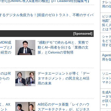
[DMARC導入&運用の極意]【IT Leaders特別編集号】
ナレ
用の仕
するデジタル免疫力を！[前提のゼロトラスト、不断のサイバ
ビジ
地図
拓く
とは
[Sponsored]
シャ
をどう
るMDM成
“感動デモ”で終わるAIと、実務で
現す
ープとJ
動くAI─両者を分ける「業務の文
ン経営の
脈」とCelonisの管制塔
Age
用を
ものは何
データエージェントが導く「デー
ソニ
ショ
からの
タマネジメント」の民主化とAI活
マネ
計
用の未来
生成
ータ
が説く
く、AX
AI対応のデータ基盤「レイクハウ
ート
メント
スアーキテクチャ」が、ビジネス