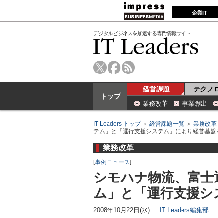
企業IT
デジタルビジネスを加速する専門情報サイト
経営課題
テクノ
トップ
業務改革
事業創出
IT Leaders トップ
＞
経営課題一覧
＞
業務改革
テム」と「運行支援システム」により経営基盤
業務改革
[
事例ニュース
]
シモハナ物流、富士
ム」と「運行支援シ
2008年10月22日(水)
IT Leaders編集部