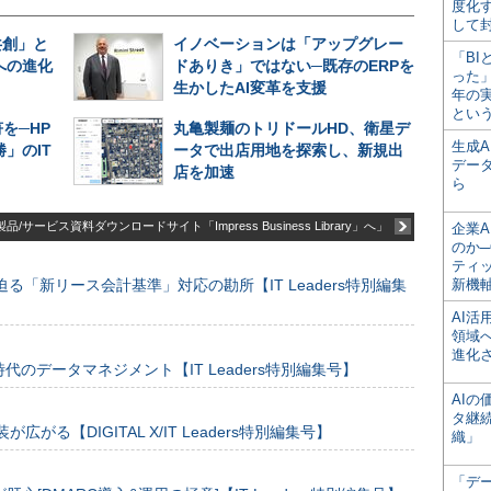
度化
して
共創」と
イノベーションは「アップグレー
「BI
への進化
ドありき」ではない─既存のERPを
った
生かしたAI変革を支援
年の
とい
を─HP
丸亀製麺のトリドールHD、衛星デ
生成
」のIT
ータで出店用地を探索し、新規出
デー
店を加速
ら
品/サービス資料ダウンロードサイト「Impress Business Library」へ」
企業A
のか─
ティ
る「新リース会計基準」対応の勘所【IT Leaders特別編集
新機
AI
領域
進化
のデータマネジメント【IT Leaders特別編集号】
AI
タ継
装が広がる【DIGITAL X/IT Leaders特別編集号】
織」
「デ