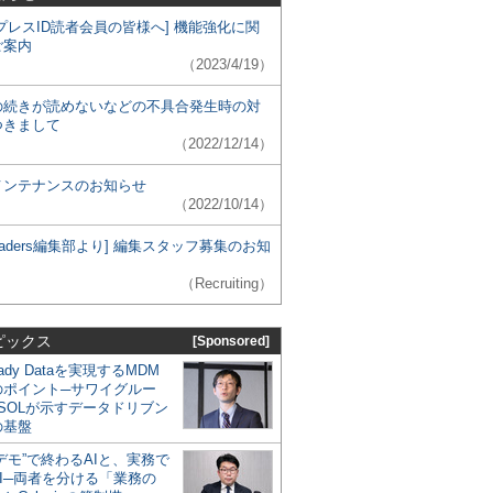
プレスID読者会員の皆様へ] 機能強化に関
ご案内
（2023/4/19）
の続きが読めないなどの不具合発生時の対
つきまして
（2022/12/14）
メンテナンスのお知らせ
（2022/10/14）
 Leaders編集部より] 編集スタッフ募集のお知
（Recruiting）
ピックス
[Sponsored]
eady Dataを実現するMDM
のポイント─サワイグルー
SOLが示すデータドリブン
の基盤
デモ”で終わるAIと、実務で
I─両者を分ける「業務の