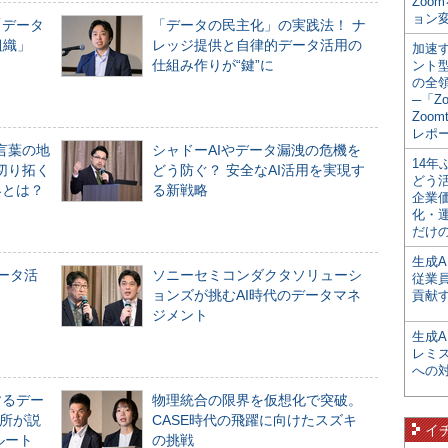
Zoo
ョン変
「データ
「データの民主化」の実践法！ ナ
組織」
レッジ提供と自律的データ活用の
加速す
仕組み作りが“鍵”に
ント
の全
─「Z
Zoomt
レポ
言葉の地
シャドーAIやデータ漏洩の危機を
14
切り拓く
どう防ぐ？ 安全なAI活用を実現す
どう
界とは？
る新戦略
企業
化・
だけの
生成A
データ活
ソニーセミコンダクタソリューシ
従業
ョンズが挑むAI時代のデータマネ
貢献す
ジメント
生成
レミ
への
するデー
物理統合の限界を仮想化で突破。
所が説
CASE時代の飛躍に向けたスズキ
イ
ルート
の挑戦