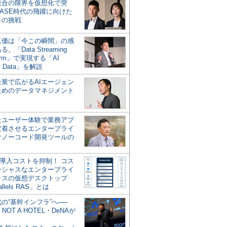
統合の限界を仮想化で突
ASE時代の飛躍に向けた
キの挑戦
の真価は「今この瞬間」の感
。「Data Streaming
form」で実現する「AI
y Data」を解説
企業で広がるAIエージェン
ためのデータマネジメント
？
たユーザー体験で業務アプ
定着させるエンタープライ
けノーコード開発ツールの
の導入コストを抑制！ コス
ンシャスなエンタープライ
ラスの仮想デスクトップ
allels RAS」とは
代の“基幹インフラ”へ──
NOT A HOTEL・DeNAが