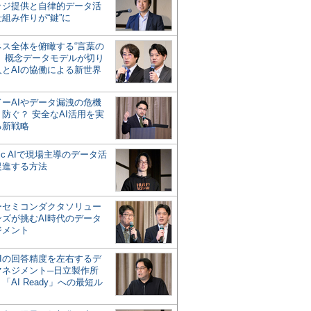
ッジ提供と自律的データ活
組み作りが“鍵”に
ネス全体を俯瞰する“言葉の
”、概念データモデルが切り
人とAIの協働による新世界
？
ドーAIやデータ漏洩の危機
防ぐ？ 安全なAI活用を実
る新戦略
ntic AIで現場主導のデータ活
促進する方法
ーセミコンダクタソリュー
ンズが挑むAI時代のデータ
ジメント
AIの回答精度を左右するデ
マネジメント─日立製作所
「AI Ready」への最短ル