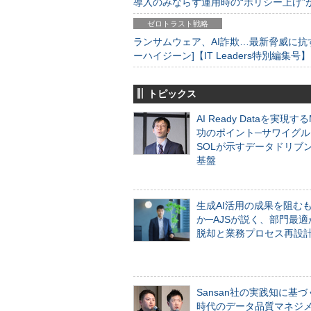
導入のみならず運用時の“ポリシー上げ”が肝心
ゼロトラスト戦略
ランサムウェア、AI詐欺…最新脅威に抗
ーハイジーン]【IT Leaders特別編集号】
トピックス
AI Ready Dataを実現す
功のポイント─サワイグル
SOLが示すデータドリブ
基盤
生成AI活用の成果を阻む
か─AJSが説く、部門最適
脱却と業務プロセス再設
Sansan社の実践知に基づ
時代のデータ品質マネジ