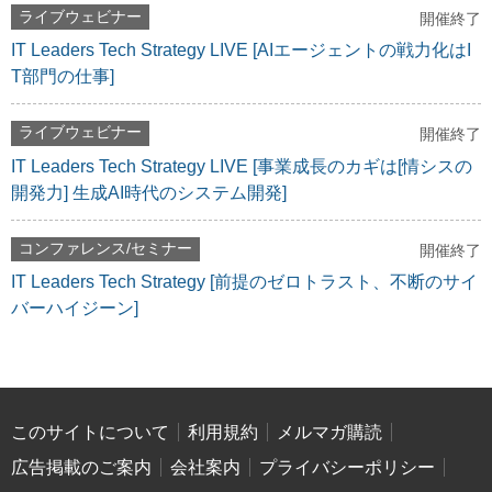
ライブウェビナー
開催終了
IT Leaders Tech Strategy LIVE [AIエージェントの戦力化はI
T部門の仕事]
ライブウェビナー
開催終了
IT Leaders Tech Strategy LIVE [事業成長のカギは[情シスの
開発力] 生成AI時代のシステム開発]
コンファレンス/セミナー
開催終了
IT Leaders Tech Strategy [前提のゼロトラスト、不断のサイ
バーハイジーン]
このサイトについて
利用規約
メルマガ購読
広告掲載のご案内
会社案内
プライバシーポリシー