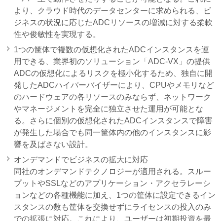
より、クラウド時代のデータセンターに求められる、ビ
ジネスの状況に応じたADCリソースの増減に対する柔軟
性や俊敏性を実現する。
1つの筐体で複数の仮想化されたADCインスタンスを運
用できる、業界初のソリューション「ADC-VX」の提供
ADCの仮想化によるリスクを極小化するため、独自に開
発したADCハイパーバイザーにより、CPUやメモリなど
のハードウェアの各リソースのみならず、ネットワーク
やマネージメントを完全に独立させた運用が可能とな
る。さらに個別の仮想化されたADCインスタンスで障害
が発生した場合でも同一筐体内の他のインスタンスに影
響を及ばさない設計。
オンデマンドでビジネスの拡大に対応
同社のオンデマンドテクノロジーが適用される。スルー
プットやSSLなどのアプリケーション・アクセラレーシ
ョンなどの各種機能に加え、1つの筐体に設定できるイン
スタンスの数も筐体を交換せずにライセンスの投入のみ
での拡張に対応。これにより、ユーザーは初期投資を最