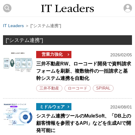
IT Leaders
＞ ["システム連携"]
["システム連携"]
営業力強化
2026/02/05
三井不動産RW、ローコード開発で資料請求
フォームを刷新、複数物件の一括請求と基
幹システム連携を自動化
三井不動産
ローコード
SPIRAL
ミドルウェア
2024/08/01
システム連携ツールのMuleSoft、「DB上の
顧客情報を参照するAPI」などを生成AIで開
発可能に