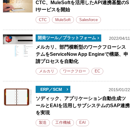
CTC、MuleSoftを活用したAPI連携基盤のS
Iサービスを開始
CTC
MuleSoft
Salesforce
開発ツール／プラットフォーム
2022/04/11
メルカリ、部門横断型のワークフローシス
テムをServiceNow App Engineで構築、申
請プロセスを自動化
メルカリ
ワークフロー
EC
ERP／SCM
2015/01/22
ソディック、アプリケーション自動生成ツ
ールとEAIを活用しサブシステムのSAP連携
を実現
製造
工作機械
EAI