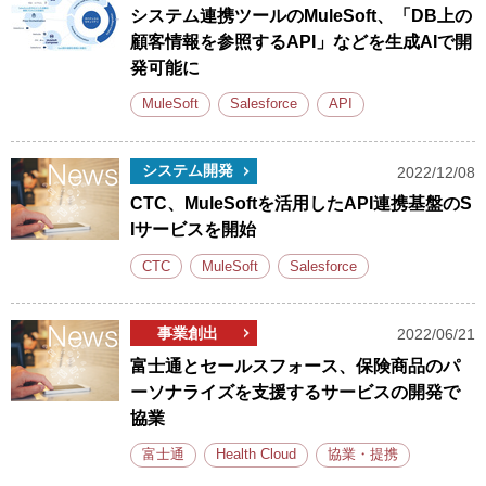
システム連携ツールのMuleSoft、「DB上の
顧客情報を参照するAPI」などを生成AIで開
発可能に
MuleSoft
Salesforce
API
システム開発
2022/12/08
CTC、MuleSoftを活用したAPI連携基盤のS
Iサービスを開始
CTC
MuleSoft
Salesforce
事業創出
2022/06/21
富士通とセールスフォース、保険商品のパ
ーソナライズを支援するサービスの開発で
協業
富士通
Health Cloud
協業・提携