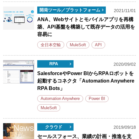
開発ツール／プラットフォーム
2021/11/01
ANA、Webサイトとモバイルアプリを再構
築、API基盤を構築して既存データの活用を
容易に
全日本空輸
MuleSoft
API
RPA
2020/09/02
SalesforceやPower BIからRPAロボットを
起動するコネクタ「Automation Anywhere
RPA Bots」
Automation Anywhere
Power BI
MuleSoft
クラウド
2019/09/18
セールスフォース、業績の計画・推進を支