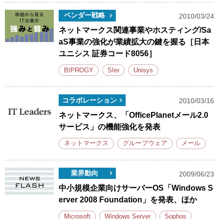
ベンダー戦略
2010/03/24
ネットマークス関連事業やホスティング/Sa
aS事業の強化が業績拡大の鍵を握る［日本
ユニシス 証券コード8056］
BIPROGY
SIer
Unisys
コラボレーション
2010/03/16
ネットマークス、「OfficePlanetメール2.0
サービス」の機能強化を発表
ネットマークス
グループウェア
メール
業界動向
2009/06/23
中小規模企業向けサーバーOS「Windows S
erver 2008 Foundation」を発表、ほか
Microsoft
Windows Server
Sophos