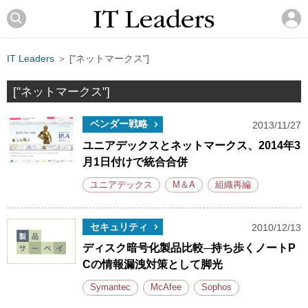
IT Leaders
＞ ["ネットマークス"]
["ネットマークス"]
ベンダー戦略
2013/11/27
ユニアデックスとネットマークス、2014年3
月1日付けで統合合併
ユニアデックス
M＆A
組織再編
セキュリティ
2010/12/13
ディスク暗号化製品比較─持ち歩くノートP
Cの情報漏洩対策として脚光
Symantec
McAfee
Sophos