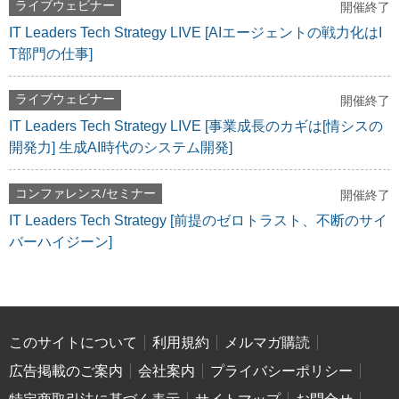
ライブウェビナー
開催終了
IT Leaders Tech Strategy LIVE [AIエージェントの戦力化はI
T部門の仕事]
ライブウェビナー
開催終了
IT Leaders Tech Strategy LIVE [事業成長のカギは[情シスの
開発力] 生成AI時代のシステム開発]
コンファレンス/セミナー
開催終了
IT Leaders Tech Strategy [前提のゼロトラスト、不断のサイ
バーハイジーン]
このサイトについて
利用規約
メルマガ購読
広告掲載のご案内
会社案内
プライバシーポリシー