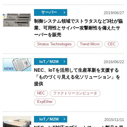
サーバー
2019/06/27
制御システム領域でストラタスなど3社が協
業、可用性とサイバー攻撃耐性を備えたサ
ーバーを販売
Stratus Technologies
Trend Micro
CEC
IoT／M2M
2016/06/22
NEC、IoTを活用して生産革新を支援する
「ものづくり見える化ソリューション」を
提供
NEC
ファクトリーコンピュータ
ExpEther
IoT／M2M
2015/11/11