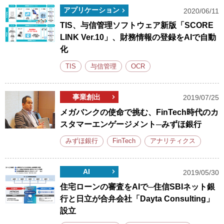
アプリケーション
2020/06/11
TIS、与信管理ソフトウェア新版「SCORE
LINK Ver.10」、財務情報の登録をAIで自動
化
TIS
与信管理
OCR
事業創出
2019/07/25
メガバンクの使命で挑む、FinTech時代のカ
スタマーエンゲージメント─みずほ銀行
みずほ銀行
FinTech
アナリティクス
AI
2019/05/30
住宅ローンの審査をAIで─住信SBIネット銀
行と日立が合弁会社「Dayta Consulting」
設立