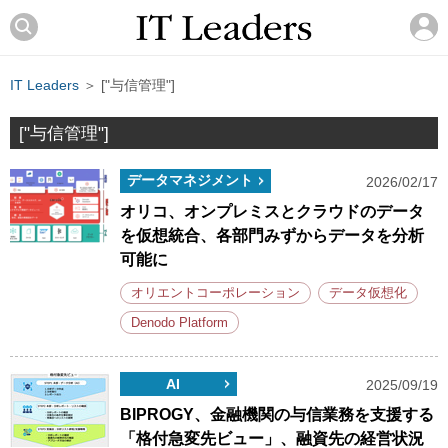
IT Leaders
＞ ["与信管理"]
["与信管理"]
データマネジメント
2026/02/17
オリコ、オンプレミスとクラウドのデータ
を仮想統合、各部門みずからデータを分析
可能に
オリエントコーポレーション
データ仮想化
Denodo Platform
AI
2025/09/19
BIPROGY、金融機関の与信業務を支援する
「格付急変先ビュー」、融資先の経営状況