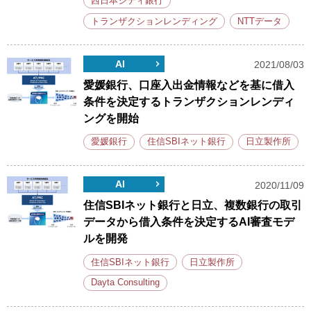
西日本シティ銀行
トランザクションレンディング
NTTデータ
AI
2021/08/03
愛媛銀行、口座入出金情報などを基に借入
条件を決定するトランザクションレンディ
ングを開始
愛媛銀行
住信SBIネット銀行
日立製作所
AI
2020/11/09
住信SBIネット銀行と日立、複数銀行の取引
データから借入条件を決定するAI審査モデ
ルを開発
住信SBIネット銀行
日立製作所
Dayta Consulting