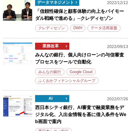
データマネジメント
2022/12/12
「信頼性確保と顧客体験の向上をバイモー
ダル戦略で進める」─クレディセゾン
クレディセゾン
DWH
データ活用基盤
業務改革
2022/09/13
みんなの銀行、個人向けローンの与信審査
プロセスをツールで自動化
みんなの銀行
Google Cloud
ふくおかフィナンシャルグループ
AI
2022/07/26
西日本シティ銀行、AI審査で融資業務をデ
ジタル化、入出金情報を基に借入条件をWe
b画面で案内