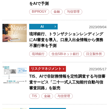
をAIで予測
BIPROGY
金融
与信管理
AI
2023/09/04
琉球銀行、トランザクションレンディング
にAI審査を導入、口座入出金情報から債務
不履行率を予測
琉球銀行
住信SBIネット銀行
日立製作所
リスクマネジメント
2023/05/17
TIS、AIで非財務情報を定性調査する与信審
査サービス「二十一式人工知能付自動与信
審査回路」を販売
TIS
金融
与信管理