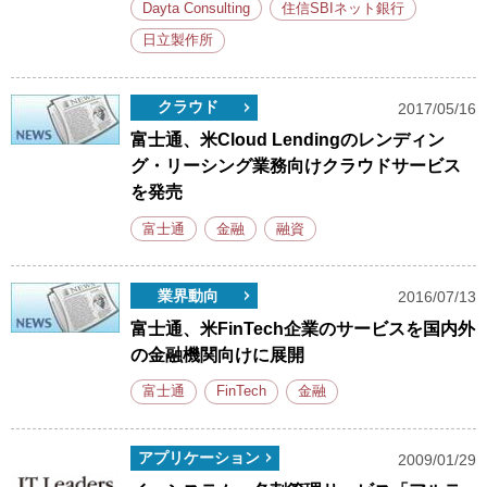
Dayta Consulting
住信SBIネット銀行
日立製作所
クラウド
2017/05/16
富士通、米Cloud Lendingのレンディン
グ・リーシング業務向けクラウドサービス
を発売
富士通
金融
融資
業界動向
2016/07/13
富士通、米FinTech企業のサービスを国内外
の金融機関向けに展開
富士通
FinTech
金融
アプリケーション
2009/01/29