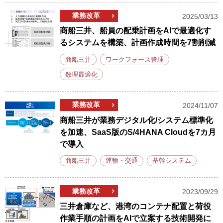
業務改革
2025/03/13
商船三井、船員の配乗計画をAIで最適化す
るシステムを構築、計画作成時間を7割削減
商船三井
ワークフォース管理
数理最適化
業務改革
2024/11/07
商船三井が業務デジタル化/システム標準化
を加速、SaaS版のS/4HANA Cloudを7カ月
で導入
商船三井
運輸・交通
基幹システム
業務改革
2023/09/29
三井倉庫など、港湾のコンテナ配置と荷役
作業手順の計画をAIで立案する技術開発に