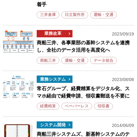
着手
三井倉庫
日立製作所
運輸・交通
業務改革
2023/09/19
商船三井、各事業部の基幹システムを連携
し、全社のデータ活用を高度化へ
商船三井
運輸・交通
データ統合
業務システム
2023/08/08
常石グループ、経費精算をデジタル化、ス
マホ経由で経費申請、領収書郵送を不要に
経費精算
ペーパーレス
領収書
システム開発
2014/06/09
商船三井システムズ、新基幹システムのテ