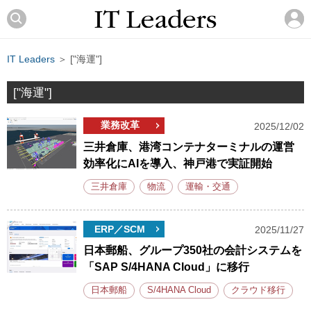
IT Leaders
＞ ["海運"]
["海運"]
業務改革
2025/12/02
三井倉庫、港湾コンテナターミナルの運営
効率化にAIを導入、神戸港で実証開始
三井倉庫
物流
運輸・交通
ERP／SCM
2025/11/27
日本郵船、グループ350社の会計システムを
「SAP S/4HANA Cloud」に移行
日本郵船
S/4HANA Cloud
クラウド移行