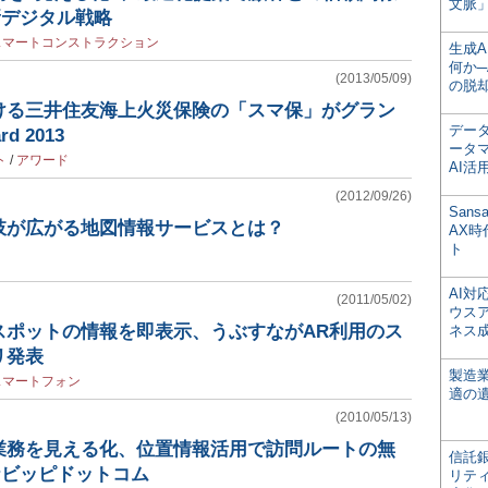
文脈」
新デジタル戦略
スマートコンストラクション
生成
何か─
(2013/05/09)
の脱
ける三井住友海上火災保険の「スマ保」がグラン
デー
d 2013
ータ
ト
/
アワード
AI活
(2012/09/26)
San
肢が広がる地図情報サービスとは？
AX
ト
AI
(2011/05/02)
ウス
スポットの情報を即表示、うぶすながAR利用のス
ネス
リ発表
製造
スマートフォン
適の
(2010/05/13)
業務を見える化、位置情報活用で訪問ルートの無
信託銀
ナビッピドットコム
リテ