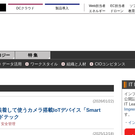
Web担当者
EC担当者
ソ
DCクラウド
製品導入
エネルギー
ドローン
教育
ロジー
特 集
データ活用
ワークスタイル
組織と人材
CIOコンピタンス
IT
インプ
公開
(2026/01/22)
IT 
Impre
着して使うカメラ搭載IoTデバイス「Smart
す。
─アドテック
・
イ
/
安全管理
(2025/12/18)