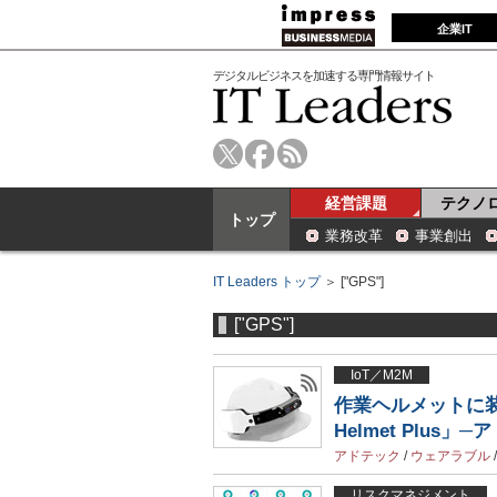
企業IT
デジタルビジネスを加速する専門情報サイト
経営課題
テクノ
トップ
業務改革
事業創出
IT Leaders トップ
＞ ["GPS"]
["GPS"]
IoT／M2M
作業ヘルメットに装
Helmet Plus」
アドテック
/
ウェアラブル
リスクマネジメント