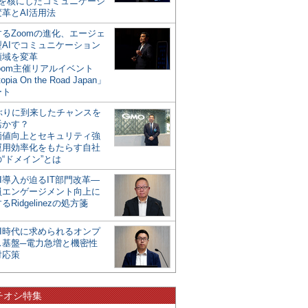
mを核にしたコミュニケーシ
革とAI活用法
るZoomの進化、エージェ
型AIでコミュニケーション
領域を変革
oom主催リアルイベント
opia On the Road Japan」
ート
年ぶりに到来したチャンスを
活かす？
価値向上とセキュリティ強
運用効率化をもたらす自社
“ドメイン”とは
I導入が迫るIT部門改革―
員エンゲージメント向上に
るRidgelinezの処方箋
AI時代に求められるオンプ
ス基盤─電力急増と機密性
対応策
チオシ特集