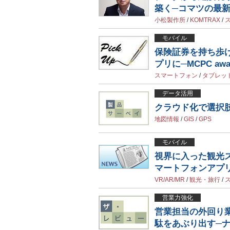
築く─コマツの最
小松製作所
/
KOMTRAX
/
モバイル
保険証券を持ち歩
プリに─MCPC awar
スマートフォン
/
タブレッ
データ活用
クラウド化で選択
地図情報
/
GIS
/
GPS
モバイル
視界に入った観光
マートフォンアプ
VR/AR/MR
/
観光・旅行
/
営業力強化
営業担当の外回り
駄をあぶり出す─