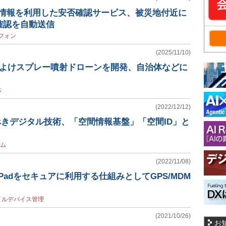
置情報を利用した安否確認サービス、被災地付近に
確認を自動送信
フォン
(2025/11/10)
e、クマよけスプレー噴射ドローンを開発、自治体などに
体
(2022/12/12)
べきデジタル技術、「空間情報基盤」「空間ID」と
ム
(2022/11/08)
Padをセキュアに利用する仕組みとしてGPS/MDM
イルデバイス管理
(2021/10/26)
お