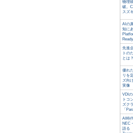
物理
破。C
スズ
AI
知にある
Plat
Read
先進
トの
とは
優れ
リを
ズ向
実像
VDI
トコ
ズク
「Par
AI時
NEC・
語る