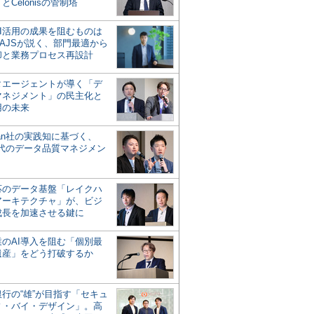
とCelonisの管制塔
AI活用の成果を阻むものは
AJSが説く、部門最適から
却と業務プロセス再設計
タエージェントが導く「デ
マネジメント」の民主化と
用の未来
san社の実践知に基づく、
時代のデータ品質マネジメン
対応のデータ基盤「レイクハ
アーキテクチャ」が、ビジ
成長を加速させる鍵に
業のAI導入を阻む「個別最
遺産」をどう打破するか
行の“雄”が目指す「セキュ
ィ・バイ・デザイン」。高