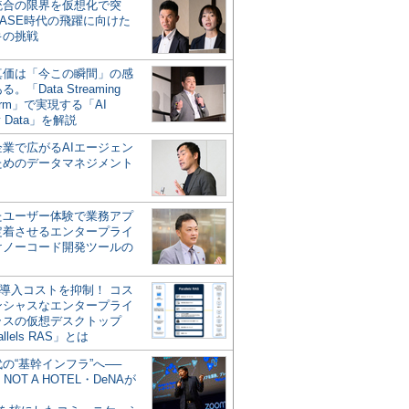
統合の限界を仮想化で突
ASE時代の飛躍に向けた
キの挑戦
の真価は「今この瞬間」の感
。「Data Streaming
form」で実現する「AI
y Data」を解説
企業で広がるAIエージェン
ためのデータマネジメント
？
たユーザー体験で業務アプ
定着させるエンタープライ
けノーコード開発ツールの
の導入コストを抑制！ コス
ンシャスなエンタープライ
ラスの仮想デスクトップ
allels RAS」とは
代の“基幹インフラ”へ──
NOT A HOTEL・DeNAが