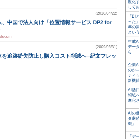
度化
して
(2010/04/22)
「BI
った
、中国で法人向け「位置情報サービス DP2 for
年の
始
とい
elecom
生成
デー
(2009/03/31)
ら
車を追跡紛失防止し購入コスト削減へ─紀文フレッ
企業A
のか─
ティ
新機
AI
領域
進化
AI
タ継
織」
「デ