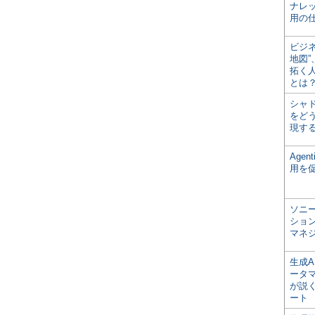
ナレ
用の仕
ビジ
地図
拓く
とは
シャ
をどう
現す
Age
用を
ソニ
ショ
マネ
生成
ータ
が説く
ート