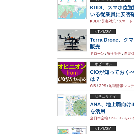
KDDI、スマホ位
いる従業員に安否
KDDI
/
災害対策
/
スマート
IoT／M2M
Terra Dron
販売
ドローン
/
安全管理
/
自治
オピニオン
CIOが知っておく
は？
GIS
/
GPS
/
地理情報システ
セキュリティ
ANA、地上職向けi
を活用
全日本空輸
/
IoT-EX
/
モバ
IoT／M2M