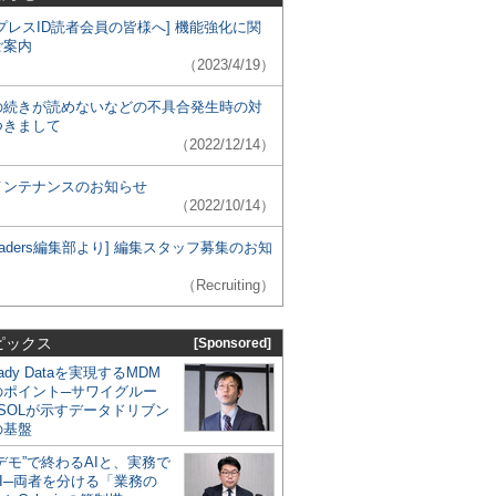
プレスID読者会員の皆様へ] 機能強化に関
ご案内
（2023/4/19）
の続きが読めないなどの不具合発生時の対
つきまして
（2022/12/14）
メンテナンスのお知らせ
（2022/10/14）
 Leaders編集部より] 編集スタッフ募集のお知
（Recruiting）
ピックス
[Sponsored]
eady Dataを実現するMDM
のポイント─サワイグルー
SOLが示すデータドリブン
の基盤
デモ”で終わるAIと、実務で
I─両者を分ける「業務の