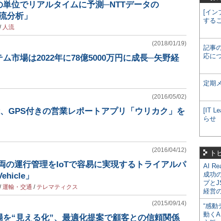
単位でリアルタイムに予測─NTTデータの
[イン
 人流分析」
する
/
人流
(2018/01/19)
記事
応に
市場は2022年に78億5000万円に成長─矢野経
定期
(2016/05/02)
pany、GPS付きの営業レポートアプリ「ウリカク」を
[IT
らせ
(2016/04/12)
ト
業車両の運行管理をIoTで容易に実現するトライアルパ
AI R
成功
ehicle」
プとJ
/
運輸・交通
/
テレマティクス
経営
(2015/09/14)
“感動
動くA
場を“見える化”、最適化提案で顧客との信頼関係