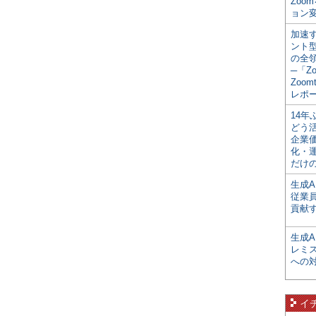
Zoo
ョン変
加速す
ント
の全
─「Z
Zoomt
レポ
14
どう
企業
化・
だけの
生成A
従業
貢献す
生成
レミ
への
イ