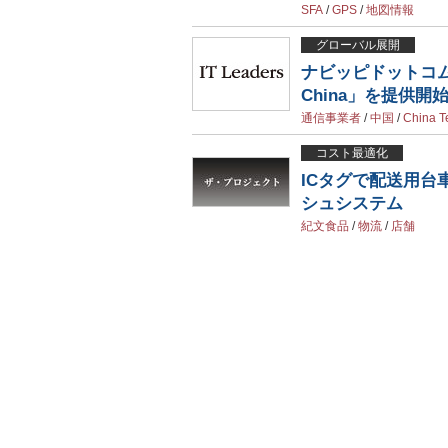
SFA
/
GPS
/
地図情報
グローバル展開
ナビッピドットコム
China」を提供開
通信事業者
/
中国
/
China T
コスト最適化
ICタグで配送用台
シュシステム
紀文食品
/
物流
/
店舗