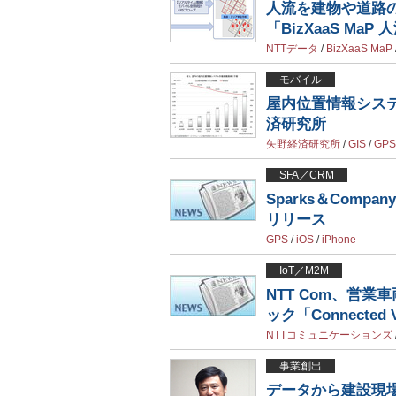
人流を建物や道路の
「BizXaaS MaP
NTTデータ
/
BizXaaS MaP
モバイル
屋内位置情報システム
済研究所
矢野経済研究所
/
GIS
/
GPS
SFA／CRM
Sparks＆Com
リリース
GPS
/
iOS
/
iPhone
IoT／M2M
NTT Com、営
ック「Connected V
NTTコミュニケーションズ
事業創出
データから建設現