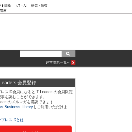
フト開発
IoT・AI
研究・調査
講座
経営課題一覧へ
 Leaders 会員登録
レスID会員になるとIT Leadersの会員限定
記事を読むことができます。
Leadersのメルマガを購読できます
ss Business Library
もご利用いただけま
ンプレスIDとは