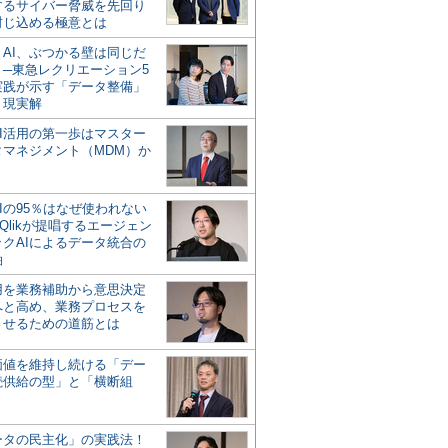
するサイバー脅威を先回り
封じ込める極意とは
とAI、ぶつかる壁は同じだ
」─東急レクリエーション5
実践が示す「データ整備」
う現実解
AI活用の第一歩はマスター
タマネジメント（MDM）か
Iの95％はなぜ使われない
Qlikが提唱するエージェン
ックAIによるデータ統合の
軸
活用を業務補助から意思決定
へと高め、業務プロセスを
させるための道筋とは
の価値を維持し続ける「デー
続供給の型」と「横断組
ータの民主化」の実践法！