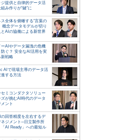
ッジ提供と自律的データ活
組み作りが“鍵”に
ネス全体を俯瞰する“言葉の
”、概念データモデルが切り
人とAIの協働による新世界
？
ドーAIやデータ漏洩の危機
防ぐ？ 安全なAI活用を実
る新戦略
ntic AIで現場主導のデータ活
促進する方法
ーセミコンダクタソリュー
ンズが挑むAI時代のデータ
ジメント
AIの回答精度を左右するデ
マネジメント─日立製作所
「AI Ready」への最短ル