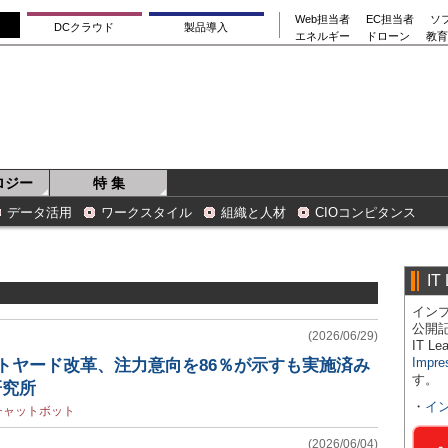
Web担当者
EC担当者
ソ
DCクラウド
製品導入
エネルギー
ドローン
教育
ロジー
特 集
データ活用
ワークスタイル
組織と人材
CIOコンピタンス
IT
インプ
公開
(2026/06/29)
IT 
Impre
トヤード改革、注力意向を86％が示すも実施済み
す。
研究所
・
イ
チャットボット
(2026/06/04)