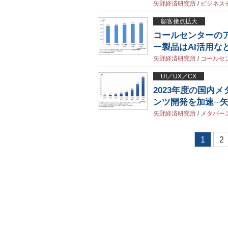
矢野経済研究所
/
ビジネス
顧客接点拡大
コールセンターの
ー製品はAI活用な
矢野経済研究所
/
コールセ
UI／UX／CX
2023年度の国内メ
ンツ開発を加速─
矢野経済研究所
/
メタバー
1
2