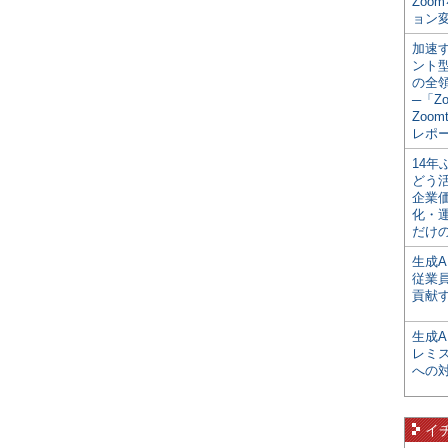
Zoo
ョン変
加速す
ント
の全
─「Z
Zoomt
レポ
14
どう
企業
化・
だけの
生成A
従業
貢献す
生成
レミ
への
イ