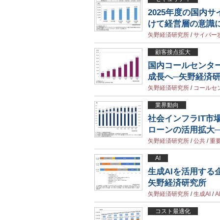
2025年度の国内
けて経営層の意識
矢野経済研究所
/
サイバー
顧客接点拡大
国内コールセンター
成長へ─矢野経済
矢野経済研究所
/
コールセ
業界動向
社会インフラIT市
ローンの活用拡大
矢野経済研究所
/
公共
/
重
AI
生成AIを活用する企
矢野経済研究所
矢野経済研究所
/
生成AI
/
コスト最適化