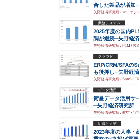
合した製品が増加
矢野経済研究所
/
マーケテ
業務システム
2025年度の国内P
調が継続─矢野経
矢野経済研究所
/
PLM
/
製
クラウド
ERP/CRM/SFAのS
も後押し─矢野経
矢野経済研究所
/
SaaS
/
E
データ活用
衛星データ活用サー
─矢野経済研究所
矢野経済研究所
/
航空・宇
組織と人材
2023年度の人事