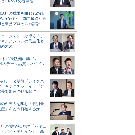
とCelonisの管制塔
AI活用の成果を阻むものは
AJSが説く、部門最適から
却と業務プロセス再設計
タエージェントが導く「デ
マネジメント」の民主化と
用の未来
san社の実践知に基づく、
時代のデータ品質マネジメン
対応のデータ基盤「レイクハ
アーキテクチャ」が、ビジ
成長を加速させる鍵に
業のAI導入を阻む「個別最
遺産」をどう打破するか
行の“雄”が目指す「セキュ
ィ・バイ・デザイン」。高