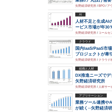
業務の“丸投げ需要
矢野経済研究所
/
BPO
/
ア
AI
人材不足と生成AI
ービス市場が年30
矢野経済研究所
/
コールセ
クラウド
国内IaaS/PaaS
プロジェクトが牽
矢野経済研究所
/
クラウド
組織と人材
DX推進ニーズでデ
矢野経済研究所
矢野経済研究所
/
人材サー
アプリケーション
業務ツール連携や
が続く─矢野経済