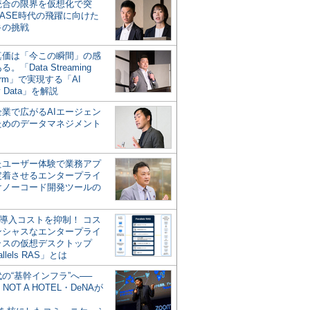
統合の限界を仮想化で突
ASE時代の飛躍に向けた
キの挑戦
の真価は「今この瞬間」の感
。「Data Streaming
form」で実現する「AI
y Data」を解説
企業で広がるAIエージェン
ためのデータマネジメント
？
たユーザー体験で業務アプ
定着させるエンタープライ
けノーコード開発ツールの
の導入コストを抑制！ コス
ンシャスなエンタープライ
ラスの仮想デスクトップ
allels RAS」とは
代の“基幹インフラ”へ──
NOT A HOTEL・DeNAが