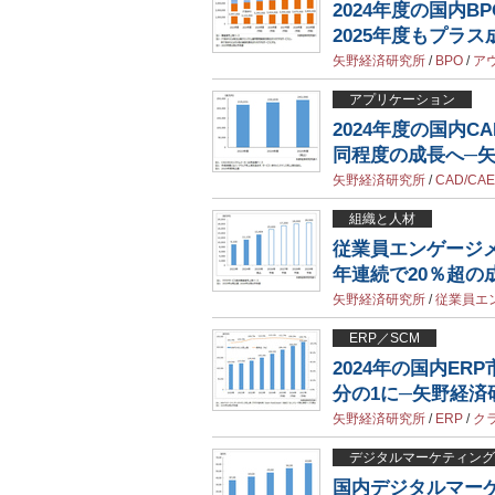
2024年度の国内
2025年度もプラ
矢野経済研究所
/
BPO
/
ア
アプリケーション
2024年度の国内CA
同程度の成長へ─
矢野経済研究所
/
CAD/CAE
組織と人材
従業員エンゲージ
年連続で20％超の
矢野経済研究所
/
従業員エ
ERP／SCM
2024年の国内ER
分の1に─矢野経済
矢野経済研究所
/
ERP
/
ク
デジタルマーケティング
国内デジタルマーケ