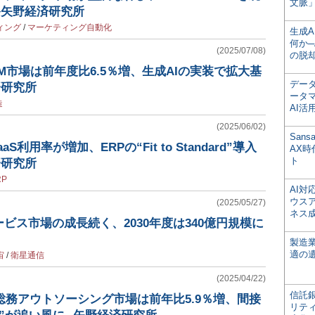
文脈」
─矢野経済研究所
ィング
/
マーケティング自動化
生成
何か─
(2025/07/08)
の脱
LM市場は前年度比6.5％増、生成AIの実装で拡大基
デー
済研究所
ータ
造
AI活
(2025/06/02)
San
aaS利用率が増加、ERPの“Fit to Standard”導入
AX
ト
済研究所
RP
AI
ウス
(2025/05/27)
ネス
ビス市場の成長続く、2030年度は340億円規模に
製造
適の
宙
/
衛星通信
(2025/04/22)
信託銀
・総務アウトソーシング市場は前年比5.9％増、間接
リテ