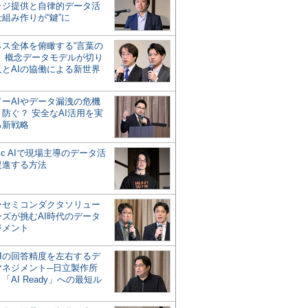
ッジ提供と自律的データ活
組み作りが“鍵”に
ネス全体を俯瞰する“言葉の
”、概念データモデルが切り
人とAIの協働による新世界
？
ドーAIやデータ漏洩の危機
防ぐ？ 安全なAI活用を実
る新戦略
ntic AIで現場主導のデータ活
促進する方法
ーセミコンダクタソリュー
ンズが挑むAI時代のデータ
ジメント
AIの回答精度を左右するデ
マネジメント─日立製作所
「AI Ready」への最短ル