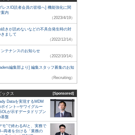
プレスID読者会員の皆様へ] 機能強化に関
ご案内
（2023/4/19）
の続きが読めないなどの不具合発生時の対
つきまして
（2022/12/14）
メンテナンスのお知らせ
（2022/10/14）
 Leaders編集部より] 編集スタッフ募集のお知
（Recruiting）
ピックス
[Sponsored]
eady Dataを実現するMDM
のポイント─サワイグルー
SOLが示すデータドリブン
の基盤
デモ”で終わるAIと、実務で
I─両者を分ける「業務の