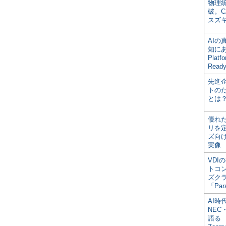
物理
破。C
スズ
AI
知にある
Plat
Read
先進
トの
とは
優れ
リを
ズ向
実像
VDI
トコ
ズク
「Par
AI時
NEC・
語る