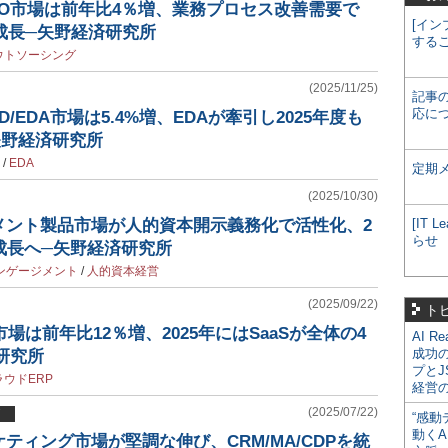
BPO市場は前年比4％増、業務プロセス改善需要で
[イン
ス成長─矢野経済研究所
する
ウトソーシング
(2025/11/25)
記事
応に
D/EDA市場は5.4%増、EDAが牽引し2025年度も
矢野経済研究所
/
EDA
定期
(2025/10/30)
メント製品市場が人的資本開示義務化で活性化、2
[IT
らせ
成長へ─矢野経済研究所
ンゲージメント
/
人的資本経営
(2025/09/22)
ト
P市場は前年比12％増、2025年にはSaaSが全体の4
AI R
成功
研究所
プとJ
ラウドERP
経営
(2025/07/22)
“感動
動くA
ティング市場が堅調な伸び、CRM/MA/CDPを統