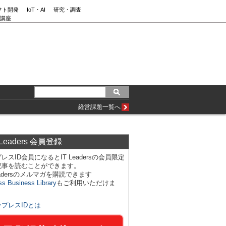
フト開発
IoT・AI
研究・調査
講座
経営課題一覧へ
 Leaders 会員登録
レスID会員になるとIT Leadersの会員限定
記事を読むことができます。
Leadersのメルマガを購読できます
ss Business Library
もご利用いただけま
ンプレスIDとは