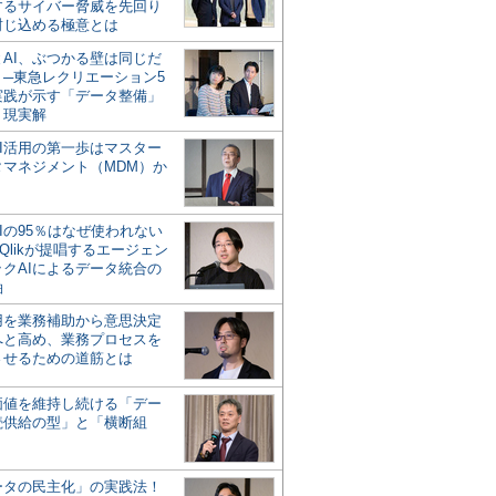
するサイバー脅威を先回り
封じ込める極意とは
とAI、ぶつかる壁は同じだ
」─東急レクリエーション5
実践が示す「データ整備」
う現実解
AI活用の第一歩はマスター
タマネジメント（MDM）か
Iの95％はなぜ使われない
Qlikが提唱するエージェン
ックAIによるデータ統合の
軸
活用を業務補助から意思決定
へと高め、業務プロセスを
させるための道筋とは
の価値を維持し続ける「デー
続供給の型」と「横断組
ータの民主化」の実践法！