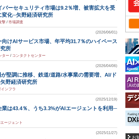
サイバーセキュリティ市場は9.2％増、被害拡大を受
に変化─矢野経済研究所
攻撃
/
市場調査
(2026/06/01)
向けAIサービス市場、年平均31.7％のハイペース
研究所
ンター
/
コンタクトセンター
(2026/04/06)
場が堅調に推移、鉄道/道路/水事業の需要増、AI/ド
─矢野経済研究所
要インフラ
(2025/12/19)
業は43.4％、うち3.3%がAIエージェントを利用─
AIエージェント
(2025/11/27)
お