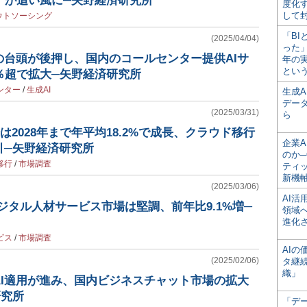
”が追い風に─矢野経済研究所
度化
して
ウトソーシング
「BI
(2025/04/04)
った
の台頭が後押し、国内のコールセンター提供AIサ
年の
とい
％超で拡大─矢野経済研究所
ンター
/
生成AI
生成
デー
(2025/03/31)
ら
市場は2028年まで年平均18.2%で成長、クラウド移行
企業A
引─矢野経済研究所
のか─
移行
/
市場調査
ティ
新機
(2025/03/06)
AI
ジタル人材サービス市場は堅調、前年比9.1%増─
領域
進化
ビス
/
市場調査
AI
(2025/02/06)
タ継
織」
AI適用が進み、国内ビジネスチャット市場の拡大
研究所
「デ