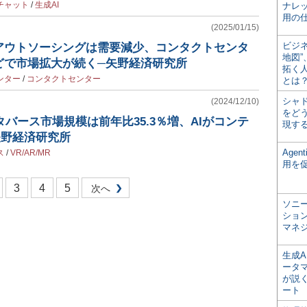
チャット
/
生成AI
ナレ
用の仕
(2025/01/15)
ビジ
アウトソーシングは需要減少、コンタクトセンタ
地図
どで市場拡大が続く─矢野経済研究所
拓く
ンター
/
コンタクトセンター
とは
シャ
(2024/12/10)
をどう
タバース市場規模は前年比35.3％増、AIがコンテ
現す
矢野経済研究所
Age
ス
/
VR/AR/MR
用を
3
4
5
次へ
ソニ
ショ
マネ
生成
ータ
が説く
ート