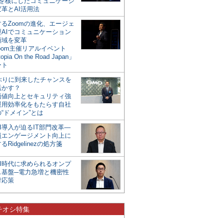
mを核にしたコミュニケーシ
革とAI活用法
るZoomの進化、エージェ
型AIでコミュニケーション
領域を変革
oom主催リアルイベント
opia On the Road Japan」
ート
年ぶりに到来したチャンスを
活かす？
価値向上とセキュリティ強
運用効率化をもたらす自社
“ドメイン”とは
I導入が迫るIT部門改革―
員エンゲージメント向上に
るRidgelinezの処方箋
AI時代に求められるオンプ
ス基盤─電力急増と機密性
対応策
チオシ特集