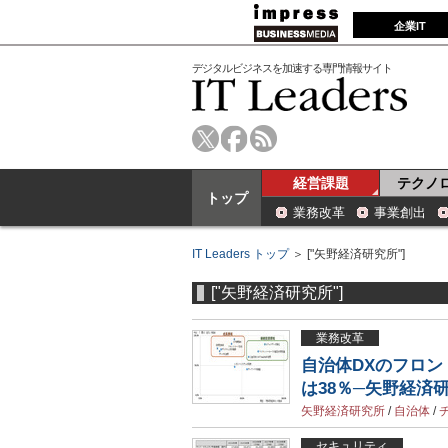
企業IT
デジタルビジネスを加速する専門情報サイト
経営課題
テクノ
トップ
業務改革
事業創出
IT Leaders トップ
＞ ["矢野経済研究所"]
["矢野経済研究所"]
業務改革
自治体DXのフロン
は38％─矢野経済
矢野経済研究所
/
自治体
/
セキュリティ