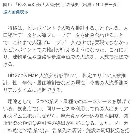
図1：「BizXaaS MaP 人流分析」の概要（出典：NTTデータ）
拡大画像表示
特徴は、ピンポイントで人数を推計することである。人
口統計データと人流プローブデータを組み合わせること
で、これまで人流プローブデータだけでは実現できなかっ
たピンポイントでの推計が行えるようになった。これによ
り、建物単位や道路や歩道単位での人流を、人数で把握で
きる。
BizXaaS MaP 人流分析を用いて、特定エリアの人数推
計、性・年代・居住地割合などの属性、今後の人流予測を
リアルタイムに把握できる。
用途として、2つの業界・業種でのユースケースを挙げて
いる。飲食店では、同サービスを利用して街の人出をリア
ルタイムに把握しながら、廃棄食材や仕込み量を調整、閉
店間際の適切な割引率の導出が可能になる。また、メーカ
ー/卸などの営業では、営業先の店舗・施設の周辺状況を把