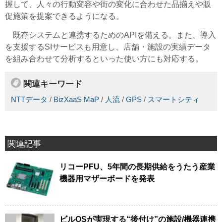
握して、人々の行動変容や街の変化に合わせた品揃えや販
促施策を提案できるようになる。
既存システムと連携するためのAPIを備える。また、導入
を支援するSIサービスも用意し、店舗・施設の実績データ
を組み合わせて分析するといった使い方にも対応する。
関連キーワード
NTTデータ
/
BizXaaS MaP
/
人流
/
GPS
/
スマートシティ
関連記事
リコーPFU、5年間の長期供給をうたう産業
機器用マザーボードを発表
ビルOSが実現する“後付け”の施設/機器連携