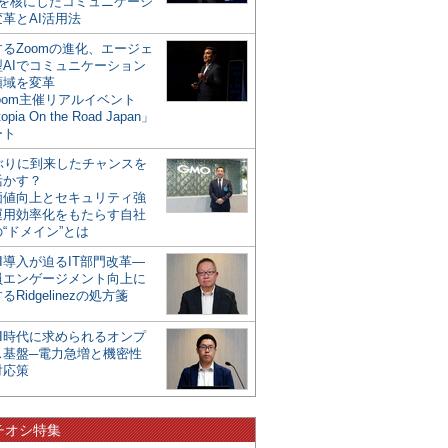
mを核にしたコミュニケーシ
革とAI活用法
るZoomの進化、エージェ
型AIでコミュニケーション
領域を変革
oom主催リアルイベント
opia On the Road Japan」
ート
年ぶりに到来したチャンスを
活かす？
価値向上とセキュリティ強
運用効率化をもたらす自社
“ドメイン”とは
I導入が迫るIT部門改革―
員エンゲージメント向上に
るRidgelinezの処方箋
AI時代に求められるオンプ
ス基盤─電力急増と機密性
対応策
チオシ特集