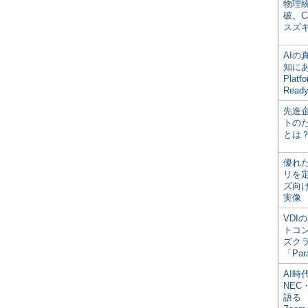
物理
破。C
スズ
AI
知にある
Plat
Read
先進
トの
とは
優れ
リを
ズ向
実像
VDI
トコ
ズク
「Par
AI時
NEC・
語る