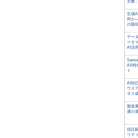
文脈」
生成
何か─
の脱
デー
ータ
AI活
San
AX
ト
AI
ウス
ネス
製造
適の
信託銀
リテ