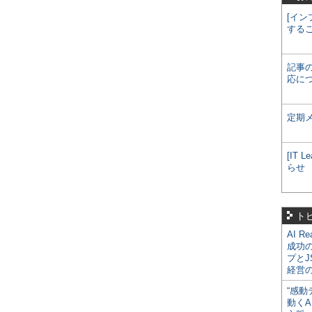
[イン
する
記事
応に
定期
[IT
らせ
ト
AI R
成功
プとJ
経営
“感動
動くA