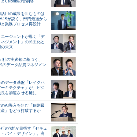
とCelonisの管制塔
AI活用の成果を阻むものは
AJSが説く、部門最適から
却と業務プロセス再設計
タエージェントが導く「デ
マネジメント」の民主化と
用の未来
san社の実践知に基づく、
時代のデータ品質マネジメン
対応のデータ基盤「レイクハ
アーキテクチャ」が、ビジ
成長を加速させる鍵に
業のAI導入を阻む「個別最
遺産」をどう打破するか
行の“雄”が目指す「セキュ
ィ・バイ・デザイン」。高