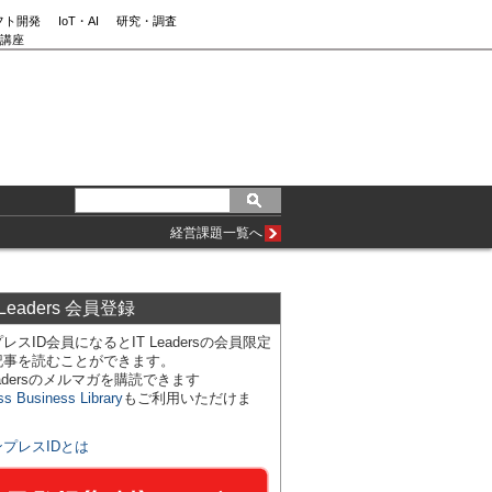
フト開発
IoT・AI
研究・調査
講座
経営課題一覧へ
 Leaders 会員登録
レスID会員になるとIT Leadersの会員限定
記事を読むことができます。
Leadersのメルマガを購読できます
ss Business Library
もご利用いただけま
ンプレスIDとは