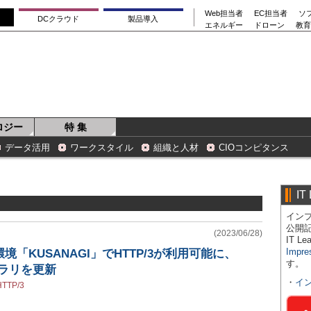
Web担当者
EC担当者
ソ
DCクラウド
製品導入
エネルギー
ドローン
教育
ロジー
特 集
データ活用
ワークスタイル
組織と人材
CIOコンピタンス
IT
インプ
公開
(2023/06/28)
IT 
Impre
境「KUSANAGI」でHTTP/3が利用可能に、
す。
イブラリを更新
・
イ
HTTP/3