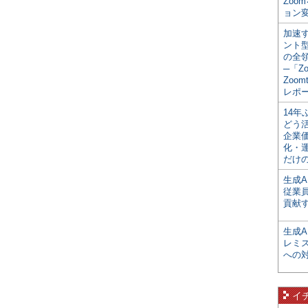
Zoo
ョン変
加速す
ント
の全
─「Z
Zoomt
レポ
14
どう
企業
化・
だけの
生成A
従業
貢献す
生成
レミ
への
イ