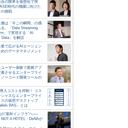
統合の限界を仮想化で突
ASE時代の飛躍に向けた
キの挑戦
の真価は「今この瞬間」の感
。「Data Streaming
form」で実現する「AI
y Data」を解説
企業で広がるAIエージェン
ためのデータマネジメント
？
たユーザー体験で業務アプ
定着させるエンタープライ
けノーコード開発ツールの
の導入コストを抑制！ コス
ンシャスなエンタープライ
ラスの仮想デスクトップ
allels RAS」とは
代の“基幹インフラ”へ──
NOT A HOTEL・DeNAが