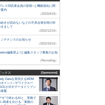
プレスID読者会員の皆様へ] 機能強化に関
ご案内
（2023/4/19）
の続きが読めないなどの不具合発生時の対
つきまして
（2022/12/14）
メンテナンスのお知らせ
（2022/10/14）
 Leaders編集部より] 編集スタッフ募集のお知
（Recruiting）
ピックス
[Sponsored]
eady Dataを実現するMDM
のポイント─サワイグルー
SOLが示すデータドリブン
の基盤
デモ”で終わるAIと、実務で
I─両者を分ける「業務の