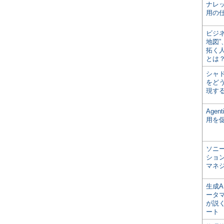
ナレ
用の仕
ビジ
地図
拓く
とは
シャ
をどう
現す
Age
用を
ソニ
ショ
マネ
生成
ータ
が説く
ート