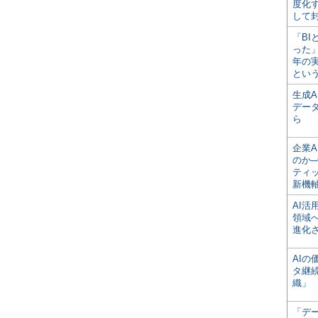
度化
して
「BI
った
年の
とい
生成
デー
ら
企業A
のか─
ティ
新機
AI
領域
進化
AI
タ継
織」
「デ