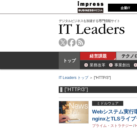
企業IT
デジタルビジネスを加速する専門情報サイト
経営課題
テクノ
トップ
業務改革
事業創出
IT Leaders トップ
＞ ["HTTP/3"]
["HTTP/3"]
ミドルウェア
Webシステム実行環
nginxとTLSラ
プライム・ストラテジー
/