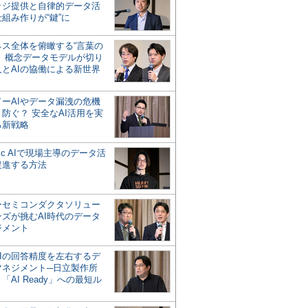
ッジ提供と自律的データ活
組み作りが“鍵”に
ネス全体を俯瞰する“言葉の
”、概念データモデルが切り
人とAIの協働による新世界
？
ドーAIやデータ漏洩の危機
防ぐ？ 安全なAI活用を実
る新戦略
ntic AIで現場主導のデータ活
促進する方法
ーセミコンダクタソリュー
ンズが挑むAI時代のデータ
ジメント
AIの回答精度を左右するデ
マネジメント─日立製作所
「AI Ready」への最短ル