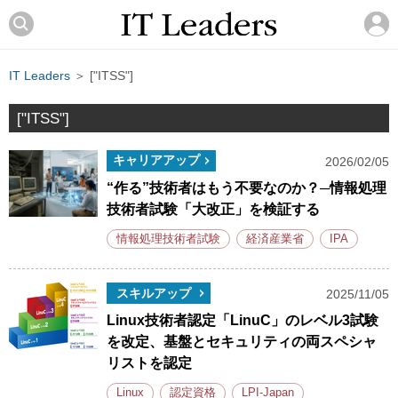
IT Leaders
＞ ["ITSS"]
["ITSS"]
キャリアアップ
2026/02/05
“作る”技術者はもう不要なのか？─情報処理
技術者試験「大改正」を検証する
情報処理技術者試験
経済産業省
IPA
スキルアップ
2025/11/05
Linux技術者認定「LinuC」のレベル3試験
を改定、基盤とセキュリティの両スペシャ
リストを認定
Linux
認定資格
LPI-Japan