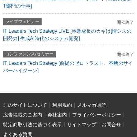
T部門の仕事]
ライブウェビナー
開催終了
IT Leaders Tech Strategy LIVE [事業成長のカギは[情シスの
開発力] 生成AI時代のシステム開発]
コンファレンス/セミナー
開催終了
IT Leaders Tech Strategy [前提のゼロトラスト、不断のサイ
バーハイジーン]
このサイトについて
利用規約
メルマガ購読
広告掲載のご案内
会社案内
プライバシーポリシー
特定商取引法に基づく表示
サイトマップ
お問合せ
よくある質問