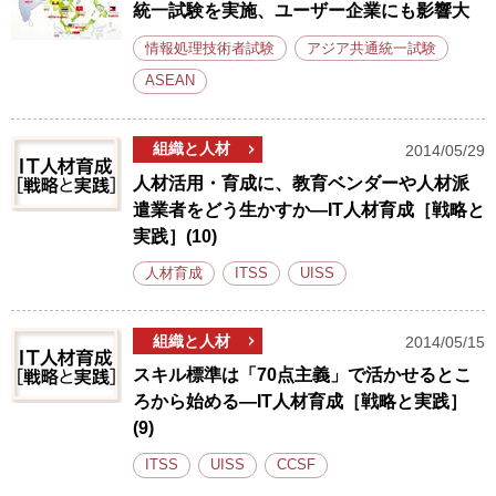
統一試験を実施、ユーザー企業にも影響大
情報処理技術者試験
アジア共通統一試験
ASEAN
組織と人材
2014/05/29
人材活用・育成に、教育ベンダーや人材派
遣業者をどう生かすか―IT人材育成［戦略と
実践］(10)
人材育成
ITSS
UISS
組織と人材
2014/05/15
スキル標準は「70点主義」で活かせるとこ
ろから始める―IT人材育成［戦略と実践］
(9)
ITSS
UISS
CCSF