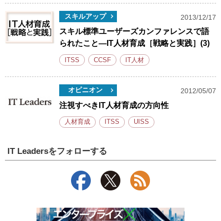
スキルアップ
2013/12/17
スキル標準ユーザーズカンファレンスで語
られたこと―IT人材育成［戦略と実践］(3)
ITSS
CCSF
IT人材
オピニオン
2012/05/07
注視すべきIT人材育成の方向性
人材育成
ITSS
UISS
IT Leadersをフォローする