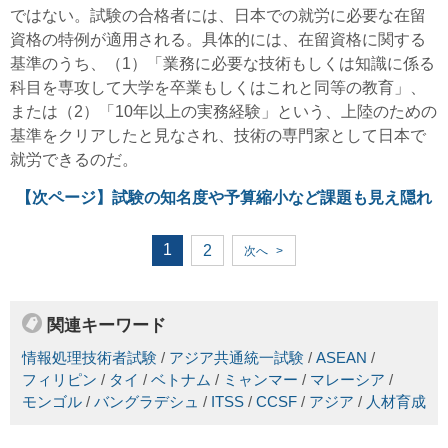
ではない。試験の合格者には、日本での就労に必要な在留
資格の特例が適用される。具体的には、在留資格に関する
基準のうち、（1）「業務に必要な技術もしくは知識に係る
科目を専攻して大学を卒業もしくはこれと同等の教育」、
または（2）「10年以上の実務経験」という、上陸のための
基準をクリアしたと見なされ、技術の専門家として日本で
就労できるのだ。
【次ページ】
試験の知名度や予算縮小など課題も見え隠れ
1
2
次へ
>
関連キーワード
情報処理技術者試験
/
アジア共通統一試験
/
ASEAN
/
フィリピン
/
タイ
/
ベトナム
/
ミャンマー
/
マレーシア
/
モンゴル
/
バングラデシュ
/
ITSS
/
CCSF
/
アジア
/
人材育成