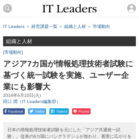
IT Leaders
＞
経営課題一覧
＞
組織と人材
＞
市場動向
組織と人材
市場動向
アジア7カ国が情報処理技術者試験に
基づく統一試験を実施、ユーザー企
業にも影響大
2014年6月10日(火)
田口 潤（IT Leaders編集部）
!
Facebook
Twitter
Hatena
Pocket
日本の情報処理技術者試験を元にした「アジア共通統一試
験」。従来の6カ国にバングラデシュが加わり、着実に広がりを