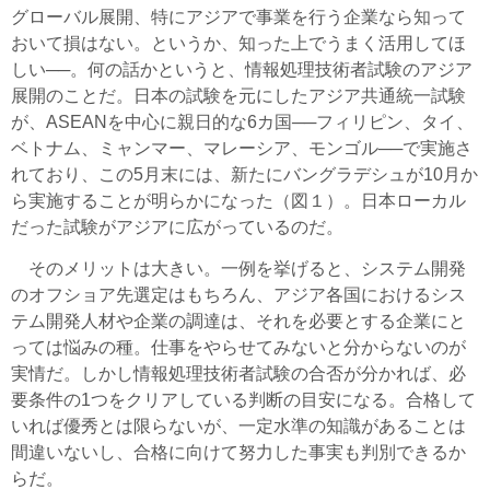
グローバル展開、特にアジアで事業を行う企業なら知って
おいて損はない。というか、知った上でうまく活用してほ
しい──。何の話かというと、情報処理技術者試験のアジア
展開のことだ。日本の試験を元にしたアジア共通統一試験
が、ASEANを中心に親日的な6カ国──フィリピン、タイ、
ベトナム、ミャンマー、マレーシア、モンゴル──で実施さ
れており、この5月末には、新たにバングラデシュが10月か
ら実施することが明らかになった（図１）。日本ローカル
だった試験がアジアに広がっているのだ。
そのメリットは大きい。一例を挙げると、システム開発
のオフショア先選定はもちろん、アジア各国におけるシス
テム開発人材や企業の調達は、それを必要とする企業にと
っては悩みの種。仕事をやらせてみないと分からないのが
実情だ。しかし情報処理技術者試験の合否が分かれば、必
要条件の1つをクリアしている判断の目安になる。合格して
いれば優秀とは限らないが、一定水準の知識があることは
間違いないし、合格に向けて努力した事実も判別できるか
らだ。