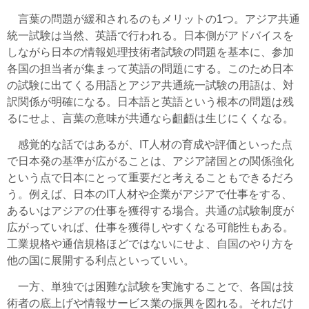
言葉の問題が緩和されるのもメリットの1つ。アジア共通
統一試験は当然、英語で行われる。日本側がアドバイスを
しながら日本の情報処理技術者試験の問題を基本に、参加
各国の担当者が集まって英語の問題にする。このため日本
の試験に出てくる用語とアジア共通統一試験の用語は、対
訳関係が明確になる。日本語と英語という根本の問題は残
るにせよ、言葉の意味が共通なら齟齬は生じにくくなる。
感覚的な話ではあるが、IT人材の育成や評価といった点
で日本発の基準が広がることは、アジア諸国との関係強化
という点で日本にとって重要だと考えることもできるだろ
う。例えば、日本のIT人材や企業がアジアで仕事をする、
あるいはアジアの仕事を獲得する場合。共通の試験制度が
広がっていれば、仕事を獲得しやすくなる可能性もある。
工業規格や通信規格ほどではないにせよ、自国のやり方を
他の国に展開する利点といっていい。
一方、単独では困難な試験を実施することで、各国は技
術者の底上げや情報サービス業の振興を図れる。それだけ