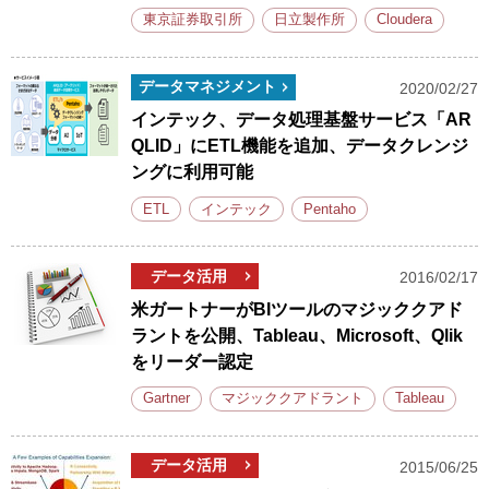
東京証券取引所
日立製作所
Cloudera
データマネジメント
2020/02/27
インテック、データ処理基盤サービス「AR
QLID」にETL機能を追加、データクレンジ
ングに利用可能
ETL
インテック
Pentaho
データ活用
2016/02/17
米ガートナーがBIツールのマジッククアド
ラントを公開、Tableau、Microsoft、Qlik
をリーダー認定
Gartner
マジッククアドラント
Tableau
データ活用
2015/06/25