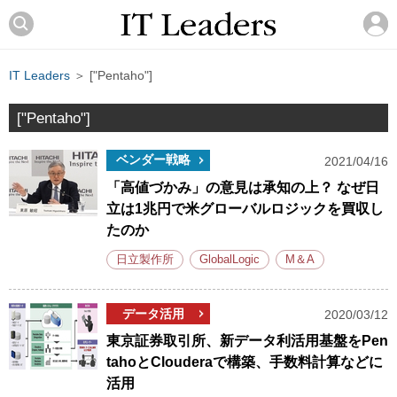
IT Leaders
＞ ["Pentaho"]
["Pentaho"]
ベンダー戦略
2021/04/16
「高値づかみ」の意見は承知の上？ なぜ日
立は1兆円で米グローバルロジックを買収し
たのか
日立製作所
GlobalLogic
M＆A
データ活用
2020/03/12
東京証券取引所、新データ利活用基盤をPen
tahoとClouderaで構築、手数料計算などに
活用