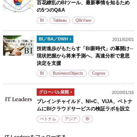
百花繚乱のBIツール、最新事情を知るため
の5つのQ&A
BI
Tableau
QlikView
BI／BA／DWH
2011/02/01
技術進歩がもたらす「BI新時代」の幕開け─
現状把握から将来予測へ、高速分析で意思
決定を支援
BI
BusinessObjects
Cognos
グローバル展開
2010/01/16
ブレインチャイルド、NI+C、VIJA、ベトナ
ムにBIクラウドサービスの検証ラボを設立
ベトナム
アジア
BI